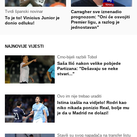
Tvrdi španski novinar
Carragher sve iznenadio
prognozom: "Oni će osvojiti
To je to! Vinicius Junior je
Premier ligu, a razlog je
donio odluku!
jednostavan"
NAJNOVIJE VIJESTI
Crno-bijeli razbili Tobol
Saša Ilić nakon velike pobjede
Partizana: "Dešavaju se neke
stvari..."
Ovo im nije trebao uraditi
Istina izašla na vidjelo! Rodri kao
niko nikada ponizio Real, bolje mu
je da u Madrid ne dolazi!
Stavili su svog napadača na transfer listu