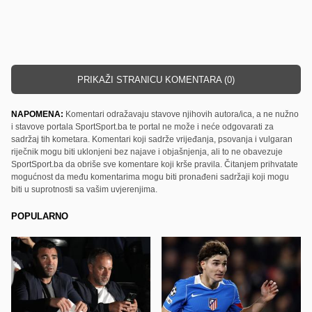
PRIKAŽI STRANICU KOMENTARA (0)
NAPOMENA:
Komentari odražavaju stavove njihovih autora/ica, a ne nužno
i stavove portala SportSport.ba te portal ne može i neće odgovarati za
sadržaj tih kometara. Komentari koji sadrže vrijeđanja, psovanja i vulgaran
riječnik mogu biti uklonjeni bez najave i objašnjenja, ali to ne obavezuje
SportSport.ba da obriše sve komentare koji krše pravila. Čitanjem prihvatate
mogućnost da među komentarima mogu biti pronađeni sadržaji koji mogu
biti u suprotnosti sa vašim uvjerenjima.
POPULARNO