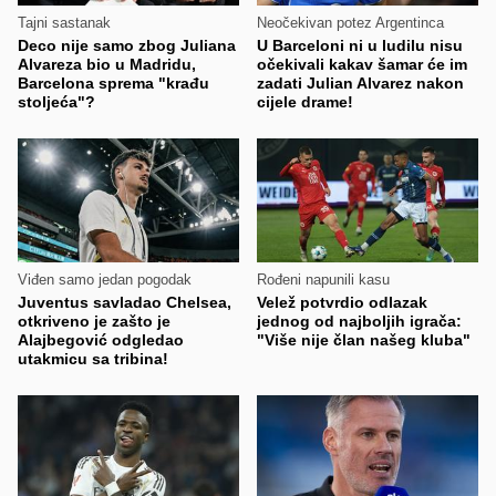
Tajni sastanak
Neočekivan potez Argentinca
Deco nije samo zbog Juliana
U Barceloni ni u ludilu nisu
Alvareza bio u Madridu,
očekivali kakav šamar će im
Barcelona sprema "krađu
zadati Julian Alvarez nakon
stoljeća"?
cijele drame!
Viđen samo jedan pogodak
Rođeni napunili kasu
Juventus savladao Chelsea,
Velež potvrdio odlazak
otkriveno je zašto je
jednog od najboljih igrača:
Alajbegović odgledao
"Više nije član našeg kluba"
utakmicu sa tribina!