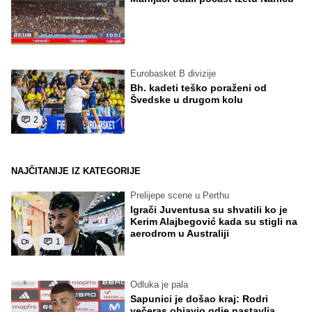
Eurobasket B divizije
Bh. kadeti teško poraženi od
Švedske u drugom kolu
2
NAJČITANIJE IZ KATEGORIJE
Prelijepe scene u Perthu
Igrači Juventusa su shvatili ko je
Kerim Alajbegović kada su stigli na
aerodrom u Australiji
1
Odluka je pala
Sapunici je došao kraj: Rodri
večeras objavio gdje nastavlja