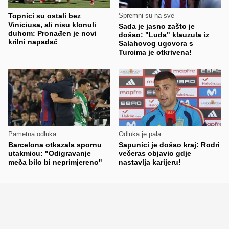
Topnici su ostali bez
Spremni su na sve
Viniciusa, ali nisu klonuli
Sada je jasno zašto je
duhom: Pronađen je novi
došao: "Luda" klauzula iz
krilni napadač
Salahovog ugovora s
Turcima je otkrivena!
Pametna odluka
Odluka je pala
Barcelona otkazala spornu
Sapunici je došao kraj: Rodri
utakmicu: "Odigravanje
večeras objavio gdje
meča bilo bi neprimjereno"
nastavlja karijeru!