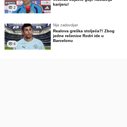
karijeru!
2
Nije zadovoljan
Realova greška stoljeća?! Zbog
jedne rečenice Rodri ide u
Barcelonu
6