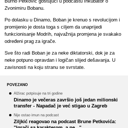
Burno Petković gostujući u podcastu Inkubator o
Zvonimiru Bobanu.
Po dolasku u Dinamo, Boban je krenuo s revolucijom i
promijenio je dosta toga s ciljem da unaprijedi
funkcionisanje Modrih, najvažnija promjena je svakako
određeni prag za igrače.
Sve što radi Boban je za neke diktatorski, dok je za
neke potpuno opravdan i logičan slijed dešavanja. U
zavisnosti na koju stranu se svrstate.
POVEZANO
Alžirac potpisuje na tri godine
Dinamo je večeras završio još jedan milionski
transfer - Napadač je već stigao u Zagreb
Nije ostao imun na podcast
Ziljkić reagovao na podcast Brune Petkovića:
"Igrači sa karakterom, a ne..."