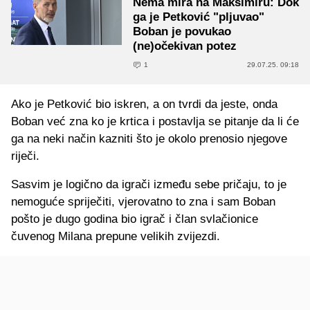
Nema mira na Maksimiru: Dok
ga je Petković "pljuvao"
Boban je povukao
(ne)očekivan potez
1
29.07.25. 09:18
Ako je Petković bio iskren, a on tvrdi da jeste, onda
Boban već zna ko je krtica i postavlja se pitanje da li će
ga na neki način kazniti što je okolo prenosio njegove
riječi.
Sasvim je logično da igrači između sebe pričaju, to je
nemoguće spriječiti, vjerovatno to zna i sam Boban
pošto je dugo godina bio igrač i član svlačionice
čuvenog Milana prepune velikih zvijezdi.