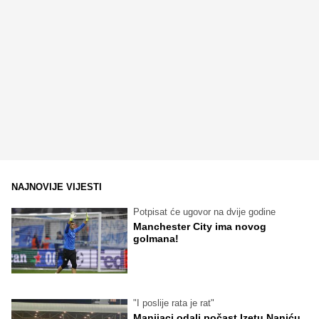
NAJNOVIJE VIJESTI
Potpisat će ugovor na dvije godine
Manchester City ima novog
golmana!
"I poslije rata je rat"
Manijaci odali počast Izetu Naniću