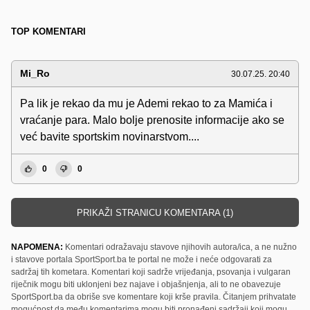
TOP KOMENTARI
Mi_Ro
30.07.25. 20:40
Pa lik je rekao da mu je Ademi rekao to za Mamića i
vraćanje para. Malo bolje prenosite informacije ako se
već bavite sportskim novinarstvom....
0
0
PRIKAŽI STRANICU KOMENTARA (1)
NAPOMENA:
Komentari odražavaju stavove njihovih autora/ica, a ne nužno
i stavove portala SportSport.ba te portal ne može i neće odgovarati za
sadržaj tih kometara. Komentari koji sadrže vrijeđanja, psovanja i vulgaran
riječnik mogu biti uklonjeni bez najave i objašnjenja, ali to ne obavezuje
SportSport.ba da obriše sve komentare koji krše pravila. Čitanjem prihvatate
mogućnost da među komentarima mogu biti pronađeni sadržaji koji mogu