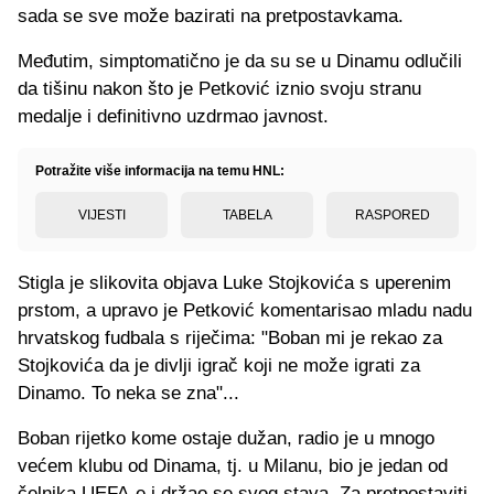
sada se sve može bazirati na pretpostavkama.
Međutim, simptomatično je da su se u Dinamu odlučili
da tišinu nakon što je Petković iznio svoju stranu
medalje i definitivno uzdrmao javnost.
Potražite više informacija na temu HNL:
VIJESTI
TABELA
RASPORED
Stigla je slikovita objava Luke Stojkovića s uperenim
prstom, a upravo je Petković komentarisao mladu nadu
hrvatskog fudbala s riječima: "Boban mi je rekao za
Stojkovića da je divlji igrač koji ne može igrati za
Dinamo. To neka se zna"...
Boban rijetko kome ostaje dužan, radio je u mnogo
većem klubu od Dinama, tj. u Milanu, bio je jedan od
čelnika UEFA-e i držao se svog stava. Za pretpostaviti