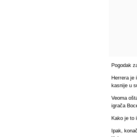
Pogodak za
Herrera je 
kasnije u s
Veoma oštar
igrača Boce
Kako je to 
Ipak, konač