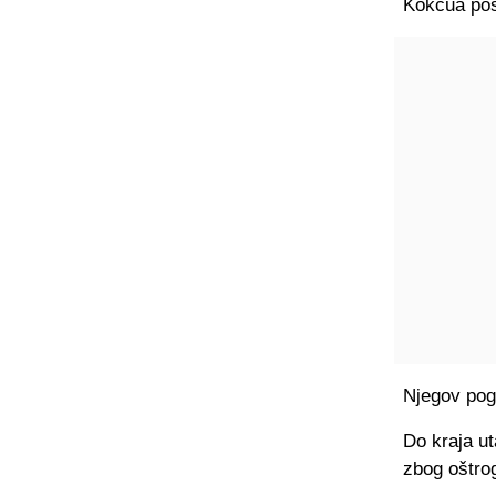
Kokcua pos
Njegov pog
Do kraja ut
zbog oštrog