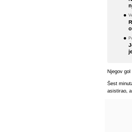
n
Ve
R
o
P
J
j
Njegov gol
Šest minuta
asistirao, a