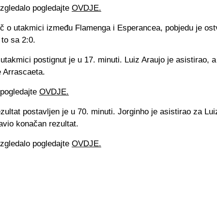
izgledalo pogledajte
OVDJE.
ječ o utakmici između Flamenga i Esperancea, pobjedu je ost
to sa 2:0.
 utakmici postignut je u 17. minuti. Luiz Araujo je asistirao, a
e Arrascaeta.
 pogledajte
OVDJE.
ultat postavljen je u 70. minuti. Jorginho je asistirao za Lu
tavio konačan rezultat.
izgledalo pogledajte
OVDJE.