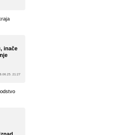
kraja
, inače
nje
6.06.25. 21:27
vodstvo
 iznad