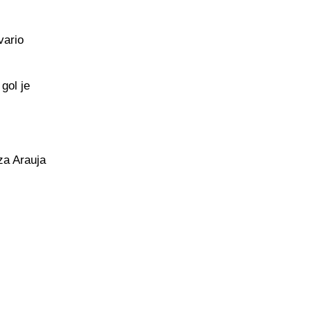
vario
 gol je
iza Arauja