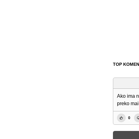
TOP KOMEN
Ako ima n
preko maila
0