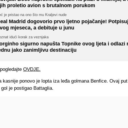
jih proletio avion s brutalnom porukom
ć je pristao na ono što mu Kraljevi nude
eal Madrid dogovorio prvo ljetno pojačanje! Potpisu
vog mjeseca, a debituje u junu
oznat idući korak za veznjaka
orginho sigurno napušta Topnike ovog ljeta i odlazi 
ednu jako zanimljivu destinaciju
 pogledajte
OVDJE.
 kasnije ponovo je lopta iza leđa golmana Benfice. Ovaj put
 gol je postigao Battaglia.