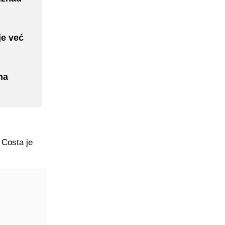
je već
na
 Costa je