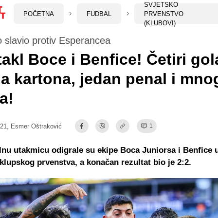
SVJETSKO
POČETNA
FUDBAL
PRVENSTVO
(KLUBOVI)
 slavio protiv Esperancea
akl Boce i Benfice! Četiri gola
a kartona, jedan penal i mno
a!
:21,
Esmer Oštraković
1
u utakmicu odigrale su ekipe Boca Juniorsa i Benfice u
klupskog prvenstva, a konačan rezultat bio je 2:2.