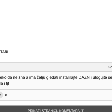
TARI
02
eko da ne zna a ima želju gledati instalirajte DAZN i ulogujte 
 i tjt
0
PRIKAŽI STRANICU KOMENTARA (1)