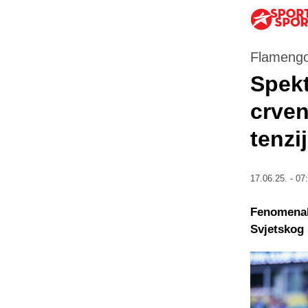
Flamengo
Spekt
crven
tenzij
17.06.25. - 07
Fenomenaln
Svjetskog 