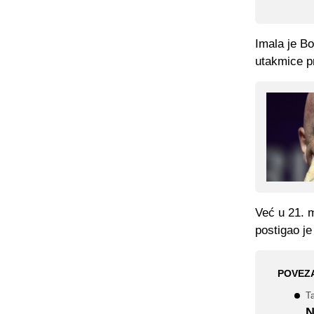
Imala je Bo
utakmice pr
Već u 21. m
postigao je
POVEZ
Ta
N