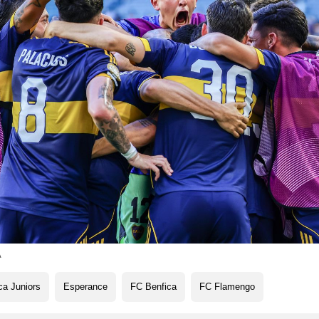
A
a Juniors
Esperance
FC Benfica
FC Flamengo