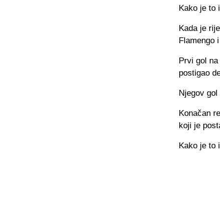
Kako je to 
Kada je ri
Flamengo i 
Prvi gol na
postigao d
Njegov gol
Konačan rez
koji je pos
Kako je to 