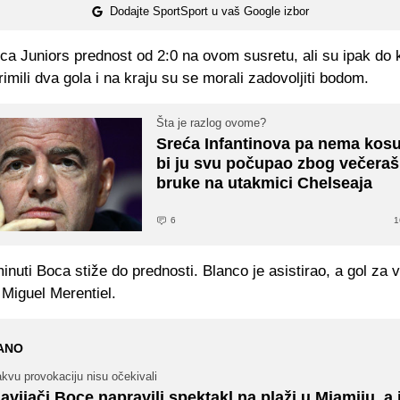
Dodajte SportSport u vaš Google izbor
ca Juniors prednost od 2:0 na ovom susretu, ali su ipak do 
imili dva gola i na kraju su se morali zadovoljiti bodom.
Šta je razlog ovome?
Sreća Infantinova pa nema kosu
bi ju svu počupao zbog večeraš
bruke na utakmici Chelseaja
6
1
inuti Boca stiže do prednosti. Blanco je asistirao, a gol za 
 Miguel Merentiel.
ANO
kvu provokaciju nisu očekivali
avijači Boce napravili spektakl na plaži u Miamiju, a