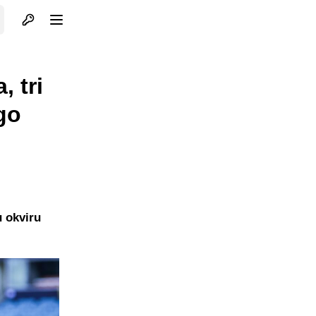
Otvori profil
Otvori meni
, tri
go
 okviru