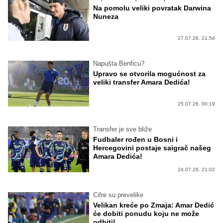
Na pomolu veliki povratak Darwina
Nuneza
27.07.26. 21:54
Napušta Benficu?
Upravo se otvorila mogućnost za
veliki transfer Amara Dedića!
25.07.26. 00:19
Transfer je sve bliže
Fudbaler rođen u Bosni i
Hercegovini postaje saigrač našeg
Amara Dedića!
24.07.26. 21:02
Cifre su prevelike
Velikan kreće po Zmaja: Amar Dedić
će dobiti ponudu koju ne može
odbiti!