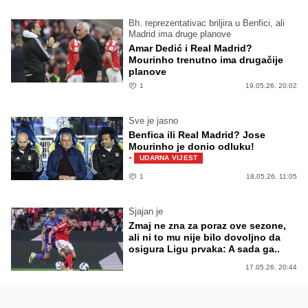
Bh. reprezentativac briljira u Benfici, ali
Madrid ima druge planove
Amar Dedić i Real Madrid?
Mourinho trenutno ima drugačije
planove
1
19.05.26. 20:02
Sve je jasno
Benfica ili Real Madrid? Jose
Mourinho je donio odluku!
·
UDARNA VIJEST
1
18.05.26. 11:05
Sjajan je
Zmaj ne zna za poraz ove sezone,
ali ni to mu nije bilo dovoljno da
osigura Ligu prvaka: A sada ga..
17.05.26. 20:44