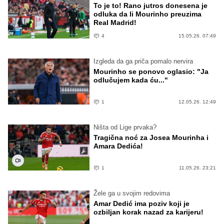
To je to! Rano jutros donesena je
odluka da li Mourinho preuzima
Real Madrid!
4
15.05.26. 07:49
Izgleda da ga priča pomalo nervira
Mourinho se ponovo oglasio: "Ja
odlučujem kada ću..."
1
12.05.26. 12:49
Ništa od Lige prvaka?
Tragična noć za Josea Mourinha i
Amara Dedića!
1
11.05.26. 23:21
Žele ga u svojim redovima
Amar Dedić ima poziv koji je
ozbiljan korak nazad za karijeru!