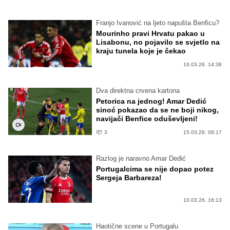
Franjo Ivanović na ljeto napušta Benficu?
Mourinho pravi Hrvatu pakao u
Lisabonu, no pojavilo se svjetlo na
kraju tunela koje je čekao
16.03.26. 14:38
Dva direktna crvena kartona
Petorica na jednog! Amar Dedić
sinoć pokazao da se ne boji nikog,
navijači Benfice oduševljeni!
3
15.03.26. 08:17
Razlog je naravno Amar Dedić
Portugalcima se nije dopao potez
Sergeja Barbareza!
10.03.26. 16:13
Haotične scene u Portugalu