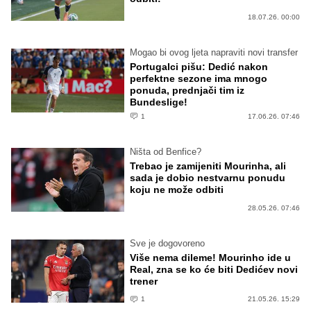
18.07.26. 00:00
Mogao bi ovog ljeta napraviti novi transfer
Portugalci pišu: Dedić nakon
perfektne sezone ima mnogo
ponuda, prednjači tim iz
Bundeslige!
1
17.06.26. 07:46
Ništa od Benfice?
Trebao je zamijeniti Mourinha, ali
sada je dobio nestvarnu ponudu
koju ne može odbiti
28.05.26. 07:46
Sve je dogovoreno
Više nema dileme! Mourinho ide u
Real, zna se ko će biti Dedićev novi
trener
1
21.05.26. 15:29