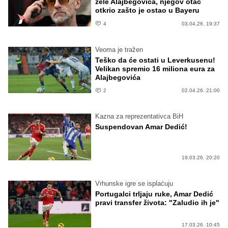
žele Alajbegovića, njegov otac
otkrio zašto je ostao u Bayeru
4
03.04.26. 19:37
Veoma je tražen
Teško da će ostati u Leverkusenu!
Velikan spremio 16 miliona eura za
Alajbegovića
2
02.04.26. 21:00
Kazna za reprezentativca BiH
Suspendovan Amar Dedić!
19.03.26. 20:20
Vrhunske igre se isplaćuju
Portugalci trljaju ruke, Amar Dedić
pravi transfer života: "Zaludio ih je"
17.03.26. 10:45