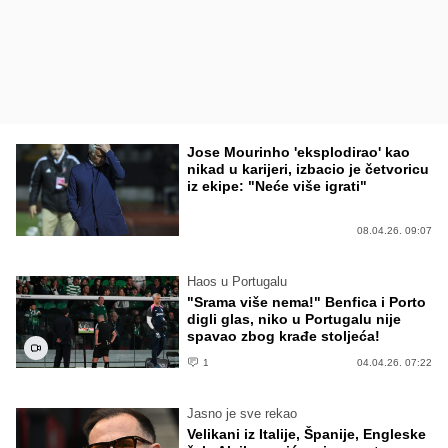
Jose Mourinho 'eksplodirao' kao
nikad u karijeri, izbacio je četvoricu
iz ekipe: "Neće više igrati"
08.04.26. 09:07
Haos u Portugalu
"Srama više nema!" Benfica i Porto
digli glas, niko u Portugalu nije
spavao zbog krađe stoljeća!
1
04.04.26. 07:22
Jasno je sve rekao
Velikani iz Italije, Španije, Engleske