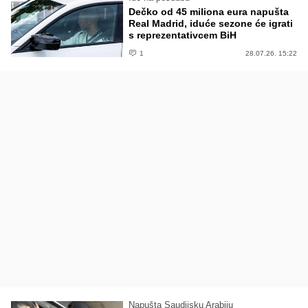
Dečko od 45 miliona eura napušta
Real Madrid, iduće sezone će igrati
s reprezentativcem BiH
1
28.07.26. 15:22
Napušta Saudijsku Arabiju