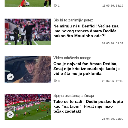
1
11.05.26. 13:12
Bio bi to zanimljiv potez
Ne miruju ni u Benfici! Već se zna
ime novog trenera Amara Dedića
nakon što Mourinho ode?!
09.05.26. 09:31
Video oduševio mnoge
Ona je najveći fan Amara Dedića,
Zmaj nije krio iznenađenje kada je
vidio šta mu je poklonila
3
26.04.26. 12:09
Sjajna asistencija Zmaja
Tako se to radi - Dedić poslao loptu
kao "na tacni", Hrvat nije imao
težak zadatak!
25.04.26. 21:09