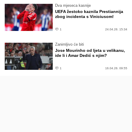
Dva mjeseca kasnije
UEFA žestoko kaznila Prestiannija
zbog incidenta s Viniciusom!
1
24.04.26. 15:34
Zanimljivo će biti
Jose Mourinho od ljeta u velikanu,
ide li i Amar Dedić s njim?
1
16.04.26. 09:55