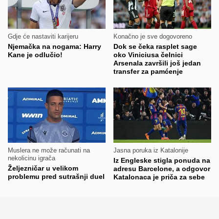
Gdje će nastaviti karijeru
Konačno je sve dogovoreno
Njemačka na nogama: Harry
Dok se čeka rasplet sage
Kane je odlučio!
oko Viniciusa čelnici
Arsenala završili još jedan
transfer za pamćenje
Muslera ne može računati na
Jasna poruka iz Katalonije
nekolicinu igrača
Iz Engleske stigla ponuda na
Željezničar u velikom
adresu Barcelone, a odgovor
problemu pred sutrašnji duel
Katalonaca je priča za sebe