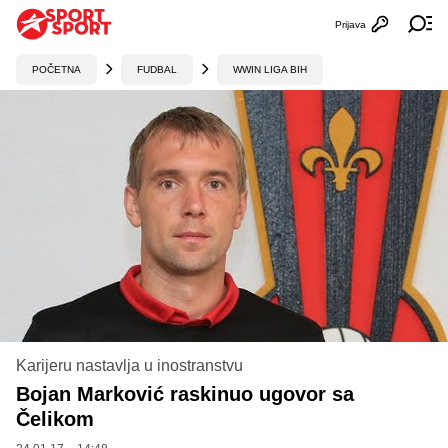
Prijava
Otvori profi
Ot
POČETNA
FUDBAL
WWIN LIGA BIH
Karijeru nastavlja u inostranstvu
Bojan Marković raskinuo ugovor sa
Čelikom