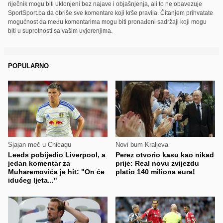
riječnik mogu biti uklonjeni bez najave i objašnjenja, ali to ne obavezuje
SportSport.ba da obriše sve komentare koji krše pravila. Čitanjem prihvatate
mogućnost da među komentarima mogu biti pronađeni sadržaji koji mogu
biti u suprotnosti sa vašim uvjerenjima.
POPULARNO
Sjajan meč u Chicagu
Novi bum Kraljeva
Leeds pobijedio Liverpool, a
Perez otvorio kasu kao nikad
jedan komentar za
prije: Real novu zvijezdu
Muharemovića je hit: "On će
platio 140 miliona eura!
idućeg ljeta..."