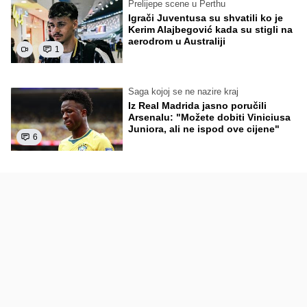
Prelijepe scene u Perthu
Igrači Juventusa su shvatili ko je
Kerim Alajbegović kada su stigli na
aerodrom u Australiji
1
Saga kojoj se ne nazire kraj
Iz Real Madrida jasno poručili
Arsenalu: "Možete dobiti Viniciusa
Juniora, ali ne ispod ove cijene"
6