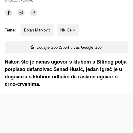
24.01.17. - 14:48,
Teme:
Bojan Marković
NK Čelik
Dodajte SportSport u vaš Google izbor
Nakon što je danas ugovor s klubom s Bilinog polja
potpisao defanzivac Senad Husić, jedan igrač je u
dogovoru s klubom odlučio da raskine ugovor s
crno-crvenima.