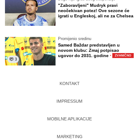
"Zaboravljeni" Mudryk pravi
neočekivan potez! Ove sezone će
igrati u Engleskoj, ali ne za Chelsea
Promijenio sredinu
Samed Baždar predstavljen u
novom klubu: Zmaj potpisao
·
ugovor do 2031. godine
ZVANIČNO
3
KONTAKT
IMPRESSUM
MOBILNE APLIKACIJE
MARKETING