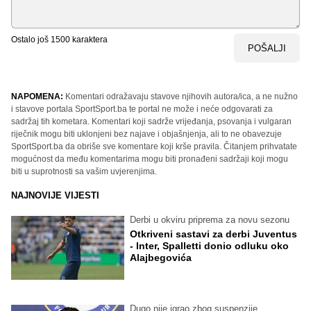
Ostalo još
1500
karaktera
POŠALJI
NAPOMENA:
Komentari odražavaju stavove njihovih autora/ica, a ne nužno
i stavove portala SportSport.ba te portal ne može i neće odgovarati za
sadržaj tih kometara. Komentari koji sadrže vrijeđanja, psovanja i vulgaran
riječnik mogu biti uklonjeni bez najave i objašnjenja, ali to ne obavezuje
SportSport.ba da obriše sve komentare koji krše pravila. Čitanjem prihvatate
mogućnost da među komentarima mogu biti pronađeni sadržaji koji mogu
biti u suprotnosti sa vašim uvjerenjima.
NAJNOVIJE VIJESTI
Derbi u okviru priprema za novu sezonu
Otkriveni sastavi za derbi Juventus
- Inter, Spalletti donio odluku oko
Alajbegovića
Dugo nije igrao zbog suspenzije