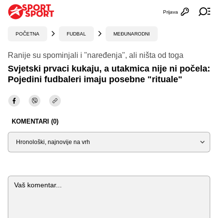
Prijava
Otvori profi
Ot
POČETNA
FUDBAL
MEĐUNARODNI
Ranije su spominjali i "naređenja", ali ništa od toga
Svjetski prvaci kukaju, a utakmica nije ni počela:
Pojedini fudbaleri imaju posebne "rituale"
KOMENTARI (0)
Sortiraj
Komentar