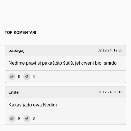
TOP KOMENTARI
papagaj
02.12.24. 12:38
Nedime pravi si pakaš,što šutiš, jel crveni bio, smrdo
8
4
Ende
01.12.24. 20:19
Kakav jado ovaj Nedim
6
3