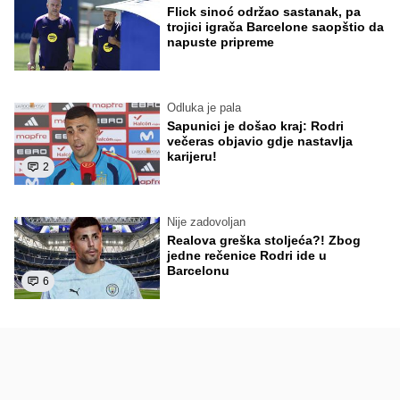
Flick sinoć održao sastanak, pa
trojici igrača Barcelone saopštio da
napuste pripreme
Odluka je pala
Sapunici je došao kraj: Rodri
večeras objavio gdje nastavlja
karijeru!
2
Nije zadovoljan
Realova greška stoljeća?! Zbog
jedne rečenice Rodri ide u
Barcelonu
6