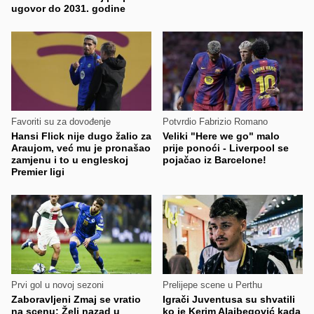
ugovor do 2031. godine
Favoriti su za dovođenje
Potvrdio Fabrizio Romano
Hansi Flick nije dugo žalio za
Veliki "Here we go" malo
Araujom, već mu je pronašao
prije ponoći - Liverpool se
zamjenu i to u engleskoj
pojačao iz Barcelone!
Premier ligi
Prvi gol u novoj sezoni
Prelijepe scene u Perthu
Zaboravljeni Zmaj se vratio
Igrači Juventusa su shvatili
na scenu: Želi nazad u
ko je Kerim Alajbegović kada