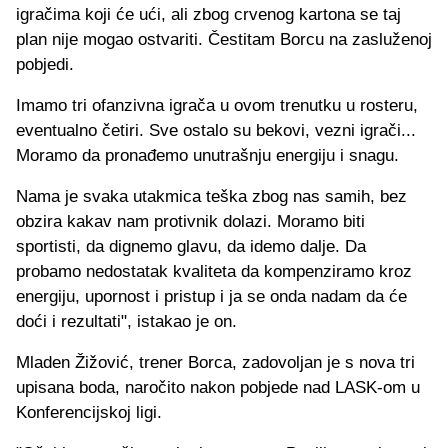
igračima koji će ući, ali zbog crvenog kartona se taj
plan nije mogao ostvariti. Čestitam Borcu na zasluženoj
pobjedi.
Imamo tri ofanzivna igrača u ovom trenutku u rosteru,
eventualno četiri. Sve ostalo su bekovi, vezni igrači...
Moramo da pronađemo unutrašnju energiju i snagu.
Nama je svaka utakmica teška zbog nas samih, bez
obzira kakav nam protivnik dolazi. Moramo biti
sportisti, da dignemo glavu, da idemo dalje. Da
probamo nedostatak kvaliteta da kompenziramo kroz
energiju, upornost i pristup i ja se onda nadam da će
doći i rezultati", istakao je on.
Mladen Žižović, trener Borca, zadovoljan je s nova tri
upisana boda, naročito nakon pobjede nad LASK-om u
Konferencijskoj ligi.