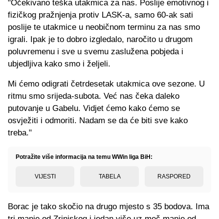
"Očekivano teška utakmica za nas. Poslije emotivnog i
fizičkog pražnjenja protiv LASK-a, samo 60-ak sati
poslije te utakmice u neobičnom terminu za nas smo
igrali. Ipak je to dobro izgledalo, naročito u drugom
poluvremenu i sve u svemu zaslužena pobjeda i
ubjedljiva kako smo i željeli.
Mi ćemo odigrati četrdesetak utakmica ove sezone. U
ritmu smo srijeda-subota. Već nas čeka daleko
putovanje u Gabelu. Vidjet ćemo kako ćemo se
osvježiti i odmoriti. Nadam se da će biti sve kako
treba."
Potražite više informacija na temu WWin liga BiH:
VIJESTI
TABELA
RASPORED
Borac je tako skočio na drugo mjesto s 35 bodova. Ima
tri manje od Zrinjskog i jedan više uz meč manje od