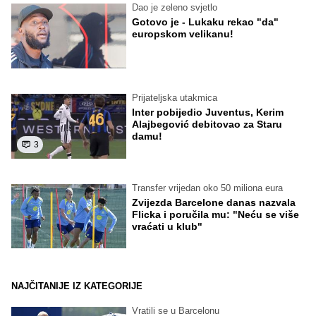
Dao je zeleno svjetlo
Gotovo je - Lukaku rekao "da"
europskom velikanu!
Prijateljska utakmica
Inter pobijedio Juventus, Kerim
Alajbegović debitovao za Staru
damu!
3
Transfer vrijedan oko 50 miliona eura
Zvijezda Barcelone danas nazvala
Flicka i poručila mu: "Neću se više
vraćati u klub"
NAJČITANIJE IZ KATEGORIJE
Vratili se u Barcelonu