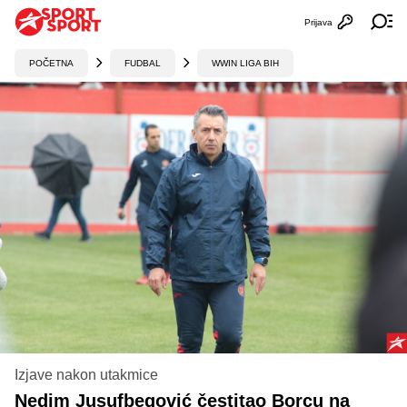
Prijava
Otvori profi
Ot
POČETNA
FUDBAL
WWIN LIGA BIH
Izjave nakon utakmice
Nedim Jusufbegović čestitao Borcu na