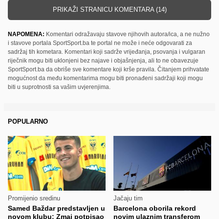
PRIKAŽI STRANICU KOMENTARA (14)
NAPOMENA:
Komentari odražavaju stavove njihovih autora/ica, a ne nužno
i stavove portala SportSport.ba te portal ne može i neće odgovarati za
sadržaj tih kometara. Komentari koji sadrže vrijeđanja, psovanja i vulgaran
riječnik mogu biti uklonjeni bez najave i objašnjenja, ali to ne obavezuje
SportSport.ba da obriše sve komentare koji krše pravila. Čitanjem prihvatate
mogućnost da među komentarima mogu biti pronađeni sadržaji koji mogu
biti u suprotnosti sa vašim uvjerenjima.
POPULARNO
Promijenio sredinu
Jačaju tim
Samed Baždar predstavljen u
Barcelona oborila rekord
novom klubu: Zmaj potpisao
novim ulaznim transferom