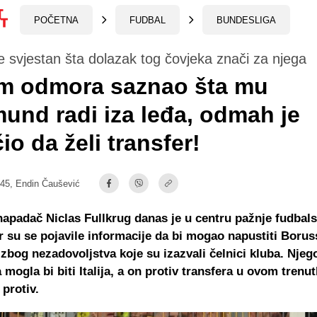
POČETNA
FUDBAL
BUNDESLIGA
je svjestan šta dolazak tog čovjeka znači za njega
m odmora saznao šta mu
und radi iza leđa, odmah je
io da želi transfer!
:45,
Endin Čaušević
apadač Niclas Fullkrug danas je u centru pažnje fudbal
er su se pojavile informacije da bi mogao napustiti Borus
bog nezadovoljstva koje su izazvali čelnici kluba. Njeg
 mogla bi biti Italija, a on protiv transfera u ovom trenu
 protiv.