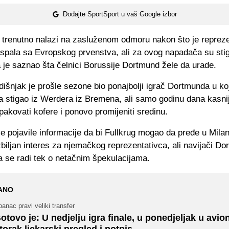
Dodajte SportSport u vaš Google izbor
e trenutno nalazi na zasluženom odmoru nakon što je repreze
spala sa Evropskog prvenstva, ali za ovog napadača su stig
a je saznao šta čelnici Borussije Dortmund žele da urade.
išnjak je prošle sezone bio ponajbolji igrač Dortmunda u koji
a stigao iz Werdera iz Bremena, ali samo godinu dana kasnij
akovati kofere i ponovo promijeniti sredinu.
 pojavile informacije da bi Fullkrug mogao da pređe u Milan 
iljan interes za njemačkog reprezentativca, ali navijači D
da se radi tek o netačnim špekulacijama.
ANO
anac pravi veliki transfer
otovo je: U nedjelju igra finale, u ponedjeljak u avio
torak ljekarski pregled i potpis