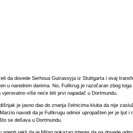
li da dovede Serhoua Guirassyja iz Stuttgarta i ovaj transfe
čen u narednim danima. No, Fullkrug je razočaran zbog toga j
 vjerovatno više neće biti prvi napadač u Dortmundu.
išnjak je jasno dao do znanja čelnicima kluba da nije zaslu
 Marzio navodi da je Fullkrugu odmor upropašten jer je ljut i
što se dešava u Dortmundu.
 agenti rekli da je Milan pokazao interes da ga dovede odm