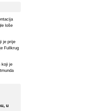
ntacija
le loše
 je prije
e Fullkrug
koji je
ortmunda
nu, u