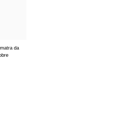
smatra da
obre