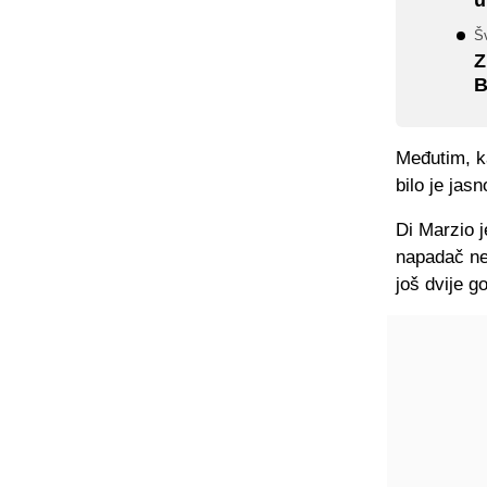
Šv
Z
B
Međutim, ka
bilo je jas
Di Marzio j
napadač ne
još dvije g