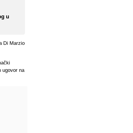
og u
ca Di Marzio
mački
m ugovor na