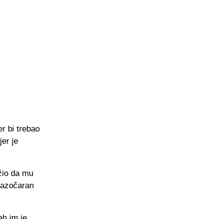
r bi trebao
er je
žio da mu
 razočaran
ah im je