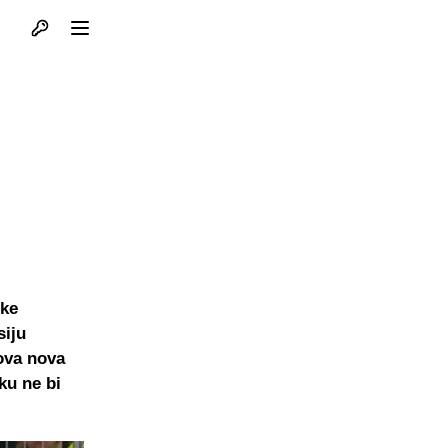
Otvori profil
Otvori meni
ske
siju
ova nova
tku ne bi