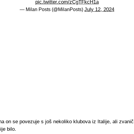
pic.twitter.com/zCgTFkcH1a
July 12, 2024
— Milan Posts (@MilanPosts)
a on se povezuje s još nekoliko klubova iz Italije, ali zvani
ije bilo.