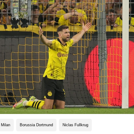
 Milan
Borussia Dortmund
Niclas Fullkrug