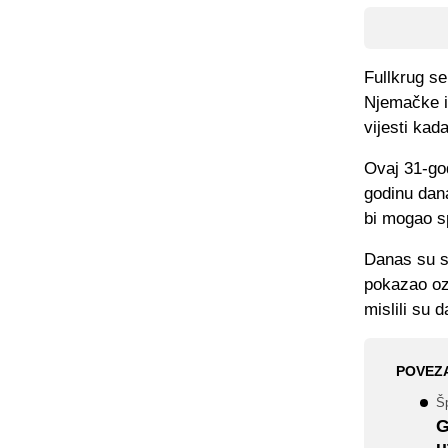
Fullkrug s
Njemačke i
vijesti kad
Ovaj 31-god
godinu dan
bi mogao sp
Danas su se
pokazao ozb
mislili su 
POVEZ
Šp
G
u