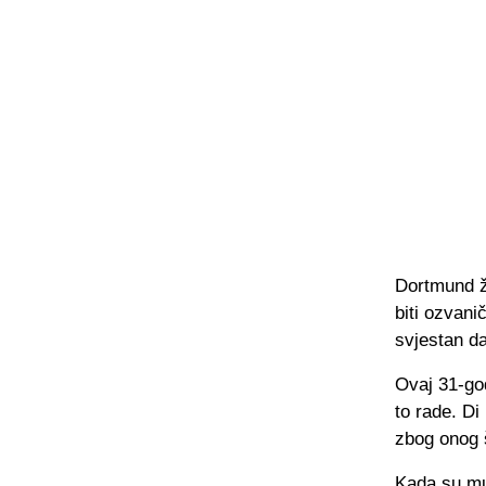
Dortmund že
biti ozvani
svjestan da
Ovaj 31-god
to rade. Di
zbog onog 
Kada su mu