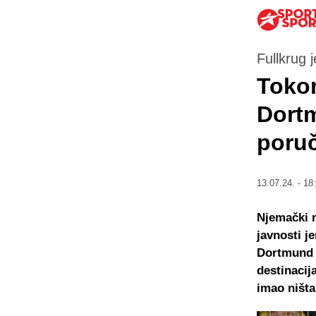
Fullkrug 
Toko
Dortm
poruč
13.07.24. - 18
Njemački n
javnosti j
Dortmund z
destinacija
imao ništa