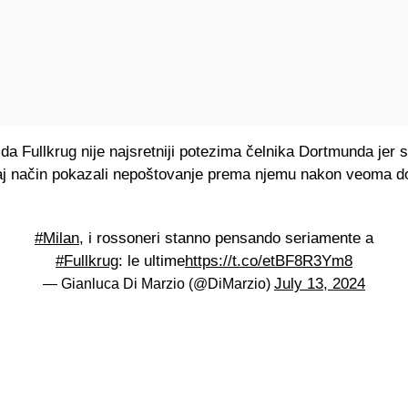
 da Fullkrug nije najsretniji potezima čelnika Dortmunda jer 
taj način pokazali nepoštovanje prema njemu nakon veoma d
#Milan
, i rossoneri stanno pensando seriamente a
#Fullkrug
: le ultime
https://t.co/etBF8R3Ym8
July 13, 2024
— Gianluca Di Marzio (@DiMarzio)