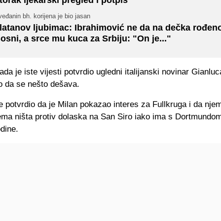
eđanin bh. korijena je bio jasan
latanov ljubimac: Ibrahimović ne da na dečka rođen
osni, a srce mu kuca za Srbiju: "On je..."
da je iste vijesti potvrdio ugledni italijanski novinar Gianlu
no da se nešto dešava.
e potvrdio da je Milan pokazao interes za Fullkruga i da nje
ma ništa protiv dolaska na San Siro iako ima s Dortmundo
odine.