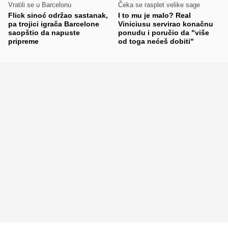
Vratili se u Barcelonu
Čeka se rasplet velike sage
Flick sinoć održao sastanak,
I to mu je malo? Real
pa trojici igrača Barcelone
Viniciusu servirao konačnu
saopštio da napuste
ponudu i poručio da "više
pripreme
od toga nećeš dobiti"