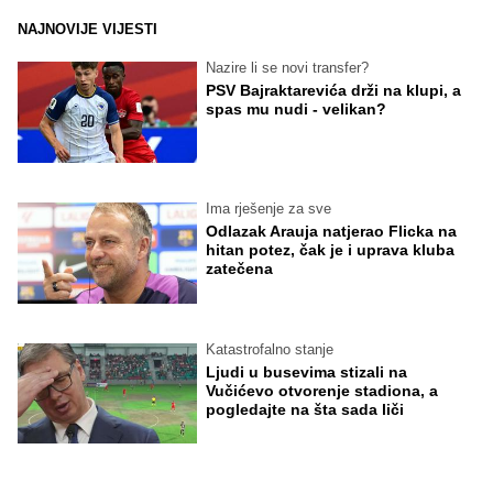
NAJNOVIJE VIJESTI
Nazire li se novi transfer?
PSV Bajraktarevića drži na klupi, a
spas mu nudi - velikan?
Ima rješenje za sve
Odlazak Arauja natjerao Flicka na
hitan potez, čak je i uprava kluba
zatečena
Katastrofalno stanje
Ljudi u busevima stizali na
Vučićevo otvorenje stadiona, a
pogledajte na šta sada liči