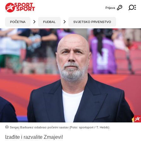
Prijava
Otvori profi
Ot
POČETNA
FUDBAL
SVJETSKO PRVENSTVO
Sergej Barbarez odabrao početni sastav (Foto: sportsport / T. Hebib)
Izađite i razvalite Zmajevi!