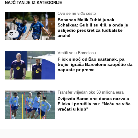
NAJČITANIJE IZ KATEGORIJE
Ovo se ne viđa često
Bosanac Malik Tubić junak
Schalkea: Gubili su 4:0, a onda je
uslijedio preokret za fudbalske
1
anale!
Vratili se u Barcelonu
Flick sinoć održao sastanak, pa
trojici igrača Barcelone saopštio da
napuste pripreme
Transfer vrijedan oko 50 miliona eura
Zvijezda Barcelone danas nazvala
Flicka i poručila mu: "Neću se više
vraćati u klub"