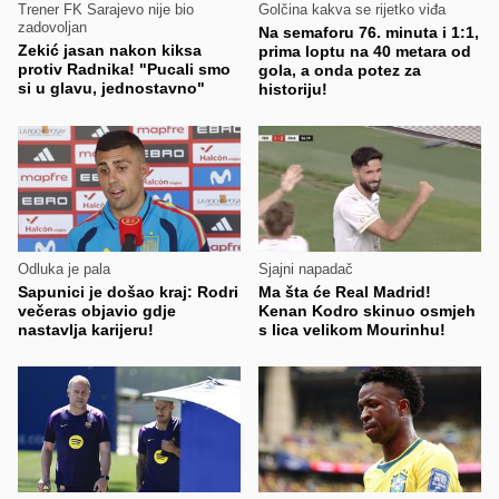
Trener FK Sarajevo nije bio
Golčina kakva se rijetko viđa
zadovoljan
Na semaforu 76. minuta i 1:1,
Zekić jasan nakon kiksa
prima loptu na 40 metara od
protiv Radnika! "Pucali smo
gola, a onda potez za
si u glavu, jednostavno"
historiju!
Odluka je pala
Sjajni napadač
Sapunici je došao kraj: Rodri
Ma šta će Real Madrid!
večeras objavio gdje
Kenan Kodro skinuo osmjeh
nastavlja karijeru!
s lica velikom Mourinhu!