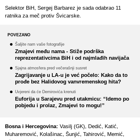
Selektor BiH, Sergej Barbarez je sada odabrao 11
ratnika za meč protiv Švicarske.
POVEZANO
Šaljite nam vaše fotografije
Zmajevi među nama - Stiže podrška
reprezentativcima BiH i od najmlađih navijača
Sjajna atmosfera pred večerašnji susret
Zagrijavanje u LA-u je već počelo: Kako da to
prođe bez Halidovog vanvremenskog hita?
Uvjereni da će Demirovića krenuti
Euforija u Sarajevu pred utakmicu: “Idemo po
pobjedu i prolaz, Zmajevi to mogu!”
Bosna i Hercegovina:
Vasilj (GK), Dedić, Katić,
Muharemović, Kolašinac, Šunjić, Tahirović, Memić,