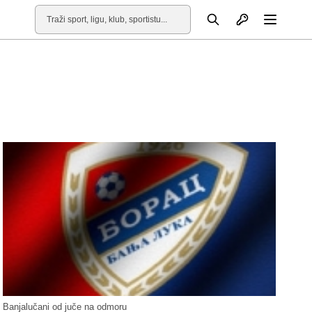
Otvori profil
Pretraga
Otvori
Banjalučani od juče na odmoru