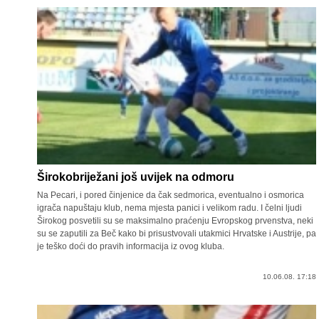
Širokobriježani još uvijek na odmoru
Na Pecari, i pored činjenice da čak sedmorica, eventualno i osmorica
igrača napuštaju klub, nema mjesta panici i velikom radu. I čelni ljudi
Širokog posvetili su se maksimalno praćenju Evropskog prvenstva, neki
su se zaputili za Beč kako bi prisustvovali utakmici Hrvatske i Austrije, pa
je teško doći do pravih informacija iz ovog kluba.
10.06.08. 17:18