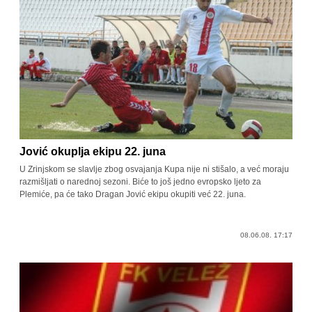
Jović okuplja ekipu 22. juna
U Zrinjskom se slavlje zbog osvajanja Kupa nije ni stišalo, a već moraju
razmišljati o narednoj sezoni. Biće to još jedno evropsko ljeto za
Plemiće, pa će tako Dragan Jović ekipu okupiti već 22. juna.
08.06.08. 17:17