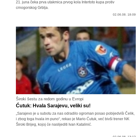
21. juna čeka prva utakmica prvog kola Intertoto kupa protiv
crnogorskog Grblja.
02.06.08. 18:09
Široki šestu za redom godinu u Evropi
Ćutuk: Hvala Sarajevu, veliki su!
„Sarajevo je u subotu za nas odradilo ogroman posao pobijedviši Čelik,
i zbog toga hvala im puno“, rekao je Mario Ćutuk, već bivši trener NK
Široki Brijeg, kojoj će naslijediti Ivan Katalinić.
02.06.08. 13:12