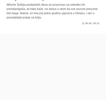
Milomir Šešlija posljednjih dana se povezivao sa nekoliko bh.
premijerligaša, ali kako kaže, ne dolazi u obzir da ove sezone preuzme
bilo koga. Naime, on ima još jednu godinu ugovora u Omanu, i već u
ponedjeljak putuje za Aziju.
11.06.08. 09:14