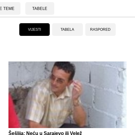
E TEME
TABELE
VIJESTI
TABELA
RASPORED
Šešlija: Neću u Sarajevo ili Velež