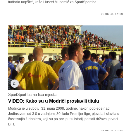
fudbala uopšte“, kaže Husref Musemić za SportSport.ba.
02.06.08. 15:18
SportSport.ba na licu mjesta
VIDEO: Kako su u Modriči proslavili titulu
Modriča je u subotu, 31. maja 2008. godine, nakon pobjede nad
Jedinstvom od 3:0 u zadnjem, 30. kolu Premijer lige, pjevala i slavila u
čast svojih fudbalera, koji su po prvi put u istoriji postali državni prvaci
BiH.
01.06.08. 12:44