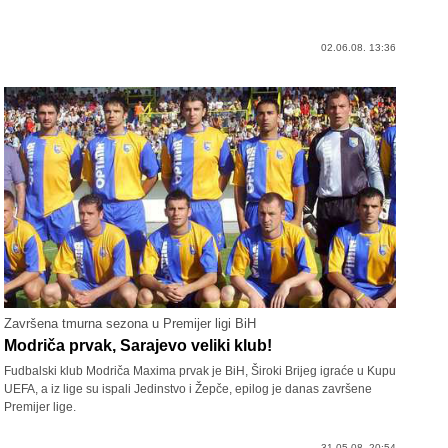
02.06.08. 13:36
Završena tmurna sezona u Premijer ligi BiH
Modriča prvak, Sarajevo veliki klub!
Fudbalski klub Modriča Maxima prvak je BiH, Široki Brijeg igraće u Kupu
UEFA, a iz lige su ispali Jedinstvo i Žepče, epilog je danas završene
Premijer lige.
31.05.08. 20:54