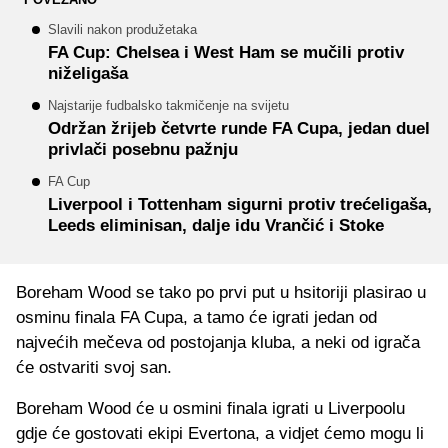
Slavili nakon produžetaka
FA Cup: Chelsea i West Ham se mučili protiv
niželigaša
Najstarije fudbalsko takmičenje na svijetu
Održan žrijeb četvrte runde FA Cupa, jedan duel
privlači posebnu pažnju
FA Cup
Liverpool i Tottenham sigurni protiv trećeligaša,
Leeds eliminisan, dalje idu Vrančić i Stoke
Boreham Wood se tako po prvi put u hsitoriji plasirao u
osminu finala FA Cupa, a tamo će igrati jedan od
najvećih mečeva od postojanja kluba, a neki od igrača
će ostvariti svoj san.
Boreham Wood će u osmini finala igrati u Liverpoolu
gdje će gostovati ekipi Evertona, a vidjet ćemo mogu li