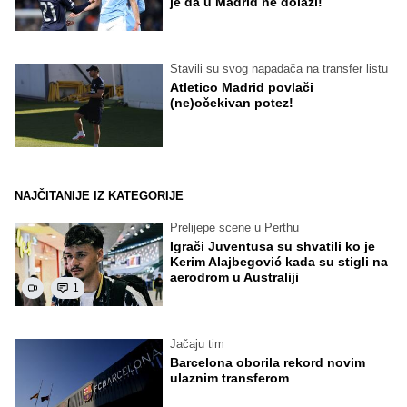
je da u Madrid ne dolazi!
Stavili su svog napadača na transfer listu
Atletico Madrid povlači
(ne)očekivan potez!
NAJČITANIJE IZ KATEGORIJE
Prelijepe scene u Perthu
Igrači Juventusa su shvatili ko je
Kerim Alajbegović kada su stigli na
aerodrom u Australiji
1
Jačaju tim
Barcelona oborila rekord novim
ulaznim transferom