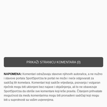
PRIKAŽI STRANICU KOMENTARA (0)
NAPOMENA:
Komentari odražavaju stavove njihovih autora/ica, a ne nužno
i stavove portala SportSport.ba te portal ne može i neće odgovarati za
sadržaj tih kometara. Komentari koji sadrže vrijeđanja, psovanja i vulgaran
riječnik mogu biti uklonjeni bez najave i objašnjenja, ali to ne obavezuje
SportSport.ba da obriše sve komentare koji krše pravila. Čitanjem prihvatate
mogućnost da među komentarima mogu biti pronađeni sadržaji koji mogu
biti u suprotnosti sa vašim uvjerenjima.