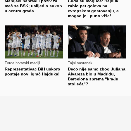
Manijaci napravili poziv za
Čuda su moguća: Hajduk
meč sa BSK; uslijedio sukob
zabio pet golova na
u centru grada
evropskom gostovanju, a
mogao je i puno više!
Tvrde hrvatski mediji
Tajni sastanak
Reprezentativac BiH uskoro
Deco nije samo zbog Juliana
postaje novi igrač Hajduka!
Alvareza bio u Madridu,
Barcelona sprema "krađu
stoljeća"?