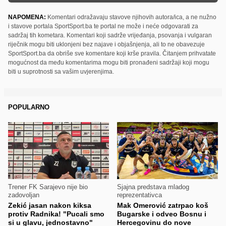
NAPOMENA:
Komentari odražavaju stavove njihovih autora/ica, a ne nužno
i stavove portala SportSport.ba te portal ne može i neće odgovarati za
sadržaj tih kometara. Komentari koji sadrže vrijeđanja, psovanja i vulgaran
riječnik mogu biti uklonjeni bez najave i objašnjenja, ali to ne obavezuje
SportSport.ba da obriše sve komentare koji krše pravila. Čitanjem prihvatate
mogućnost da među komentarima mogu biti pronađeni sadržaji koji mogu
biti u suprotnosti sa vašim uvjerenjima.
POPULARNO
Trener FK Sarajevo nije bio
Sjajna predstava mladog
zadovoljan
reprezentativca
Zekić jasan nakon kiksa
Mak Omerović zatrpao koš
protiv Radnika! "Pucali smo
Bugarske i odveo Bosnu i
si u glavu, jednostavno"
Hercegovinu do nove