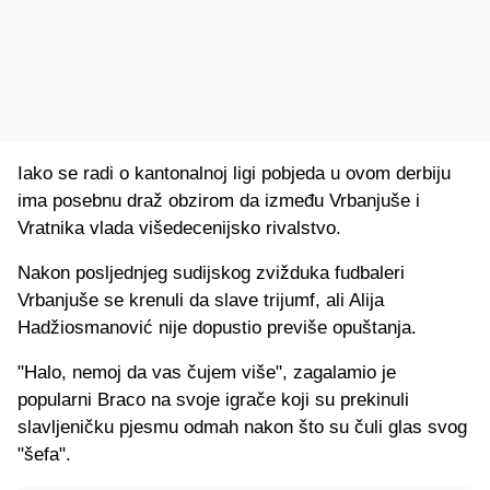
Iako se radi o kantonalnoj ligi pobjeda u ovom derbiju
ima posebnu draž obzirom da između Vrbanjuše i
Vratnika vlada višedecenijsko rivalstvo.
Nakon posljednjeg sudijskog zvižduka fudbaleri
Vrbanjuše se krenuli da slave trijumf, ali Alija
Hadžiosmanović nije dopustio previše opuštanja.
"Halo, nemoj da vas čujem više", zagalamio je
popularni Braco na svoje igrače koji su prekinuli
slavljeničku pjesmu odmah nakon što su čuli glas svog
"šefa".