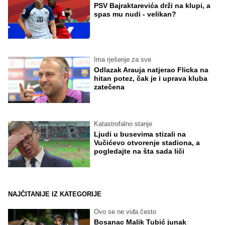
PSV Bajraktarevića drži na klupi, a
spas mu nudi - velikan?
Ima rješenje za sve
Odlazak Arauja natjerao Flicka na
hitan potez, čak je i uprava kluba
zatečena
Katastrofalno stanje
Ljudi u busevima stizali na
Vučićevo otvorenje stadiona, a
pogledajte na šta sada liči
NAJČITANIJE IZ KATEGORIJE
Ovo se ne viđa često
Bosanac Malik Tubić junak