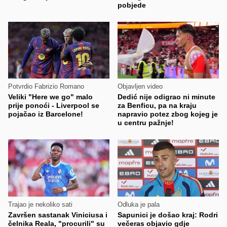
pobjede
Potvrdio Fabrizio Romano
Objavljen video
Veliki "Here we go" malo
Dedić nije odigrao ni minute
prije ponoći - Liverpool se
za Benficu, pa na kraju
pojačao iz Barcelone!
napravio potez zbog kojeg je
u centru pažnje!
Trajao je nekoliko sati
Odluka je pala
Završen sastanak Viniciusa i
Sapunici je došao kraj: Rodri
čelnika Reala, "procurili" su
večeras objavio gdje