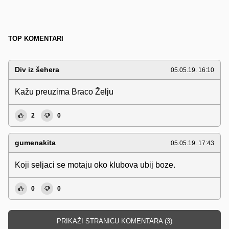
TOP KOMENTARI
Div iz šehera
05.05.19. 16:10
Kažu preuzima Braco Želju
2
0
gumenakita
05.05.19. 17:43
Koji seljaci se motaju oko klubova ubij boze.
0
0
PRIKAŽI STRANICU KOMENTARA (3)