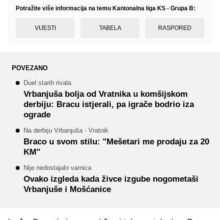
Potražite više informacija na temu Kantonalna liga KS - Grupa B:
VIJESTI
TABELA
RASPORED
POVEZANO
Duel starih rivala
Vrbanjuša bolja od Vratnika u komšijskom
derbiju: Bracu istjerali, pa igrače bodrio iza
ograde
Na derbiju Vrbanjuša - Vratnik
Braco u svom stilu: "Mešetari me prodaju za 20
KM"
Nije nedostajalo varnica
Ovako izgleda kada živce izgube nogometaši
Vrbanjuše i Mošćanice