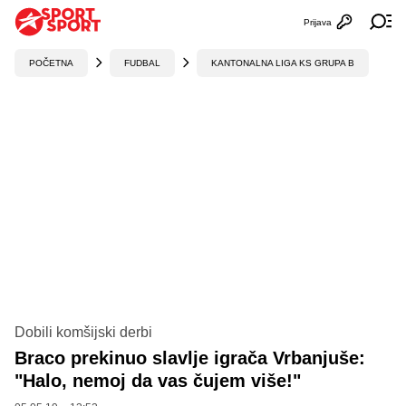
Prijava
Otvori profi
Ot
POČETNA
FUDBAL
KANTONALNA LIGA KS GRUPA B
Dobili komšijski derbi
Braco prekinuo slavlje igrača Vrbanjuše:
"Halo, nemoj da vas čujem više!"