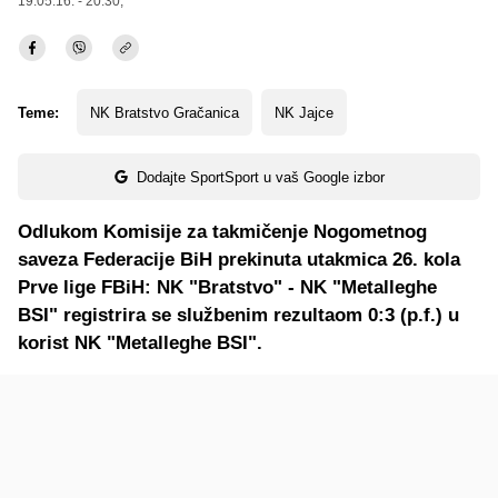
19.05.16. - 20:30,
Teme:
NK Bratstvo Gračanica
NK Jajce
Dodajte SportSport u vaš Google izbor
Odlukom Komisije za takmičenje Nogometnog
saveza Federacije BiH prekinuta utakmica 26. kola
Prve lige FBiH: NK "Bratstvo" - NK "Metalleghe
BSI" registrira se službenim rezultaom 0:3 (p.f.) u
korist NK "Metalleghe BSI".