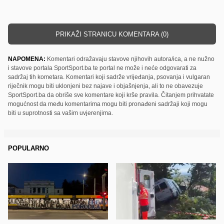
PRIKAŽI STRANICU KOMENTARA (0)
NAPOMENA:
Komentari odražavaju stavove njihovih autora/ica, a ne nužno
i stavove portala SportSport.ba te portal ne može i neće odgovarati za
sadržaj tih kometara. Komentari koji sadrže vrijeđanja, psovanja i vulgaran
riječnik mogu biti uklonjeni bez najave i objašnjenja, ali to ne obavezuje
SportSport.ba da obriše sve komentare koji krše pravila. Čitanjem prihvatate
mogućnost da među komentarima mogu biti pronađeni sadržaji koji mogu
biti u suprotnosti sa vašim uvjerenjima.
POPULARNO