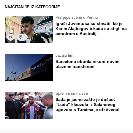
NAJČITANIJE IZ KATEGORIJE
Prelijepe scene u Perthu
Igrači Juventusa su shvatili ko je
Kerim Alajbegović kada su stigli na
aerodrom u Australiji
1
Jačaju tim
Barcelona oborila rekord novim
ulaznim transferom
Spremni su na sve
Sada je jasno zašto je došao:
"Luda" klauzula iz Salahovog
ugovora s Turcima je otkrivena!