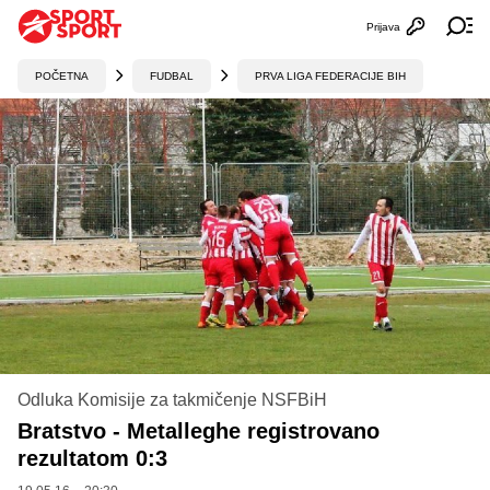
Prijava
Otvori profi
Ot
POČETNA
FUDBAL
PRVA LIGA FEDERACIJE BIH
Odluka Komisije za takmičenje NSFBiH
Bratstvo - Metalleghe registrovano
rezultatom 0:3