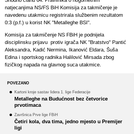
Shodno članu 64. Pravilnika o nogometnim
natjecanjima NS/FS BiH Komisija za takmičenje je
navedenu utakmicu registrirala službenim rezultatom
0:3 (p.f.) u korist NK "Metalleghe BSI".
Komisija za takmičenje NS FBiH je podnijela
disciplinsku prijavu protiv igrača NK "Bratstvo" Pantić
Aleksandra, Kadić Nermina, Ikanović Eldara, Šuša
Edina i sportskog radnika Halilović Mirsada zbog
fizičkog napada na glavnog suca utakmice.
POVEZANO
Kartoni kroje sastav lidera 1. lige Federacije
Metalleghe na Budućnost bez četvorice
prvotimaca
Završnica Prve lige FBiH
Četiri kola, dva tima, jedno mjesto u Premijer
ligi