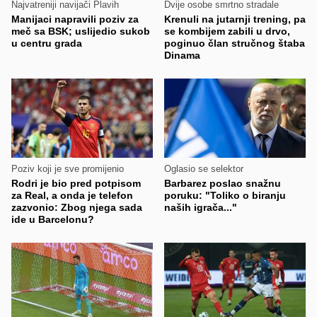
Najvatreniji navijači Plavih
Dvije osobe smrtno stradale
Manijaci napravili poziv za
Krenuli na jutarnji trening, pa
meč sa BSK; uslijedio sukob
se kombijem zabili u drvo,
u centru grada
poginuo član stručnog štaba
Dinama
Poziv koji je sve promijenio
Oglasio se selektor
Rodri je bio pred potpisom
Barbarez poslao snažnu
za Real, a onda je telefon
poruku: "Toliko o biranju
zazvonio: Zbog njega sada
naših igrača..."
ide u Barcelonu?