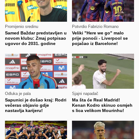
Promijenio sredinu
Potvrdio Fabrizio Romano
Samed Baždar predstavljen u
Veliki "Here we go" malo
novom klubu: Zmaj potpisao
prije ponoći - Liverpool se
ugovor do 2031. godine
pojačao iz Barcelone!
Odluka je pala
Sjajni napadač
Sapunici je došao kraj: Rodri
Ma šta će Real Madrid!
večeras objavio gdje
Kenan Kodro skinuo osmjeh
nastavlja karijeru!
s lica velikom Mourinhu!