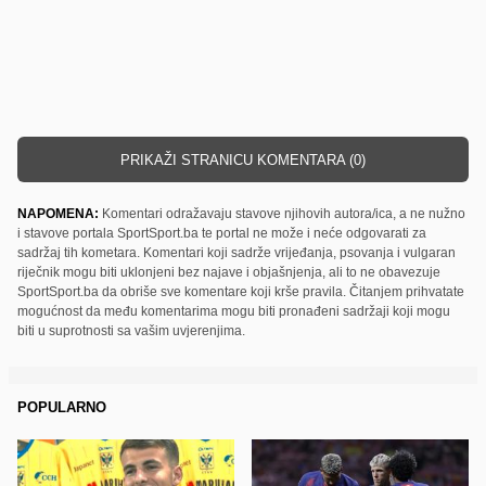
PRIKAŽI STRANICU KOMENTARA (0)
NAPOMENA:
Komentari odražavaju stavove njihovih autora/ica, a ne nužno
i stavove portala SportSport.ba te portal ne može i neće odgovarati za
sadržaj tih kometara. Komentari koji sadrže vrijeđanja, psovanja i vulgaran
riječnik mogu biti uklonjeni bez najave i objašnjenja, ali to ne obavezuje
SportSport.ba da obriše sve komentare koji krše pravila. Čitanjem prihvatate
mogućnost da među komentarima mogu biti pronađeni sadržaji koji mogu
biti u suprotnosti sa vašim uvjerenjima.
POPULARNO