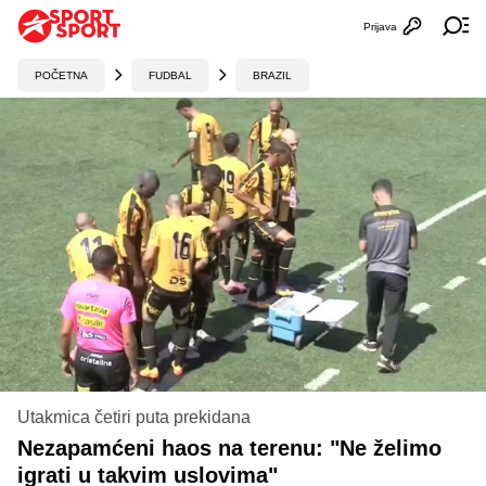
Prijava
Otvori profi
Ot
POČETNA
FUDBAL
BRAZIL
Utakmica četiri puta prekidana
Nezapamćeni haos na terenu: "Ne želimo
igrati u takvim uslovima"