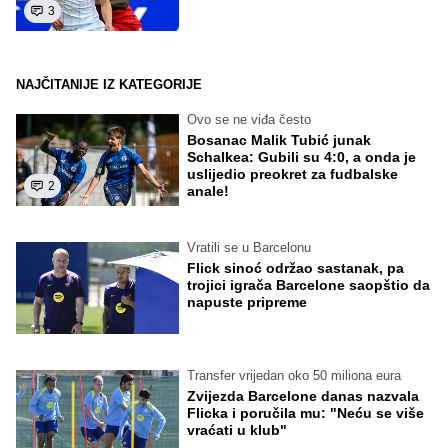
3
NAJČITANIJE IZ KATEGORIJE
Ovo se ne viđa često
Bosanac Malik Tubić junak
Schalkea: Gubili su 4:0, a onda je
uslijedio preokret za fudbalske
2
anale!
Vratili se u Barcelonu
Flick sinoć održao sastanak, pa
trojici igrača Barcelone saopštio da
napuste pripreme
Transfer vrijedan oko 50 miliona eura
Zvijezda Barcelone danas nazvala
Flicka i poručila mu: "Neću se više
vraćati u klub"