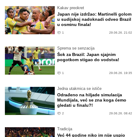
Kakav preokret
Japan nije izdržao: Martinelli golom
u sudijskoj nadoknadi odveo Brazil
u osminu finala!
1
29.06.26. 21:02
Sprema se senzacija
Šok za Brazil: Japan sjajnim
pogotkom stigao do vodstva!
1
29.06.26. 19:35
Jedna utakmica se ističe
Odrađeno na hiljade simulacija
Mundijala, već se zna koga ćemo
gledati u finalu?!
2
29.06.26. 08:42
Tradicija
Već 44 godine niko im nije uspio