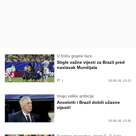
U finišu grupne faze
Stigle važne vijesti za Brazil pred
nastavak Mundijala
1
20.06.26. 23:15
Imaju velike ambicije
Ancelotti i Brazil dobili užasne
vijesti!
20.06.26. 13:30