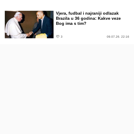
Vjera, fudbal i najraniji odlazak
Brazila u 36 godina: Kakve veze
Bog ima s tim?
3
09.07.26. 22:16