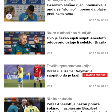
Casemiro slušao riječi novinarke, a
onda se "slomio" i počeo da plače
pred kamerama
06.07.26. 03:16
Nakon eliminacije sa Mundijala
Ovo je čekao cijeli svijet! Ancelotti
odgovorio ostaje li selektor Brazila
1
06.07.26. 02:03
Završio reprezentativnu karijeru
Brazil u suzama! Neymar je
·
saopštio da je kraj!
UDARNA VIJEST
4
06.07.26. 01:22
Nije im se dopalo
Potez Ancelottija nakon poraza
šokirao i razbijesnio Brazilce!