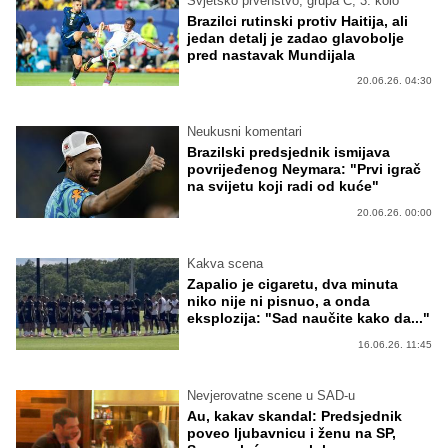
Svjetsko prvenstvo, grupa C, 3. kolo
Brazilci rutinski protiv Haitija, ali
jedan detalj je zadao glavobolje
pred nastavak Mundijala
20.06.26. 04:30
Neukusni komentari
Brazilski predsjednik ismijava
povrijeđenog Neymara: "Prvi igrač
na svijetu koji radi od kuće"
20.06.26. 00:00
Kakva scena
Zapalio je cigaretu, dva minuta
niko nije ni pisnuo, a onda
eksplozija: "Sad naučite kako da..."
16.06.26. 11:45
Nevjerovatne scene u SAD-u
Au, kakav skandal: Predsjednik
poveo ljubavnicu i ženu na SP,