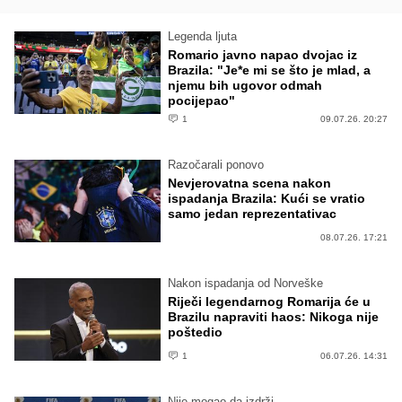
Legenda ljuta
Romario javno napao dvojac iz
Brazila: "Je*e mi se što je mlad, a
njemu bih ugovor odmah
pocijepao"
1
09.07.26. 20:27
Razočarali ponovo
Nevjerovatna scena nakon
ispadanja Brazila: Kući se vratio
samo jedan reprezentativac
08.07.26. 17:21
Nakon ispadanja od Norveške
Riječi legendarnog Romarija će u
Brazilu napraviti haos: Nikoga nije
poštedio
1
06.07.26. 14:31
Nije mogao da izdrži