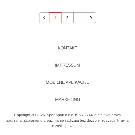
1
2
...
Previous
Next
KONTAKT
IMPRESSUM
MOBILNE APLIKACIJE
MARKETING
Copyright 2008-26. SportSport d.o.o. ISSN 2744-2195. Sva prava
zadržana. Zabranjeno preuzimanje sadržaja bez dozvole izdavača.
Pravila
o zaštiti privatnosti.