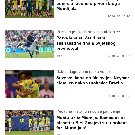
pomrsiti račune u prvom krugu
Mundijala
26.06.26. 15:30
Poznato je i kada se igraju utakmice
Potvrđena su četiri para
šesnaestine finala Svjetskog
prvenstva!
1
26.06.26. 05:07
Nakon dugo vremena se vratio
Suze velikana obišle svijet: Neymar
slomljen nakon utakmice Brazila
25.06.26. 08:36
Pečat na historiju i noć za pamćenje
Muštuluk iz Miamija: Samba će se
plesati u BiH, Zmajevi su u nokaut
fazi Mundijala!