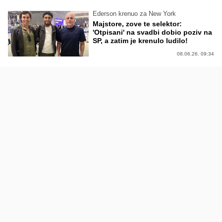
Ederson krenuo za New York
Majstore, zove te selektor:
'Otpisani' na svadbi dobio poziv na
SP, a zatim je krenulo ludilo!
08.06.26. 09:34