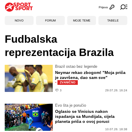
Prijava
Otvori profi
Ot
NOVO
FORUM
MOJE TEME
TABELE
Fudbalska
reprezentacija Brazila
Brazil ostao bez legende
Neymar rekao zbogom! "Moja priča
je završena, dao sam sve"
·
ZVANIČNO
3
29.07.26. 16:24
Evo šta je poručio
Oglasio se Vinicius nakon
ispadanja sa Mundijala, cijela
planeta priča o ovoj poruci
10.07.26. 18:38