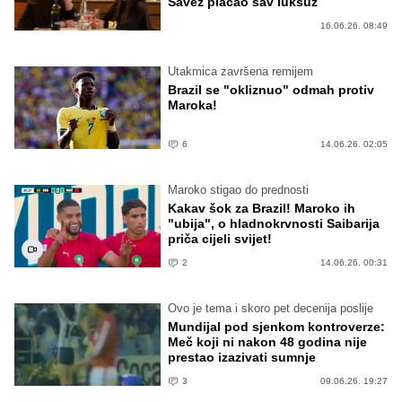
Savez plaćao sav luksuz
16.06.26. 08:49
Utakmica završena remijem
Brazil se "okliznuo" odmah protiv
Maroka!
6
14.06.26. 02:05
Maroko stigao do prednosti
Kakav šok za Brazil! Maroko ih
"ubija", o hladnokrvnosti Saibarija
priča cijeli svijet!
2
14.06.26. 00:31
Ovo je tema i skoro pet decenija poslije
Mundijal pod sjenkom kontroverze:
Meč koji ni nakon 48 godina nije
prestao izazivati sumnje
3
09.06.26. 19:27