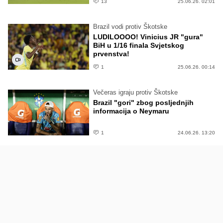
13
25.06.26. 02:01
Brazil vodi protiv Škotske
LUDILOOOO! Vinicius JR "gura"
BiH u 1/16 finala Svjetskog
prvenstva!
1
25.06.26. 00:14
Večeras igraju protiv Škotske
Brazil "gori" zbog posljednjih
informacija o Neymaru
1
24.06.26. 13:20