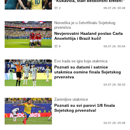
"Kukavica, stari beskorisni kreten!"
2
06.07.26. 00:38
Norveška je u četvrtfinalu Svjetskog
prvenstva
Nevjerovatni Haaland poslao Carla
Ancelottija i Brazil kući!
9
06.07.26. 00:04
Evo kada se igra koja utakmica
Poznati su datumi i satnice
utakmica osmine finala Svjetskog
prvenstva
04.07.26. 08:33
Zanimljive utakmice
Poznati su svi parovi 1/8 finala
Svjetskog prvenstva!
04.07.26. 05:38