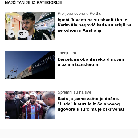
NAJČITANIJE IZ KATEGORIJE
Prelijepe scene u Perthu
Igrači Juventusa su shvatili ko je
Kerim Alajbegović kada su stigli na
aerodrom u Australiji
1
Jačaju tim
Barcelona oborila rekord novim
ulaznim transferom
Spremni su na sve
Sada je jasno zašto je došao:
"Luda" klauzula iz Salahovog
ugovora s Turcima je otkrivena!