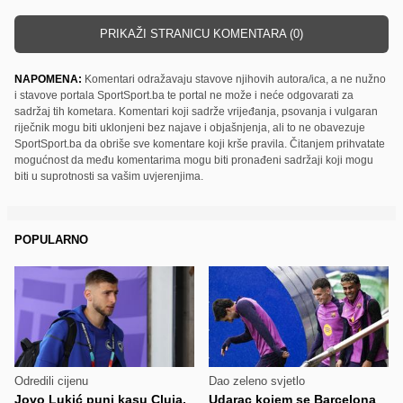
PRIKAŽI STRANICU KOMENTARA (0)
NAPOMENA:
Komentari odražavaju stavove njihovih autora/ica, a ne nužno
i stavove portala SportSport.ba te portal ne može i neće odgovarati za
sadržaj tih kometara. Komentari koji sadrže vrijeđanja, psovanja i vulgaran
riječnik mogu biti uklonjeni bez najave i objašnjenja, ali to ne obavezuje
SportSport.ba da obriše sve komentare koji krše pravila. Čitanjem prihvatate
mogućnost da među komentarima mogu biti pronađeni sadržaji koji mogu
biti u suprotnosti sa vašim uvjerenjima.
POPULARNO
Odredili cijenu
Dao zeleno svjetlo
Jovo Lukić puni kasu Cluja,
Udarac kojem se Barcelona