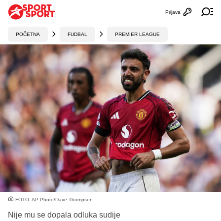
Prijava
Otvori profi
Ot
POČETNA
FUDBAL
PREMIER LEAGUE
FOTO: AP Photo/Dave Thompson
Nije mu se dopala odluka sudije