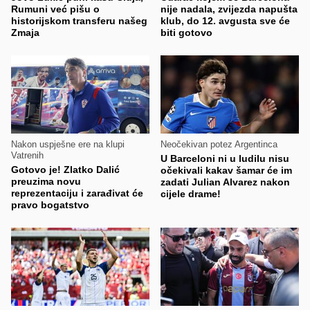
Rumuni već pišu o
nije nadala, zvijezda napušta
historijskom transferu našeg
klub, do 12. avgusta sve će
Zmaja
biti gotovo
Nakon uspješne ere na klupi
Neočekivan potez Argentinca
Vatrenih
U Barceloni ni u ludilu nisu
Gotovo je! Zlatko Dalić
očekivali kakav šamar će im
preuzima novu
zadati Julian Alvarez nakon
reprezentaciju i zarađivat će
cijele drame!
pravo bogatstvo