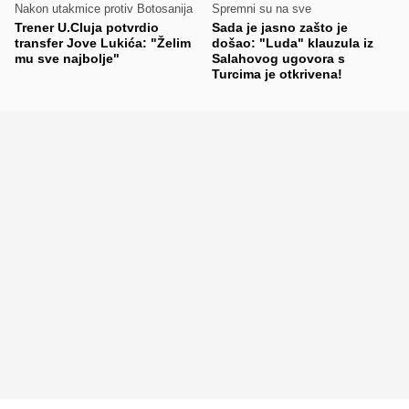
Nakon utakmice protiv Botosanija
Spremni su na sve
Trener U.Cluja potvrdio
Sada je jasno zašto je
transfer Jove Lukića: "Želim
došao: "Luda" klauzula iz
mu sve najbolje"
Salahovog ugovora s
Turcima je otkrivena!