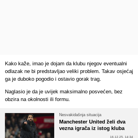
Kako kaže, imao je dojam da klubu njegov eventualni
odlazak ne bi predstavljao veliki problem. Takav osjećaj
ga je duboko pogodio i ostavio gorak trag.
Naglasio je da je uvijek maksimalno posvećen, bez
obzira na okolnosti ili formu.
Nesvakidašnja situacija
Manchester United želi dva
vezna igrača iz istog kluba
16.12.25. 14:34