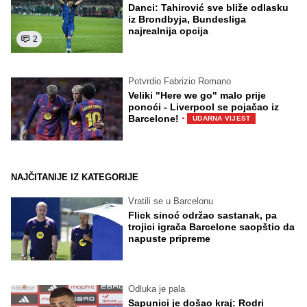
Danci: Tahirović sve bliže odlasku
iz Brondbyja, Bundesliga
najrealnija opcija
2
Potvrdio Fabrizio Romano
Veliki "Here we go" malo prije
ponoći - Liverpool se pojačao iz
·
Barcelone!
UDARNA VIJEST
NAJČITANIJE IZ KATEGORIJE
Vratili se u Barcelonu
Flick sinoć održao sastanak, pa
trojici igrača Barcelone saopštio da
napuste pripreme
Odluka je pala
Sapunici je došao kraj: Rodri