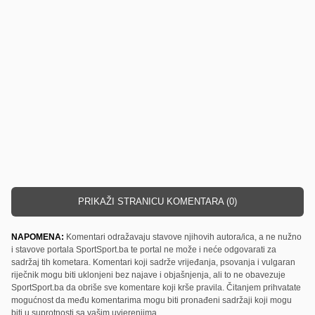
PRIKAŽI STRANICU KOMENTARA (0)
NAPOMENA:
Komentari odražavaju stavove njihovih autora/ica, a ne nužno
i stavove portala SportSport.ba te portal ne može i neće odgovarati za
sadržaj tih kometara. Komentari koji sadrže vrijeđanja, psovanja i vulgaran
riječnik mogu biti uklonjeni bez najave i objašnjenja, ali to ne obavezuje
SportSport.ba da obriše sve komentare koji krše pravila. Čitanjem prihvatate
mogućnost da među komentarima mogu biti pronađeni sadržaji koji mogu
biti u suprotnosti sa vašim uvjerenjima.