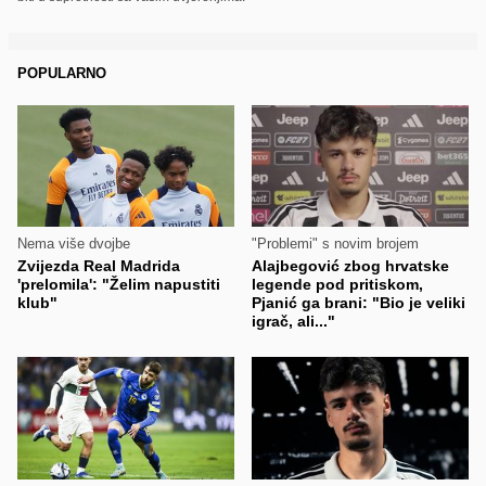
POPULARNO
Nema više dvojbe
"Problemi" s novim brojem
Zvijezda Real Madrida
Alajbegović zbog hrvatske
'prelomila': "Želim napustiti
legende pod pritiskom,
klub"
Pjanić ga brani: "Bio je veliki
igrač, ali..."