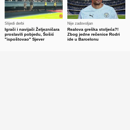
Slijedi derbi
Nije zadovoljan
Igrači i navijači Željezničara
Realova greška stoljeća?!
proslavili pobjedu, Šošić
Zbog jedne rečenice Rodri
"ispoštovao" Sjever
ide u Barcelonu