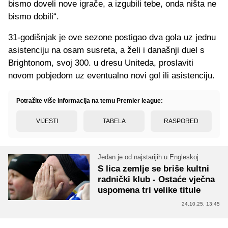
bismo doveli nove igrače, a izgubili tebe, onda ništa ne
bismo dobili“.
31-godišnjak je ove sezone postigao dva gola uz jednu
asistenciju na osam susreta, a želi i današnji duel s
Brightonom, svoj 300. u dresu Uniteda, proslaviti
novom pobjedom uz eventualno novi gol ili asistenciju.
Potražite više informacija na temu Premier league:
VIJESTI
TABELA
RASPORED
Jedan je od najstarijih u Engleskoj
S lica zemlje se briše kultni
radnički klub - Ostaće vječna
uspomena tri velike titule
24.10.25. 13:45