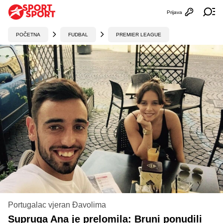
Prijava
Otvori profi
Ot
POČETNA
FUDBAL
PREMIER LEAGUE
Portugalac vjeran Đavolima
Supruga Ana je prelomila: Bruni ponudili