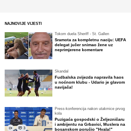
NAJNOVIJE VIJESTI
Tokom duela Sheriff - St. Gallen
Sramota za kompletnu naciju: UEFA
delegat jučer snimao žene uz
neprimjerene komentare
Skandal
Fudbalska zvijezda napravila haos
u noćnom klubu - Udario je glavom
navijača!
Press-konferencija nakon utakmice prvog
kola
Puzigaća gospodski o Željezničaru
i ambijentu na Grbavici, Muslera na
3
bosanskom poručio "Hvala!"