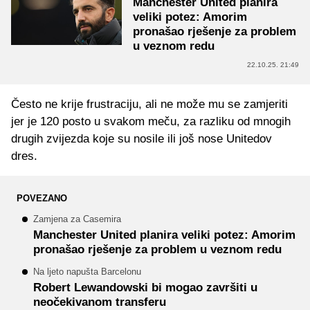
Manchester United planira
veliki potez: Amorim
pronašao rješenje za problem
u veznom redu
22.10.25. 21:49
Često ne krije frustraciju, ali ne može mu se zamjeriti
jer je 120 posto u svakom meču, za razliku od mnogih
drugih zvijezda koje su nosile ili još nose Unitedov
dres.
POVEZANO
Zamjena za Casemira
Manchester United planira veliki potez: Amorim
pronašao rješenje za problem u veznom redu
Na ljeto napušta Barcelonu
Robert Lewandowski bi mogao završiti u
neočekivanom transferu