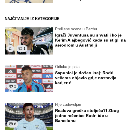
NAJČITANIJE IZ KATEGORIJE
Prelijepe scene u Perthu
Igrači Juventusa su shvatili ko je
Kerim Alajbegović kada su stigli na
aerodrom u Australiji
1
Odluka je pala
Sapunici je došao kraj: Rodri
večeras objavio gdje nastavlja
karijeru!
2
Nije zadovoljan
Realova greška stoljeća?! Zbog
jedne rečenice Rodri ide u
Barcelonu
6