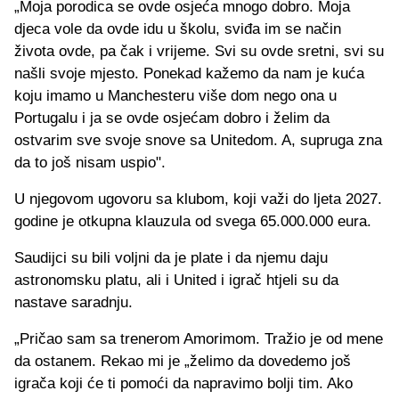
„Moja porodica se ovde osjeća mnogo dobro. Moja
djeca vole da ovde idu u školu, sviđa im se način
života ovde, pa čak i vrijeme. Svi su ovde sretni, svi su
našli svoje mjesto. Ponekad kažemo da nam je kuća
koju imamo u Manchesteru više dom nego ona u
Portugalu i ja se ovde osjećam dobro i želim da
ostvarim sve svoje snove sa Unitedom. A, supruga zna
da to još nisam uspio".
U njegovom ugovoru sa klubom, koji važi do ljeta 2027.
godine je otkupna klauzula od svega 65.000.000 eura.
Saudijci su bili voljni da je plate i da njemu daju
astronomsku platu, ali i United i igrač htjeli su da
nastave saradnju.
„Pričao sam sa trenerom Amorimom. Tražio je od mene
da ostanem. Rekao mi je „želimo da dovedemo još
igrača koji će ti pomoći da napravimo bolji tim. Ako