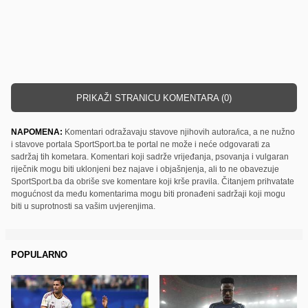
PRIKAŽI STRANICU KOMENTARA (0)
NAPOMENA:
Komentari odražavaju stavove njihovih autora/ica, a ne nužno
i stavove portala SportSport.ba te portal ne može i neće odgovarati za
sadržaj tih kometara. Komentari koji sadrže vrijeđanja, psovanja i vulgaran
riječnik mogu biti uklonjeni bez najave i objašnjenja, ali to ne obavezuje
SportSport.ba da obriše sve komentare koji krše pravila. Čitanjem prihvatate
mogućnost da među komentarima mogu biti pronađeni sadržaji koji mogu
biti u suprotnosti sa vašim uvjerenjima.
POPULARNO