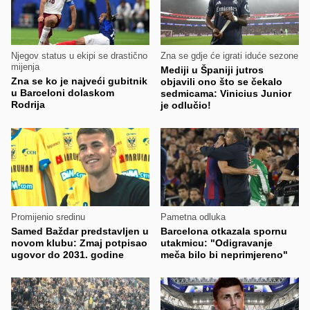
Njegov status u ekipi se drastično
Zna se gdje će igrati iduće sezone
mijenja
Mediji u Španiji jutros
Zna se ko je najveći gubitnik
objavili ono što se čekalo
u Barceloni dolaskom
sedmicama: Vinicius Junior
Rodrija
je odlučio!
Promijenio sredinu
Pametna odluka
Samed Baždar predstavljen u
Barcelona otkazala spornu
novom klubu: Zmaj potpisao
utakmicu: "Odigravanje
ugovor do 2031. godine
meča bilo bi neprimjereno"