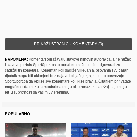
PRIKAŽI STRANICU KOMENTARA (0)
NAPOMENA:
Komentari odražavaju stavove njihovih autora/ica, a ne nužno
i stavove portala SportSport.ba te portal ne može i neće odgovarati za
sadržaj tih kometara. Komentari koji sadrže vrijeđanja, psovanja i vulgaran
riječnik mogu biti uklonjeni bez najave i objašnjenja, ali to ne obavezuje
SportSport.ba da obriše sve komentare koji krše pravila. Čitanjem prihvatate
mogućnost da među komentarima mogu biti pronađeni sadržaji koji mogu
biti u suprotnosti sa vašim uvjerenjima.
POPULARNO