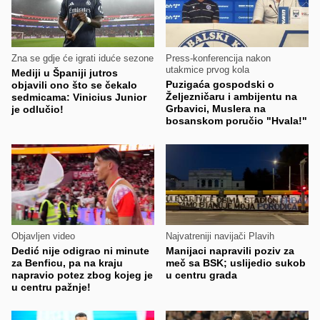
Zna se gdje će igrati iduće sezone
Press-konferencija nakon
utakmice prvog kola
Mediji u Španiji jutros
Puzigaća gospodski o
objavili ono što se čekalo
Željezničaru i ambijentu na
sedmicama: Vinicius Junior
Grbavici, Muslera na
je odlučio!
bosanskom poručio "Hvala!"
Objavljen video
Najvatreniji navijači Plavih
Dedić nije odigrao ni minute
Manijaci napravili poziv za
za Benficu, pa na kraju
meč sa BSK; uslijedio sukob
napravio potez zbog kojeg je
u centru grada
u centru pažnje!