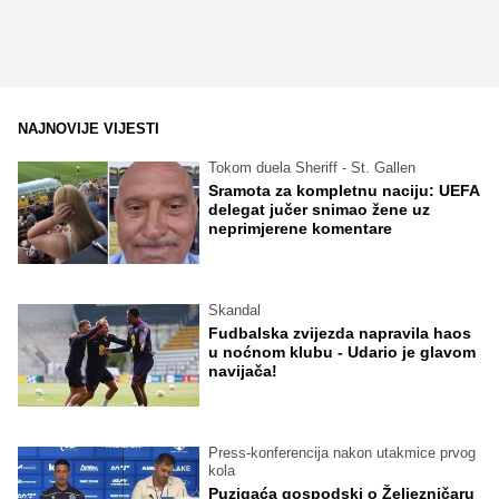
NAJNOVIJE VIJESTI
Tokom duela Sheriff - St. Gallen
Sramota za kompletnu naciju: UEFA
delegat jučer snimao žene uz
neprimjerene komentare
Skandal
Fudbalska zvijezda napravila haos
u noćnom klubu - Udario je glavom
navijača!
Press-konferencija nakon utakmice prvog
kola
Puzigaća gospodski o Željezničaru