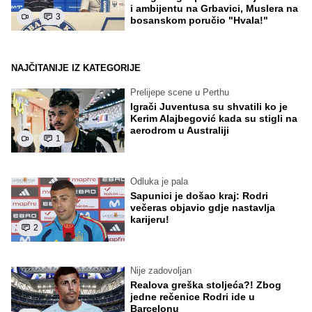
i ambijentu na Grbavici, Muslera na
3
bosanskom poručio "Hvala!"
NAJČITANIJE IZ KATEGORIJE
Prelijepe scene u Perthu
Igrači Juventusa su shvatili ko je
Kerim Alajbegović kada su stigli na
aerodrom u Australiji
1
Odluka je pala
Sapunici je došao kraj: Rodri
večeras objavio gdje nastavlja
karijeru!
2
Nije zadovoljan
Realova greška stoljeća?! Zbog
jedne rečenice Rodri ide u
Barcelonu