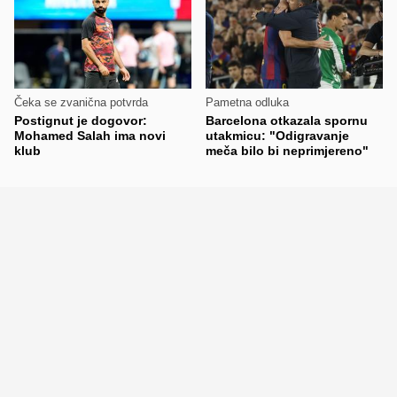
Čeka se zvanična potvrda
Pametna odluka
Postignut je dogovor:
Barcelona otkazala spornu
Mohamed Salah ima novi
utakmicu: "Odigravanje
klub
meča bilo bi neprimjereno"