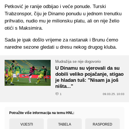
Petković je ranije odbijao i veće ponude. Turski
Trabzonspor, čiju je Dinamo ponudu u jednom trenutku
prihvatio, nudio mu je milionsku platu, ali on nije želio
otići s Maksimira.
Sada je ipak došlo vrijeme za rastanak i Brunu ćemo
naredne sezone gledati u dresu nekog drugog kluba.
Mudražija se nije dogovorio
U Dinamu su vjerovali da su
dobili veliko pojačanje, stigao
je hladan tuš: "Nisam ja još
ništa..."
1
09.03.25. 10:03
Potražite više informacija na temu HNL:
VIJESTI
TABELA
RASPORED