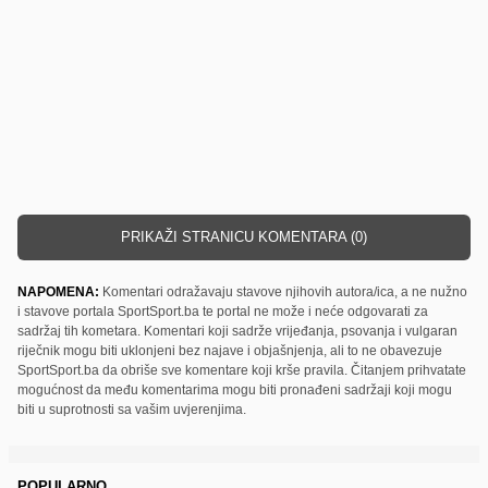
PRIKAŽI STRANICU KOMENTARA (0)
NAPOMENA:
Komentari odražavaju stavove njihovih autora/ica, a ne nužno
i stavove portala SportSport.ba te portal ne može i neće odgovarati za
sadržaj tih kometara. Komentari koji sadrže vrijeđanja, psovanja i vulgaran
riječnik mogu biti uklonjeni bez najave i objašnjenja, ali to ne obavezuje
SportSport.ba da obriše sve komentare koji krše pravila. Čitanjem prihvatate
mogućnost da među komentarima mogu biti pronađeni sadržaji koji mogu
biti u suprotnosti sa vašim uvjerenjima.
POPULARNO