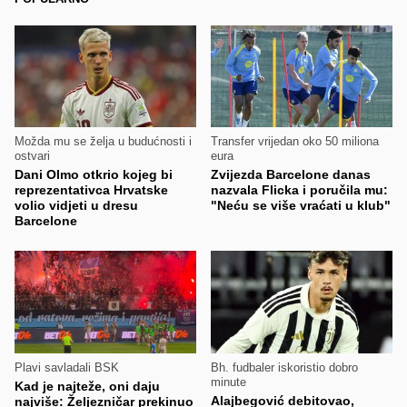
Možda mu se želja u budućnosti i
Transfer vrijedan oko 50 miliona
ostvari
eura
Dani Olmo otkrio kojeg bi
Zvijezda Barcelone danas
reprezentativca Hrvatske
nazvala Flicka i poručila mu:
volio vidjeti u dresu
"Neću se više vraćati u klub"
Barcelone
Plavi savladali BSK
Bh. fudbaler iskoristio dobro
minute
Kad je najteže, oni daju
Alajbegović debitovao,
najviše: Željezničar prekinuo