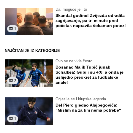
Da, moguće je i to
Skandal godine! Zvijezda odradila
zagrijavanje, pa tri minute pred
početak napravila šokantan potez!
1
NAJČITANIJE IZ KATEGORIJE
Ovo se ne viđa često
Bosanac Malik Tubić junak
Schalkea: Gubili su 4:0, a onda je
uslijedio preokret za fudbalske
2
anale!
Oglasila se i klupska legenda
Del Piero gledao Alajbegovića:
"Mislim da za tim nema potrebe"
1