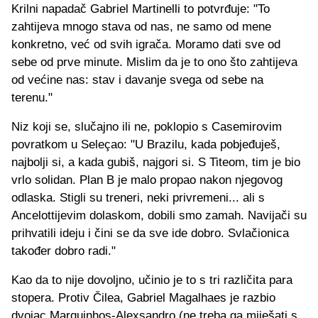
Krilni napadač Gabriel Martinelli to potvrđuje: "To
zahtijeva mnogo stava od nas, ne samo od mene
konkretno, već od svih igrača. Moramo dati sve od
sebe od prve minute. Mislim da je to ono što zahtijeva
od većine nas: stav i davanje svega od sebe na
terenu."
Niz koji se, slučajno ili ne, poklopio s Casemirovim
povratkom u Seleçao: "U Brazilu, kada pobjeđuješ,
najbolji si, a kada gubiš, najgori si. S Titeom, tim je bio
vrlo solidan. Plan B je malo propao nakon njegovog
odlaska. Stigli su treneri, neki privremeni... ali s
Ancelottijevim dolaskom, dobili smo zamah. Navijači su
prihvatili ideju i čini se da sve ide dobro. Svlačionica
također dobro radi."
Kao da to nije dovoljno, učinio je to s tri različita para
stopera. Protiv Čilea, Gabriel Magalhaes je razbio
dvojac Marquinhos-Alexsandro (ne treba ga miješati s