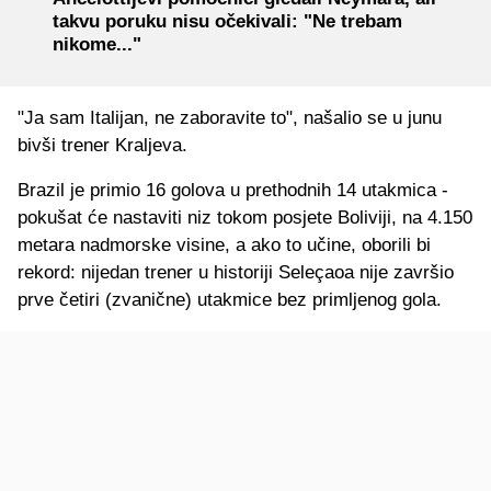
takvu poruku nisu očekivali: "Ne trebam
nikome..."
"Ja sam Italijan, ne zaboravite to", našalio se u junu
bivši trener Kraljeva.
Brazil je primio 16 golova u prethodnih 14 utakmica -
pokušat će nastaviti niz tokom posjete Boliviji, na 4.150
metara nadmorske visine, a ako to učine, oborili bi
rekord: nijedan trener u historiji Seleçaoa nije završio
prve četiri (zvanične) utakmice bez primljenog gola.