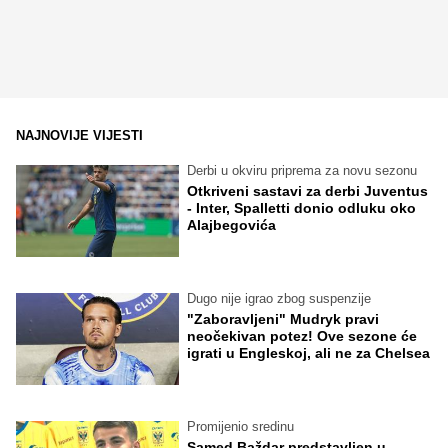
NAJNOVIJE VIJESTI
Derbi u okviru priprema za novu sezonu
Otkriveni sastavi za derbi Juventus
- Inter, Spalletti donio odluku oko
Alajbegovića
Dugo nije igrao zbog suspenzije
"Zaboravljeni" Mudryk pravi
neočekivan potez! Ove sezone će
igrati u Engleskoj, ali ne za Chelsea
Promijenio sredinu
Samed Baždar predstavljen u