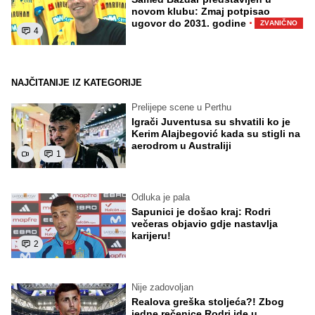
novom klubu: Zmaj potpisao
·
ugovor do 2031. godine
ZVANIČNO
4
NAJČITANIJE IZ KATEGORIJE
Prelijepe scene u Perthu
Igrači Juventusa su shvatili ko je
Kerim Alajbegović kada su stigli na
aerodrom u Australiji
1
Odluka je pala
Sapunici je došao kraj: Rodri
večeras objavio gdje nastavlja
karijeru!
2
Nije zadovoljan
Realova greška stoljeća?! Zbog
jedne rečenice Rodri ide u