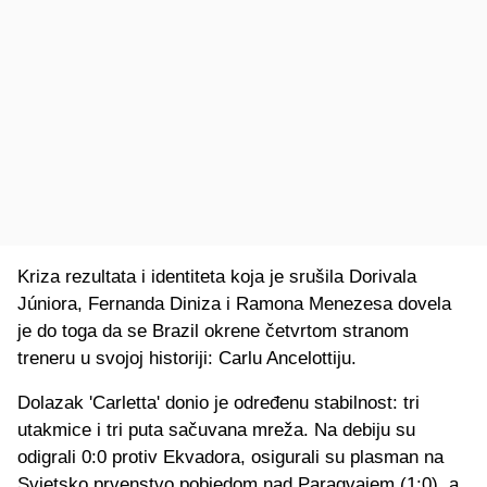
Kriza rezultata i identiteta koja je srušila Dorivala
Júniora, Fernanda Diniza i Ramona Menezesa dovela
je do toga da se Brazil okrene četvrtom stranom
treneru u svojoj historiji: Carlu Ancelottiju.
Dolazak 'Carletta' donio je određenu stabilnost: tri
utakmice i tri puta sačuvana mreža. Na debiju su
odigrali 0:0 protiv Ekvadora, osigurali su plasman na
Svjetsko prvenstvo pobjedom nad Paragvajem (1:0), a