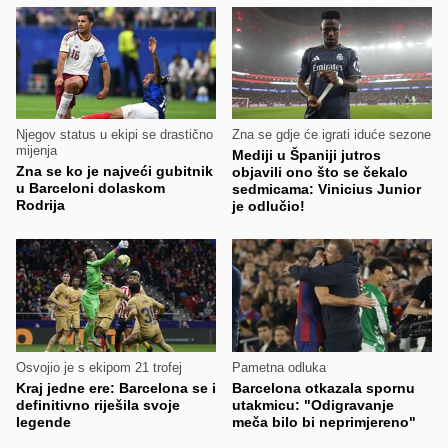
Njegov status u ekipi se drastično
Zna se gdje će igrati iduće sezone
mijenja
Mediji u Španiji jutros
Zna se ko je najveći gubitnik
objavili ono što se čekalo
u Barceloni dolaskom
sedmicama: Vinicius Junior
Rodrija
je odlučio!
Osvojio je s ekipom 21 trofej
Pametna odluka
Kraj jedne ere: Barcelona se i
Barcelona otkazala spornu
definitivno riješila svoje
utakmicu: "Odigravanje
legende
meča bilo bi neprimjereno"