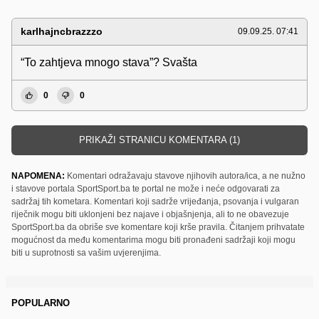
karlhajncbrazzzo
09.09.25. 07:41
“To zahtjeva mnogo stava”? Svašta
0
0
PRIKAŽI STRANICU KOMENTARA (1)
NAPOMENA:
Komentari odražavaju stavove njihovih autora/ica, a ne nužno
i stavove portala SportSport.ba te portal ne može i neće odgovarati za
sadržaj tih kometara. Komentari koji sadrže vrijeđanja, psovanja i vulgaran
riječnik mogu biti uklonjeni bez najave i objašnjenja, ali to ne obavezuje
SportSport.ba da obriše sve komentare koji krše pravila. Čitanjem prihvatate
mogućnost da među komentarima mogu biti pronađeni sadržaji koji mogu
biti u suprotnosti sa vašim uvjerenjima.
POPULARNO