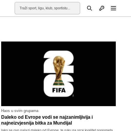
Otvori profil
Pretraga
Otvori
Haos u svim grupama
Daleko od Evrope vodi se najzanimljivija i
najneizvjesnija bitka za Mundijal
Iako se ovo nalazi daleko od Evrope, te ruku na srce kvalitet nogometa