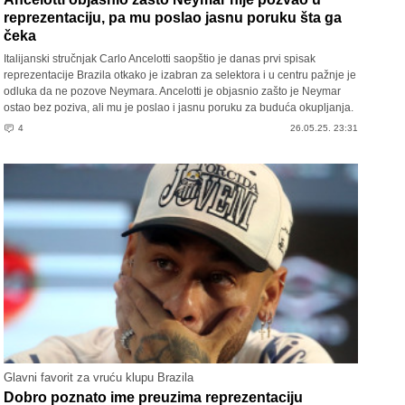
reprezentaciju, pa mu poslao jasnu poruku šta ga
čeka
Italijanski stručnjak Carlo Ancelotti saopštio je danas prvi spisak
reprezentacije Brazila otkako je izabran za selektora i u centru pažnje je
odluka da ne pozove Neymara. Ancelotti je objasnio zašto je Neymar
ostao bez poziva, ali mu je poslao i jasnu poruku za buduća okupljanja.
4
26.05.25. 23:31
Glavni favorit za vruću klupu Brazila
Dobro poznato ime preuzima reprezentaciju