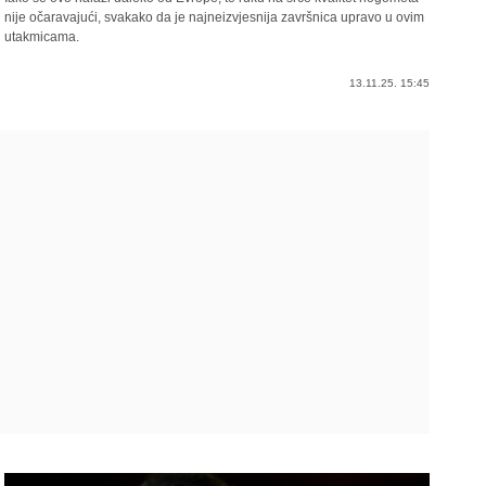
nije očaravajući, svakako da je najneizvjesnija završnica upravo u ovim
utakmicama.
13.11.25. 15:45