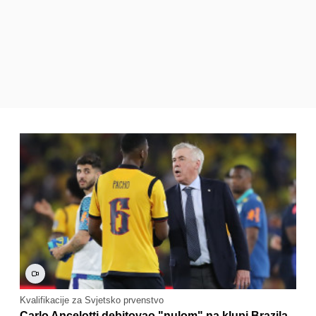
Kvalifikacije za Svjetsko prvenstvo
Carlo Ancelotti debitovao "nulom" na klupi Brazila,