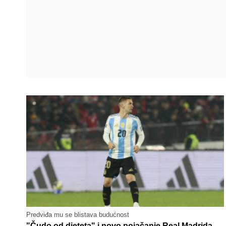
Predviđa mu se blistava budućnost
"Čudo od djeteta" i novo pojačanje Real Madrida