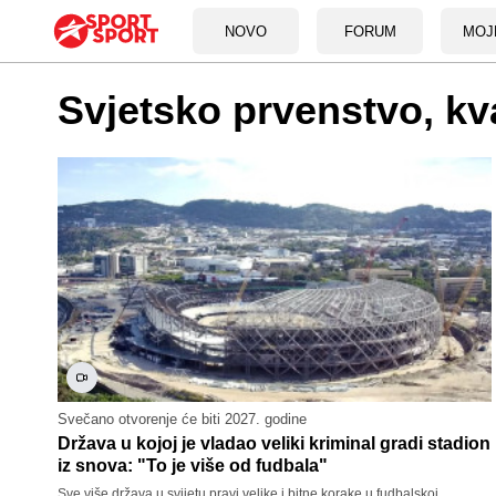
NOVO
FORUM
MOJ
Svjetsko prvenstvo, k
Svečano otvorenje će biti 2027. godine
Država u kojoj je vladao veliki kriminal gradi stadion
iz snova: "To je više od fudbala"
Sve više država u svijetu pravi velike i bitne korake u fudbalskoj