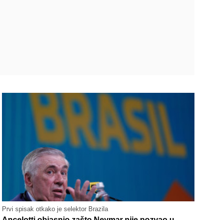
Prvi spisak otkako je selektor Brazila
Ancelotti objasnio zašto Neymar nije pozvao u