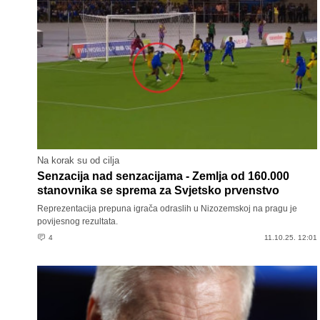
Na korak su od cilja
Senzacija nad senzacijama - Zemlja od 160.000
stanovnika se sprema za Svjetsko prvenstvo
Reprezentacija prepuna igrača odraslih u Nizozemskoj na pragu je
povijesnog rezultata.
4
11.10.25. 12:01