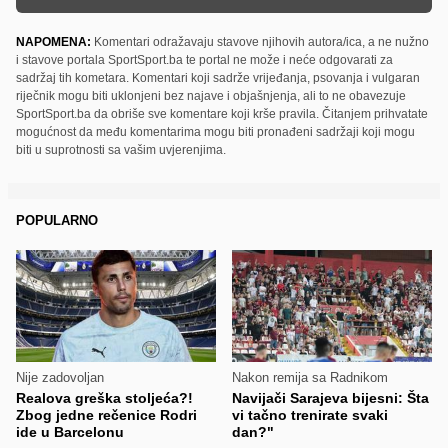
NAPOMENA:
Komentari odražavaju stavove njihovih autora/ica, a ne nužno
i stavove portala SportSport.ba te portal ne može i neće odgovarati za
sadržaj tih kometara. Komentari koji sadrže vrijeđanja, psovanja i vulgaran
riječnik mogu biti uklonjeni bez najave i objašnjenja, ali to ne obavezuje
SportSport.ba da obriše sve komentare koji krše pravila. Čitanjem prihvatate
mogućnost da među komentarima mogu biti pronađeni sadržaji koji mogu
biti u suprotnosti sa vašim uvjerenjima.
POPULARNO
Nije zadovoljan
Nakon remija sa Radnikom
Realova greška stoljeća?!
Navijači Sarajeva bijesni: Šta
Zbog jedne rečenice Rodri
vi tačno trenirate svaki
ide u Barcelonu
dan?"