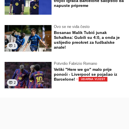
trojici igrača Barcelone saopštio da
napuste pripreme
Ovo se ne viđa često
Bosanac Malik Tubić junak
Schalkea: Gubili su 4:0, a onda je
uslijedio preokret za fudbalske
1
anale!
Potvrdio Fabrizio Romano
Veliki "Here we go" malo prije
ponoći - Liverpool se pojačao iz
·
Barcelone!
UDARNA VIJEST
2