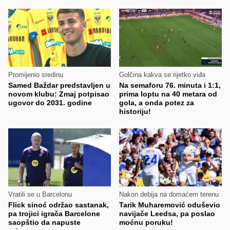
Promijenio sredinu
Golčina kakva se rijetko viđa
Samed Baždar predstavljen u
Na semaforu 76. minuta i 1:1,
novom klubu: Zmaj potpisao
prima loptu na 40 metara od
ugovor do 2031. godine
gola, a onda potez za
historiju!
Vratili se u Barcelonu
Nakon debija na domaćem terenu
Flick sinoć održao sastanak,
Tarik Muharemović oduševio
pa trojici igrača Barcelone
navijače Leedsa, pa poslao
saopštio da napuste
moćnu poruku!