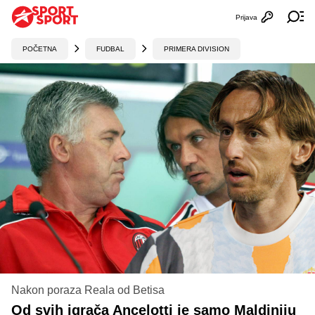
Prijava
Otvori profi
Ot
POČETNA
FUDBAL
PRIMERA DIVISION
Nakon poraza Reala od Betisa
Od svih igrača Ancelotti je samo Maldiniju