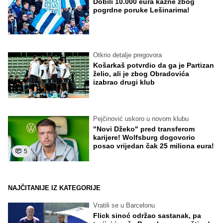
Dobili 10.000 eura kazne zbog
pogrdne poruke Lešinarima!
Otkrio detalje pregovora
Košarkaš potvrdio da ga je Partizan
želio, ali je zbog Obradovića
izabrao drugi klub
Pejčinović uskoro u novom klubu
"Novi Džeko" pred transferom
karijere! Wolfsburg dogovorio
posao vrijedan čak 25 miliona eura!
5
NAJČITANIJE IZ KATEGORIJE
Vratili se u Barcelonu
Flick sinoć održao sastanak, pa