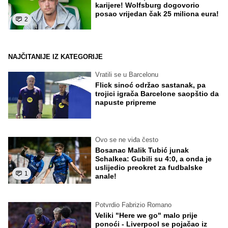
karijere! Wolfsburg dogovorio
posao vrijedan čak 25 miliona eura!
2
NAJČITANIJE IZ KATEGORIJE
Vratili se u Barcelonu
Flick sinoć održao sastanak, pa
trojici igrača Barcelone saopštio da
napuste pripreme
Ovo se ne viđa često
Bosanac Malik Tubić junak
Schalkea: Gubili su 4:0, a onda je
uslijedio preokret za fudbalske
1
anale!
Potvrdio Fabrizio Romano
Veliki "Here we go" malo prije
ponoći - Liverpool se pojačao iz