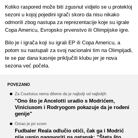
Koliko raspored može biti zgusnut vidjelo se u protekloj
sezoni u kojoj pojedini igrači skoro da nisu nikako
odmorili zbog nastupa za reprezentacije koje su igrale
Copa Americu, Evropsko prvenstvo ili Olimpijske igre.
Bilo je i igrača koji su igrali EP ili Copa Americu, a
potom su nastupali za svoj nacionalni tim na Olimpijadi,
te se par dana kasnije priključili klubu jer je nova
sezona već počela.
POVEZANO
Za Courtoisa nema dileme da je najbolji od najboljih
"Ono što je Ancelotti uradio s Modrićem,
Viniciusom i Rodryogom pokazuje da je rođeni
genije"
Ostao je pri svom
Fudbaler Reala odlučio otići, čak ga i Modrić
nije uspio nagovoriti na ostanak: "Šteta što