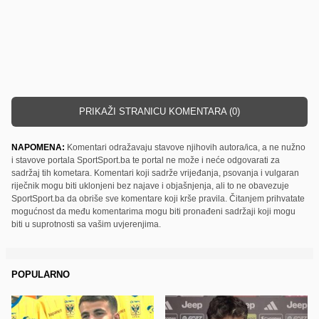
PRIKAŽI STRANICU KOMENTARA (0)
NAPOMENA:
Komentari odražavaju stavove njihovih autora/ica, a ne nužno
i stavove portala SportSport.ba te portal ne može i neće odgovarati za
sadržaj tih kometara. Komentari koji sadrže vrijeđanja, psovanja i vulgaran
riječnik mogu biti uklonjeni bez najave i objašnjenja, ali to ne obavezuje
SportSport.ba da obriše sve komentare koji krše pravila. Čitanjem prihvatate
mogućnost da među komentarima mogu biti pronađeni sadržaji koji mogu
biti u suprotnosti sa vašim uvjerenjima.
POPULARNO