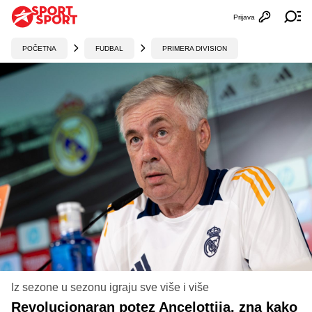
Prijava
Otvori profi
Ot
POČETNA
FUDBAL
PRIMERA DIVISION
Iz sezone u sezonu igraju sve više i više
Revolucionaran potez Ancelottija, zna kako