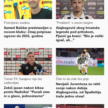
Promijenio sredinu
"Problemi" s novim brojem
Samed Baždar predstavljen u
Alajbegović zbog hrvatske
novom klubu: Zmaj potpisao
legende pod pritiskom,
ugovor do 2031. godine
Pjanić ga brani: "Bio je veliki
igrač, ali..."
Trener FK Sarajevo nije bio
Žele to da vide što prije
zadovoljan
Navijači Juventusa su rekli
Zekić jasan nakon kiksa
svoje nakon debija
protiv Radnika! "Pucali smo
Alajbegovića, od Spallettija
si u glavu, jednostavno"
traže jednu stvar!