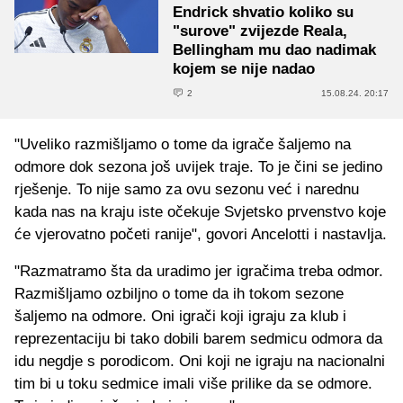
Endrick shvatio koliko su
"surove" zvijezde Reala,
Bellingham mu dao nadimak
kojem se nije nadao
2
15.08.24. 20:17
"Uveliko razmišljamo o tome da igrače šaljemo na
odmore dok sezona još uvijek traje. To je čini se jedino
rješenje. To nije samo za ovu sezonu već i narednu
kada nas na kraju iste očekuje Svjetsko prvenstvo koje
će vjerovatno početi ranije", govori Ancelotti i nastavlja.
"Razmatramo šta da uradimo jer igračima treba odmor.
Razmišljamo ozbiljno o tome da ih tokom sezone
šaljemo na odmore. Oni igrači koji igraju za klub i
reprezentaciju bi tako dobili barem sedmicu odmora da
idu negdje s porodicom. Oni koji ne igraju na nacionalni
tim bi u toku sedmice imali više prilike da se odmore.