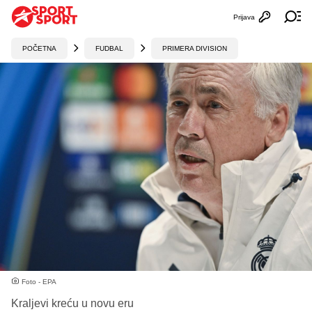
Prijava
Otvori profi
Ot
POČETNA
FUDBAL
PRIMERA DIVISION
Foto - EPA
Kraljevi kreću u novu eru