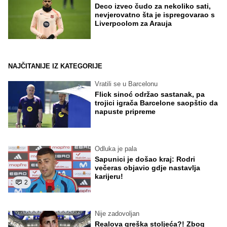
Deco izveo čudo za nekoliko sati,
nevjerovatno šta je ispregovarao s
Liverpoolom za Arauja
NAJČITANIJE IZ KATEGORIJE
Vratili se u Barcelonu
Flick sinoć održao sastanak, pa
trojici igrača Barcelone saopštio da
napuste pripreme
Odluka je pala
Sapunici je došao kraj: Rodri
večeras objavio gdje nastavlja
karijeru!
2
Nije zadovoljan
Realova greška stoljeća?! Zbog