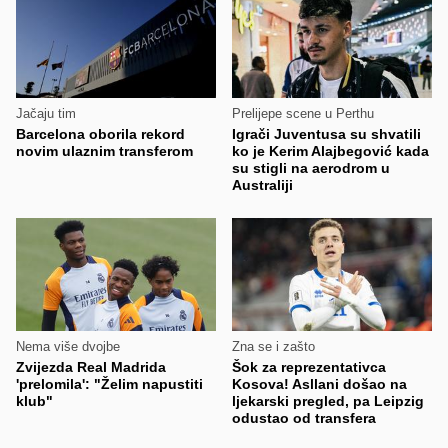
Jačaju tim
Prelijepe scene u Perthu
Barcelona oborila rekord
Igrači Juventusa su shvatili
novim ulaznim transferom
ko je Kerim Alajbegović kada
su stigli na aerodrom u
Australiji
Nema više dvojbe
Zna se i zašto
Zvijezda Real Madrida
Šok za reprezentativca
'prelomila': "Želim napustiti
Kosova! Asllani došao na
klub"
ljekarski pregled, pa Leipzig
odustao od transfera