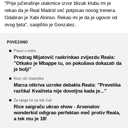
"Prije jučerašnje utakmice izvor blizak klubu mi je
rekao da je Real Madrid već potpisao novog trenera.
Odabran je Xabi Alonso. Rekao mi je da je ugovor od
ovog ljeta", saopštio je Gonzalez.
POVEZANO
Pravo u metu
Predrag Mijatović raskrinkao zvijezdu Reala:
"Otkako je Mbappe tu, on pokušava dokazati da
je bolji"
Kroz oči statistike
Marca otkriva uzroke debakla Reala: "Prevelika
razlika! Kvaliteta nije dovoljna kada je..."
Za njega će se tek čuti
Rice saigraču ukrao show - Arsenalov
wonderkid odigrao perfektan meč protiv Reala,
a tek mu je 18!