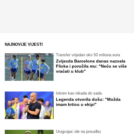
NAJNOVIJE VIJESTI
Transfer vrijedan oko 50 miliona eura
Zvijezda Barcelone danas nazvala
Flicka i poručila mu: "Neću se više
vraćati u klub"
Iskren kao nikada do sada
Legenda otvorila dušu: "Možda
imam krticu u ekipi"
Urugvajac ide na posudbu