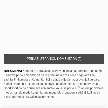
PRIKAŽI STRANICU KOMENTARA (0)
NAPOMENA:
Komentari odražavaju stavove njihovih autora/ica, a ne nužno
i stavove portala SportSport.ba te portal ne može i neće odgovarati za
sadržaj tih kometara. Komentari koji sadrže vrijeđanja, psovanja i vulgaran
riječnik mogu biti uklonjeni bez najave i objašnjenja, ali to ne obavezuje
SportSport.ba da obriše sve komentare koji krše pravila. Čitanjem prihvatate
mogućnost da među komentarima mogu biti pronađeni sadržaji koji mogu
biti u suprotnosti sa vašim uvjerenjima.