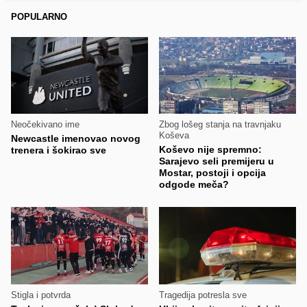
POPULARNO
Neočekivano ime
Zbog lošeg stanja na travnjaku
Koševa
Newcastle imenovao novog
Koševo nije spremno:
trenera i šokirao sve
Sarajevo seli premijeru u
Mostar, postoji i opcija
odgode meča?
Stigla i potvrda
Tragedija potresla sve