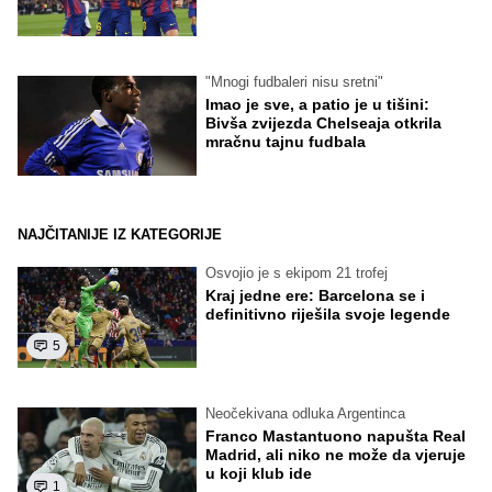
"Mnogi fudbaleri nisu sretni"
Imao je sve, a patio je u tišini:
Bivša zvijezda Chelseaja otkrila
mračnu tajnu fudbala
NAJČITANIJE IZ KATEGORIJE
Osvojio je s ekipom 21 trofej
Kraj jedne ere: Barcelona se i
definitivno riješila svoje legende
5
Neočekivana odluka Argentinca
Franco Mastantuono napušta Real
Madrid, ali niko ne može da vjeruje
u koji klub ide
1