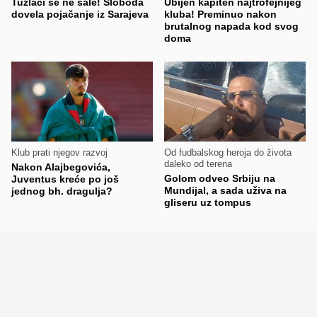
Tuzlaci se ne šale! Sloboda
Ubijen kapiten najtrofejnijeg
dovela pojačanje iz Sarajeva
kluba! Preminuo nakon
brutalnog napada kod svog
doma
Klub prati njegov razvoj
Od fudbalskog heroja do života
daleko od terena
Nakon Alajbegovića,
Golom odveo Srbiju na
Juventus kreće po još
Mundijal, a sada uživa na
jednog bh. dragulja?
gliseru uz tompus