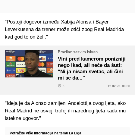
"Postoji dogovor između Xabija Alonsa i Bayer
Leverkusena da trener može otići zbog Real Madrida
kad god to on želi."
Brazilac sasvim iskren
Vini pred kamerom ponizniji
nego ikad, ali neće da šuti:
"Ni ja nisam svetac, ali čini
mi se da..."
5
12.02.25. 00:30
"Ideja je da Alonso zamijeni Ancelottija ovog ljeta, ako
Real Madrid ne osvoji trofej ili narednog ljeta kada mu
istekne ugovor."
Potražite više informacija na temu La Liga: