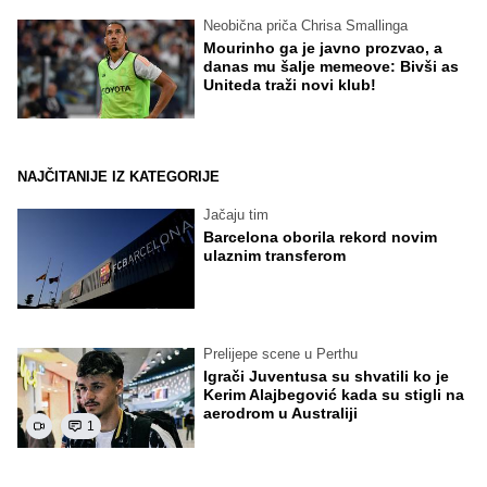
Neobična priča Chrisa Smallinga
Mourinho ga je javno prozvao, a
danas mu šalje memeove: Bivši as
Uniteda traži novi klub!
NAJČITANIJE IZ KATEGORIJE
Jačaju tim
Barcelona oborila rekord novim
ulaznim transferom
Prelijepe scene u Perthu
Igrači Juventusa su shvatili ko je
Kerim Alajbegović kada su stigli na
aerodrom u Australiji
1