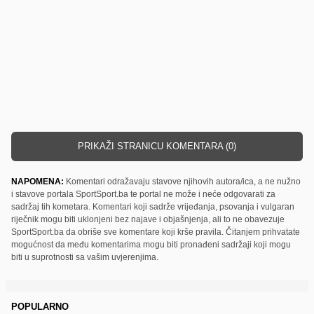
PRIKAŽI STRANICU KOMENTARA (0)
NAPOMENA:
Komentari odražavaju stavove njihovih autora/ica, a ne nužno
i stavove portala SportSport.ba te portal ne može i neće odgovarati za
sadržaj tih kometara. Komentari koji sadrže vrijeđanja, psovanja i vulgaran
riječnik mogu biti uklonjeni bez najave i objašnjenja, ali to ne obavezuje
SportSport.ba da obriše sve komentare koji krše pravila. Čitanjem prihvatate
mogućnost da među komentarima mogu biti pronađeni sadržaji koji mogu
biti u suprotnosti sa vašim uvjerenjima.
POPULARNO