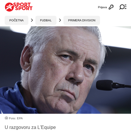
Prijava
Otvori profi
Ot
POČETNA
FUDBAL
PRIMERA DIVISION
Foto: EPA
U razgovoru za L'Equipe