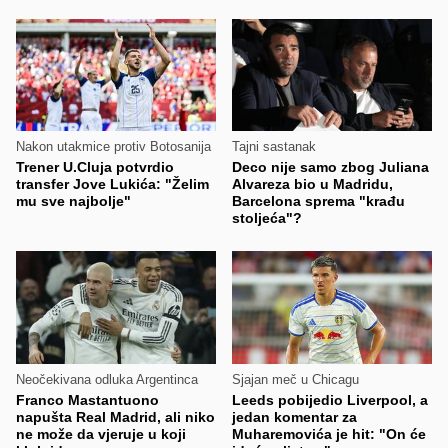
Nakon utakmice protiv Botosanija
Tajni sastanak
Trener U.Cluja potvrdio
Deco nije samo zbog Juliana
transfer Jove Lukića: "Želim
Alvareza bio u Madridu,
mu sve najbolje"
Barcelona sprema "krađu
stoljeća"?
Neočekivana odluka Argentinca
Sjajan meč u Chicagu
Franco Mastantuono
Leeds pobijedio Liverpool, a
napušta Real Madrid, ali niko
jedan komentar za
ne može da vjeruje u koji
Muharemovića je hit: "On će