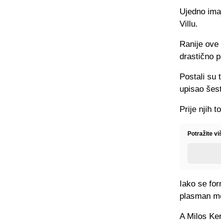
Ujedno ima
Villu.
Ranije ove 
drastično p
Postali su t
upisao šest
Prije njih 
Potražite v
Iako se for
plasman me
A Milos Ker