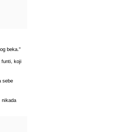
og beka."
unti, koji
a sebe
z nikada