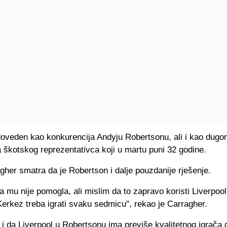
doveden kao konkurencija Andyju Robertsonu, ali i kao dugo
 škotskog reprezentativca koji u martu puni 32 godine.
gher smatra da je Robertson i dalje pouzdanije rješenje.
ja mu nije pomogla, ali mislim da to zapravo koristi Liverpool
erkez treba igrati svaku sedmicu", rekao je Carragher.
 i da Liverpool u Robertsonu ima previše kvalitetnog igrača 