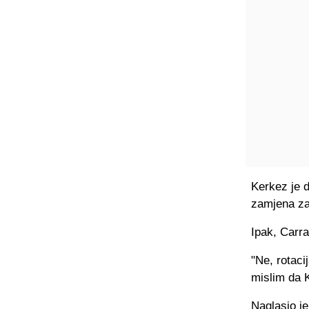
Kerkez je 
zamjena za
Ipak, Carra
"Ne, rotaci
mislim da K
Naglasio je