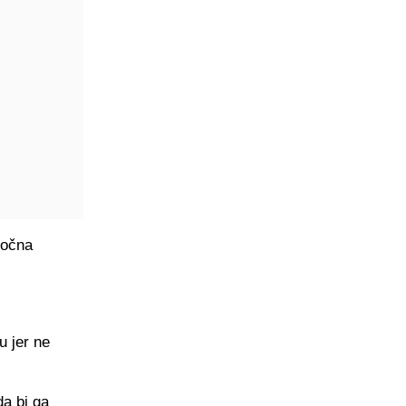
ročna
u jer ne
da bi ga