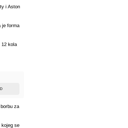
y i Aston
 je forma
h 12 kola
ED
 borbu za
d kojeg se