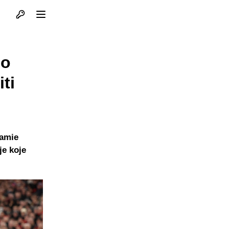
Otvori profil
Otvori meni
no
ti
Jamie
je koje