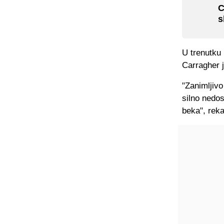
C
s
U trenutku 
Carragher j
"Zanimljivo
silno nedos
beka", reka