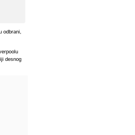
u odbrani,
iverpoolu
iji desnog