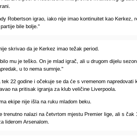
rani.
dy Robertson igrao, iako nije imao kontinuitet kao Kerkez, 
artije bile bolje."
ije skrivao da je Kerkez imao težak period.
bilo mu je teško. On je mlad igrač, ali u drugom dijelu sezo
apredak, u to nema sumnje."
 tek 22 godine i očekuje se da će s vremenom napredovati 
avao na pritisak igranja za klub veličine Liverpoola.
rma ekipe nije išla na ruku mladom beku.
e trenutno nalazi na četvrtom mjestu Premier lige, ali s čak
za liderom Arsenalom.