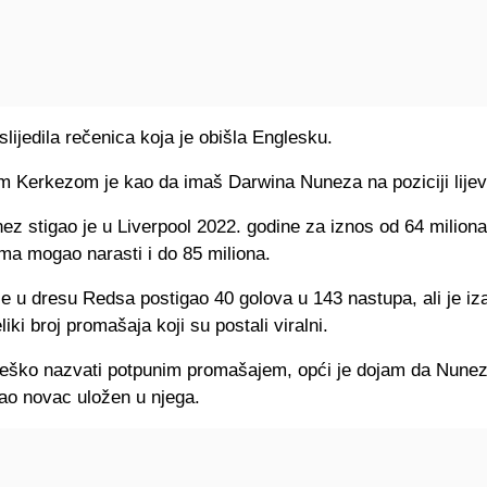
slijedila rečenica koja je obišla Englesku.
m Kerkezom je kao da imaš Darwina Nuneza na poziciji lijev
z stigao je u Liverpool 2022. godine za iznos od 64 miliona f
ma mogao narasti i do 85 miliona.
e u dresu Redsa postigao 40 golova u 143 nastupa, ali je iz
liki broj promašaja koji su postali viralni.
 teško nazvati potpunim promašajem, opći je dojam da Nune
dao novac uložen u njega.