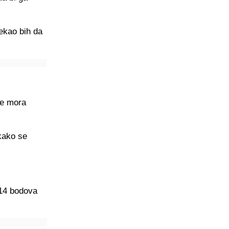
rekao bih da
ne mora
kako se
 14 bodova