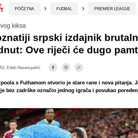
POČETNA
FUDBAL
PREMIER LEAGUE
vog kiksa
znatiji srpski izdajnik brutal
nut: Ove riječi će dugo pamti
:52,
Edah Hasanspahić
poola s Fulhamom otvorio je stare rane i nova pitanja. 
je bez zadrške označio jednog igrača i povukao poređen