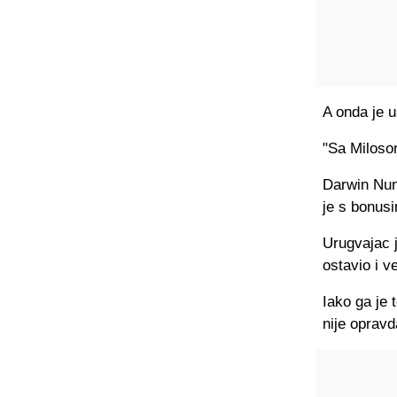
A onda je u
"Sa Miloso
Darwin Nune
je s bonusi
Urugvajac j
ostavio i ve
Iako ga je
nije oprav