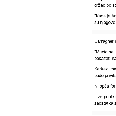
držao po st
"Kada je An
su njegove p
Carragher n
"Mučio se, 
pokazati n
Kerkez ima
bude privik
Ni opća fo
Liverpool s
zaostatka 