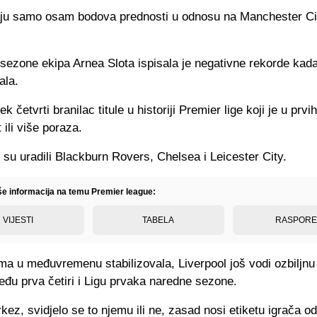
ju samo osam bodova prednosti u odnosu na Manchester Cit
sezone ekipa Arnea Slota ispisala je negativne rekorde kada
ala.
ek četvrti branilac titule u historiji Premier lige koji je u prvi
 ili više poraza.
to su uradili Blackburn Rovers, Chelsea i Leicester City.
iše informacija na temu Premier league:
VIJESTI
TABELA
RASPOR
ma u međuvremenu stabilizovala, Liverpool još vodi ozbiljnu
đu prva četiri i Ligu prvaka naredne sezone.
kez, svidjelo se to njemu ili ne, zasad nosi etiketu igrača o