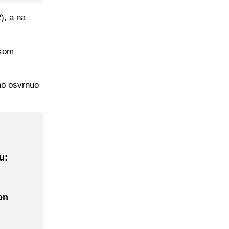
), a na
okom
no osvrnuo
u:
on