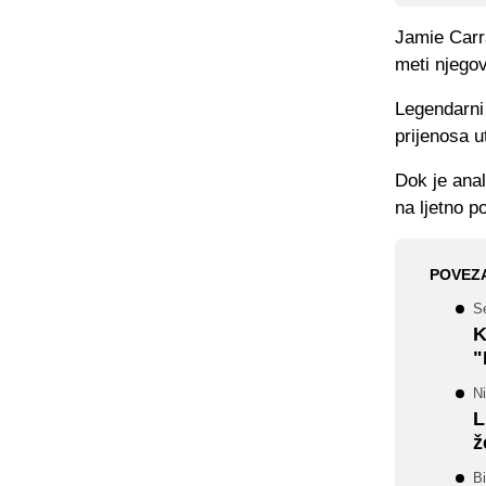
Jamie Carra
meti njego
Legendarni
prijenosa 
Dok je ana
na ljetno p
POVEZ
Se
K
"
Ni
L
ž
Bi