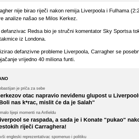
gher nije birao riječi nakon remija Liverpoola i Fulhama (2:2
ve analize našao se Milos Kerkez.
 defanzivac Redsa bio je stručni komentator Sky Sportsa t
utakmice iz Londona.
lizirao defanzivne probleme Liverpoola, Carragher se poseb
ojačanje vrijedno 40 miliona funti.
ANO
bastijan je priča za sebe
erkezov otac napravio neviđenu glupost u Liverpool
Boli nas k*rac, mislit će da je Salah"
malo lijepi momenti na Anfieldu
iverpool se raspada, a sada je i Konate "pukao" nak
estokih riječi Carraghera!
vši engleski reprezentativac spomenuo i politiku