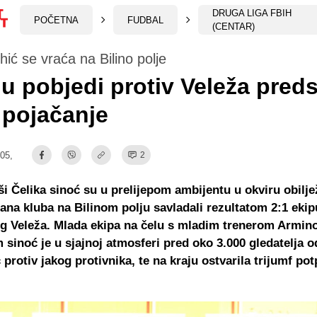
DRUGA LIGA FBIH
POČETNA
FUDBAL
(CENTAR)
ić se vraća na Bilino polje
 u pobjedi protiv Veleža pred
 pojačanje
:05,
2
 Čelika sinoć su u prelijepom ambijentu u okviru obilje
ana kluba na Bilinom polju savladali rezultatom 2:1 ekip
g Veleža. Mlada ekipa na čelu s mladim trenerom Armi
sinoć je u sjajnoj atmosferi pred oko 3.000 gledatelja o
 protiv jakog protivnika, te na kraju ostvarila trijumf po
.