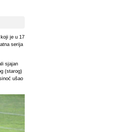
oji je u 17
atna serija
li sjajan
g (starog)
 sinoć ušao