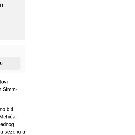
an
ED
Novi
an Simm-
no biti
 Mehića,
 jednog
dnu sezonu u