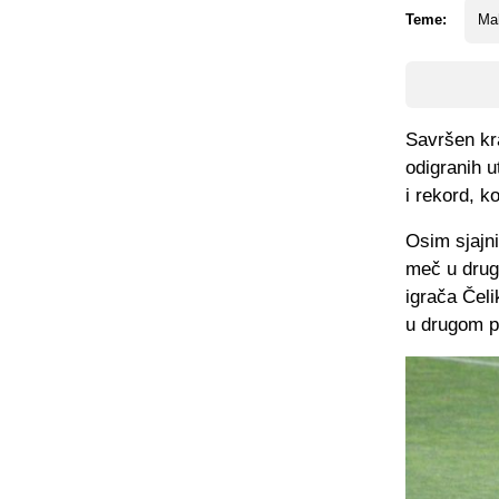
Teme:
Ma
Savršen kr
odigranih u
i rekord, k
Osim sjajni
meč u drug
igrača Čeli
u drugom p