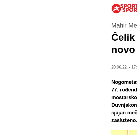
Mahir Meh
Čelik
novo
20.06.22. - 17
Nogometaši
77. rođend
mostarsko
Duvnjakom 
sjajan meč
zasluženo