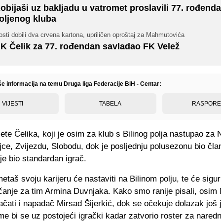
obijaši uz bakljadu u vatromet proslavili 77. rođend
oljenog kluba
sti dobili dva crvena kartona, upriličen oproštaj za Mahmutovića
K Čelik za 77. rođendan savladao FK Velež
še informacija na temu Druga liga Federacije BiH - Centar:
VIJESTI
TABELA
RASPOR
jete Čelika, koji je osim za klub s Bilinog polja nastupao za 
jce, Zvijezdu, Slobodu, dok je posljednju polusezonu bio čl
je bio standardan igrač.
taš svoju karijeru će nastaviti na Bilinom polju, te će sigur
čanje za tim Armina Duvnjaka. Kako smo ranije pisali, osim
ačati i napadač Mirsad Šijerkić, dok se očekuje dolazak još
me bi se uz postojeći igrački kadar zatvorio roster za nare