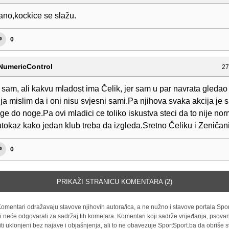
no,kockice se slažu.
0
NumericControl
27
 sam, ali kakvu mladost ima Čelik, jer sam u par navrata gledao
ja mislim da i oni nisu svjesni sami.Pa njihova svaka akcija je s
ge do noge.Pa ovi mladici ce toliko iskustva steci da to nije n
putokaz kako jedan klub treba da izgleda.Sretno Čeliku i Zeničan
0
PRIKAŽI STRANICU KOMENTARA (2)
omentari odražavaju stavove njihovih autora/ica, a ne nužno i stavove portala Spor
i neće odgovarati za sadržaj tih kometara. Komentari koji sadrže vrijeđanja, psovan
iti uklonjeni bez najave i objašnjenja, ali to ne obavezuje SportSport.ba da obriše