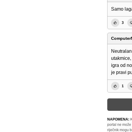
Samo laga
3
Computer
Neutralan
utakmice, 
igra od no
je pravi 
1
NAPOMENA:
K
portal ne može 
riječnik mogu b