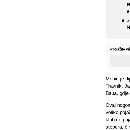
R
v
Go
N
Potražite vi
Mehić je di
Travnik, Ja
Baua, gdje 
Ovaj nogome
veliko poja
klub će poj
stopera, či