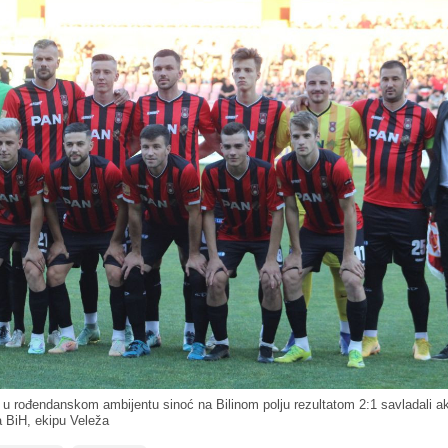
 u rođendanskom ambijentu sinoć na Bilinom polju rezultatom 2:1 savladali a
 BiH, ekipu Veleža