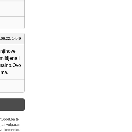
.06.22. 14:49
 njihove
mišljena i
ormalno.Ovo
ima.
tSport.ba te
ja i vulgaran
 sve komentare