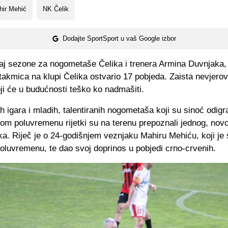
hir Mehić
NK Čelik
Dodajte SportSport u vaš Google izbor
aj sezone za nogometaše Čelika i trenera Armina Duvnjaka, k
takmica na klupi Čelika ostvario 17 pobjeda. Zaista nevjerov
oji će u budućnosti teško ko nadmašiti.
h igara i mladih, talentiranih nogometaša koji su sinoć odigra
om poluvremenu rijetki su na terenu prepoznali jednog, novo
ka. Riječ je o 24-godišnjem veznjaku Mahiru Mehiću, koji je
oluvremenu, te dao svoj doprinos u pobjedi crno-crvenih.