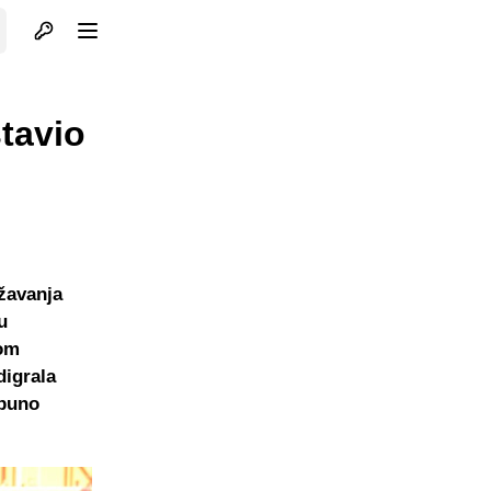
Otvori profil
Otvori meni
stavio
žavanja
u
nom
digrala
tpuno