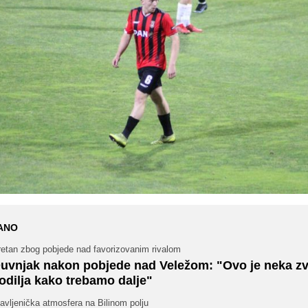
ANO
retan zbog pobjede nad favorizovanim rivalom
uvnjak nakon pobjede nad Veležom: "Ovo je neka zv
odilja kako trebamo dalje"
avljenička atmosfera na Bilinom polju