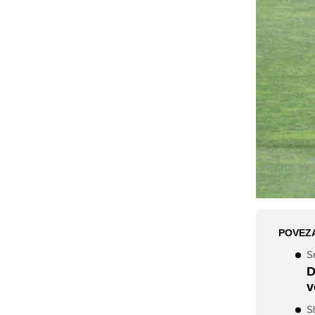
POVEZ
S
D
v
Sl