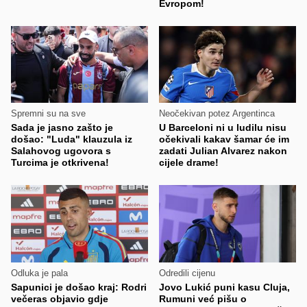
Evropom!
Spremni su na sve
Neočekivan potez Argentinca
Sada je jasno zašto je
U Barceloni ni u ludilu nisu
došao: "Luda" klauzula iz
očekivali kakav šamar će im
Salahovog ugovora s
zadati Julian Alvarez nakon
Turcima je otkrivena!
cijele drame!
Odluka je pala
Odredili cijenu
Sapunici je došao kraj: Rodri
Jovo Lukić puni kasu Cluja,
večeras objavio gdje
Rumuni već pišu o