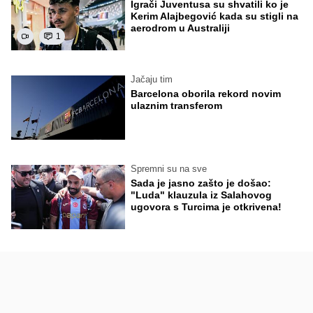
Igrači Juventusa su shvatili ko je
Kerim Alajbegović kada su stigli na
aerodrom u Australiji
1
Jačaju tim
Barcelona oborila rekord novim
ulaznim transferom
Spremni su na sve
Sada je jasno zašto je došao:
"Luda" klauzula iz Salahovog
ugovora s Turcima je otkrivena!