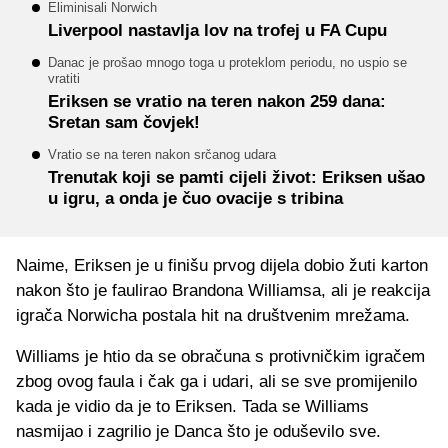
Eliminisali Norwich
Liverpool nastavlja lov na trofej u FA Cupu
Danac je prošao mnogo toga u proteklom periodu, no uspio se
vratiti
Eriksen se vratio na teren nakon 259 dana:
Sretan sam čovjek!
Vratio se na teren nakon srčanog udara
Trenutak koji se pamti cijeli život: Eriksen ušao
u igru, a onda je čuo ovacije s tribina
Naime, Eriksen je u finišu prvog dijela dobio žuti karton
nakon što je faulirao Brandona Williamsa, ali je reakcija
igrača Norwicha postala hit na društvenim mrežama.
Williams je htio da se obračuna s protivničkim igračem
zbog ovog faula i čak ga i udari, ali se sve promijenilo
kada je vidio da je to Eriksen. Tada se Williams
nasmijao i zagrilio je Danca što je oduševilo sve.