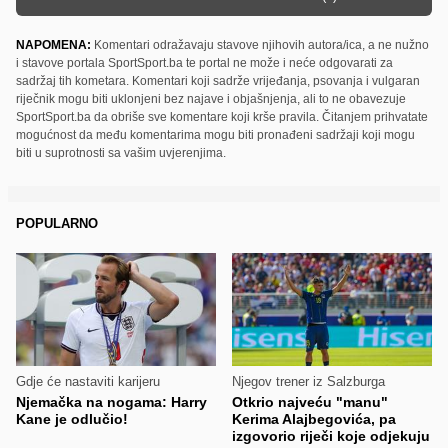
NAPOMENA:
Komentari odražavaju stavove njihovih autora/ica, a ne nužno
i stavove portala SportSport.ba te portal ne može i neće odgovarati za
sadržaj tih kometara. Komentari koji sadrže vrijeđanja, psovanja i vulgaran
riječnik mogu biti uklonjeni bez najave i objašnjenja, ali to ne obavezuje
SportSport.ba da obriše sve komentare koji krše pravila. Čitanjem prihvatate
mogućnost da među komentarima mogu biti pronađeni sadržaji koji mogu
biti u suprotnosti sa vašim uvjerenjima.
POPULARNO
Gdje će nastaviti karijeru
Njegov trener iz Salzburga
Njemačka na nogama: Harry
Otkrio najveću "manu"
Kane je odlučio!
Kerima Alajbegovića, pa
izgovorio riječi koje odjekuju