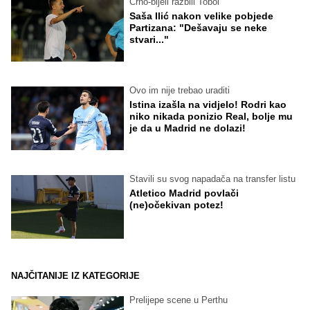
Crno-bijeli razbili Tobol
Saša Ilić nakon velike pobjede
Partizana: "Dešavaju se neke
stvari..."
Ovo im nije trebao uraditi
Istina izašla na vidjelo! Rodri kao
niko nikada ponizio Real, bolje mu
je da u Madrid ne dolazi!
Stavili su svog napadača na transfer listu
Atletico Madrid povlači
(ne)očekivan potez!
NAJČITANIJE IZ KATEGORIJE
Prelijepe scene u Perthu