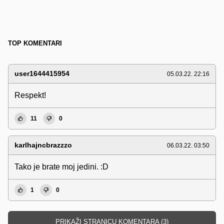
TOP KOMENTARI
user1644415954
05.03.22. 22:16
Respekt!
11
0
karlhajncbrazzzo
06.03.22. 03:50
Tako je brate moj jedini. :D
1
0
PRIKAŽI STRANICU KOMENTARA (3)