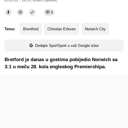
05.03.22. - 20:35,
Endin Čaušević
3
Teme:
Brentford
Christian Eriksen
Norwich City
Dodajte SportSport u vaš Google izbor
Bretford je danas u gostima pobijedio Norwich sa
3:1 u meču 28. kola engleskog Premiershipa.