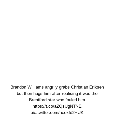
Brandon Williams angrily grabs Christian Eriksen
but then hugs him after realising it was the
Brentford star who fouled him
https://t.co/aZQsUgNTNE
pic.twitter.com/hcexfd2HUK