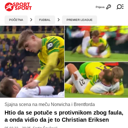
Prijava
Otvori profi
Ot
POČETNA
FUDBAL
PREMIER LEAGUE
Sjajna scena na meču Norwicha i Brentforda
Htio da se potuče s protivnikom zbog faula,
a onda vidio da je to Christian Eriksen