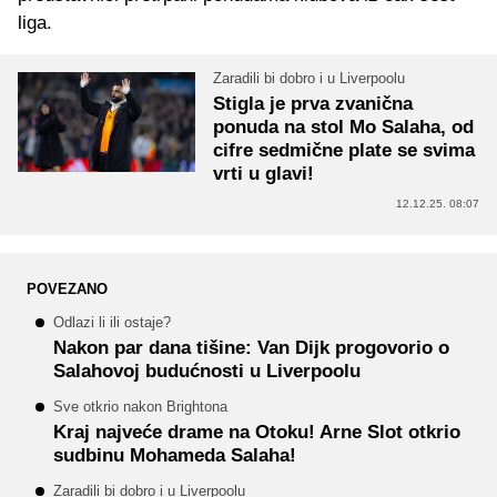
liga.
Zaradili bi dobro i u Liverpoolu
Stigla je prva zvanična
ponuda na stol Mo Salaha, od
cifre sedmične plate se svima
vrti u glavi!
12.12.25. 08:07
POVEZANO
Odlazi li ili ostaje?
Nakon par dana tišine: Van Dijk progovorio o
Salahovoj budućnosti u Liverpoolu
Sve otkrio nakon Brightona
Kraj najveće drame na Otoku! Arne Slot otkrio
sudbinu Mohameda Salaha!
Zaradili bi dobro i u Liverpoolu