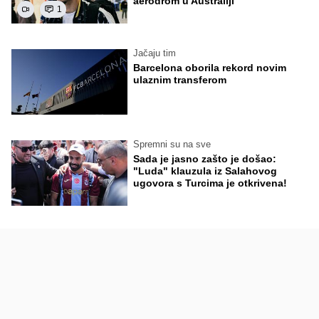
aerodrom u Australiji
1
Jačaju tim
Barcelona oborila rekord novim
ulaznim transferom
Spremni su na sve
Sada je jasno zašto je došao:
"Luda" klauzula iz Salahovog
ugovora s Turcima je otkrivena!