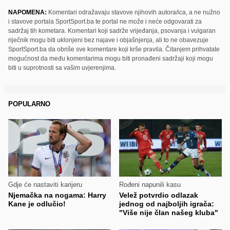
NAPOMENA:
Komentari odražavaju stavove njihovih autora/ica, a ne nužno
i stavove portala SportSport.ba te portal ne može i neće odgovarati za
sadržaj tih kometara. Komentari koji sadrže vrijeđanja, psovanja i vulgaran
riječnik mogu biti uklonjeni bez najave i objašnjenja, ali to ne obavezuje
SportSport.ba da obriše sve komentare koji krše pravila. Čitanjem prihvatate
mogućnost da među komentarima mogu biti pronađeni sadržaji koji mogu
biti u suprotnosti sa vašim uvjerenjima.
POPULARNO
Gdje će nastaviti karijeru
Rođeni napunili kasu
Njemačka na nogama: Harry
Velež potvrdio odlazak
Kane je odlučio!
jednog od najboljih igrača:
"Više nije član našeg kluba"