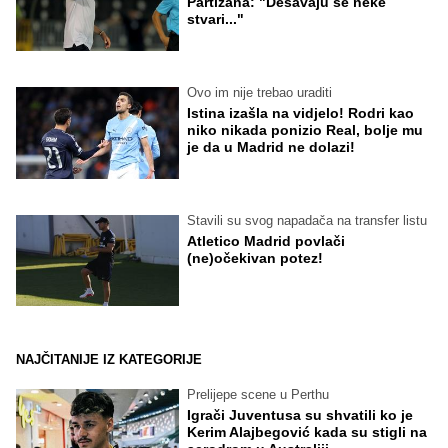
Partizana: "Dešavaju se neke
stvari..."
Ovo im nije trebao uraditi
Istina izašla na vidjelo! Rodri kao
niko nikada ponizio Real, bolje mu
je da u Madrid ne dolazi!
Stavili su svog napadača na transfer listu
Atletico Madrid povlači
(ne)očekivan potez!
NAJČITANIJE IZ KATEGORIJE
Prelijepe scene u Perthu
Igrači Juventusa su shvatili ko je
Kerim Alajbegović kada su stigli na