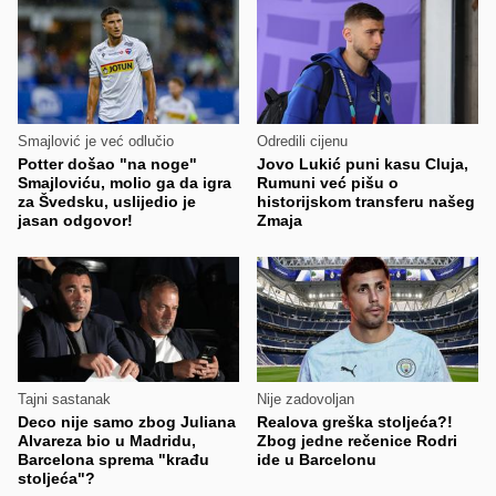
Smajlović je već odlučio
Odredili cijenu
Potter došao "na noge"
Jovo Lukić puni kasu Cluja,
Smajloviću, molio ga da igra
Rumuni već pišu o
za Švedsku, uslijedio je
historijskom transferu našeg
jasan odgovor!
Zmaja
Tajni sastanak
Nije zadovoljan
Deco nije samo zbog Juliana
Realova greška stoljeća?!
Alvareza bio u Madridu,
Zbog jedne rečenice Rodri
Barcelona sprema "krađu
ide u Barcelonu
stoljeća"?