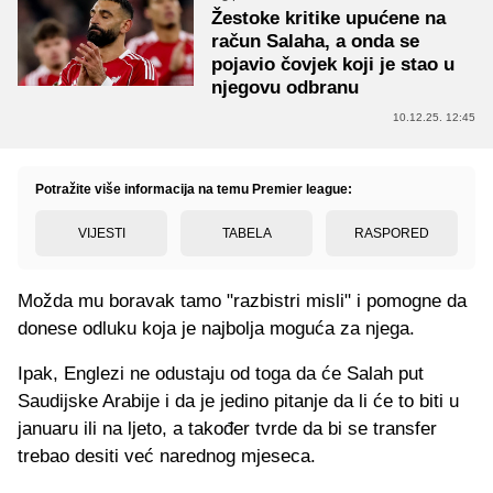
Žestoke kritike upućene na
račun Salaha, a onda se
pojavio čovjek koji je stao u
njegovu odbranu
10.12.25. 12:45
Potražite više informacija na temu Premier league:
VIJESTI
TABELA
RASPORED
Možda mu boravak tamo "razbistri misli" i pomogne da
donese odluku koja je najbolja moguća za njega.
Ipak, Englezi ne odustaju od toga da će Salah put
Saudijske Arabije i da je jedino pitanje da li će to biti u
januaru ili na ljeto, a također tvrde da bi se transfer
trebao desiti već narednog mjeseca.