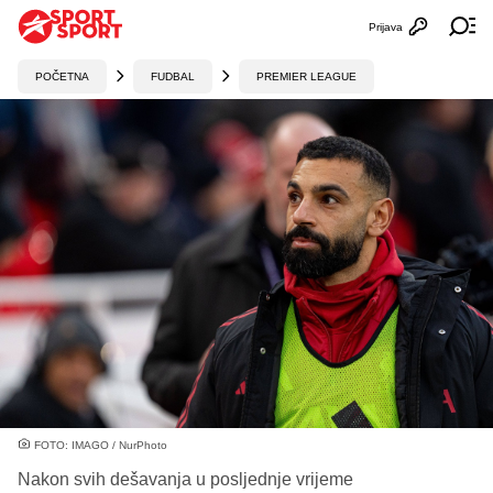
Prijava
Otvori profi
Ot
POČETNA
FUDBAL
PREMIER LEAGUE
FOTO: IMAGO / NurPhoto
Nakon svih dešavanja u posljednje vrijeme