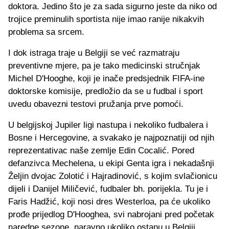
doktora. Jedino što je za sada sigurno jeste da niko od
trojice preminulih sportista nije imao ranije nikakvih
problema sa srcem.
I dok istraga traje u Belgiji se već razmatraju
preventivne mjere, pa je tako medicinski stručnjak
Michel D'Hooghe, koji je inače predsjednik FIFA-ine
doktorske komisije, predložio da se u fudbal i sport
uvedu obavezni testovi pružanja prve pomoći.
U belgijskoj Jupiler ligi nastupa i nekoliko fudbalera i
Bosne i Hercegovine, a svakako je najpoznatiji od njih
reprezentativac naše zemlje Edin Cocalić. Pored
defanzivca Mechelena, u ekipi Genta igra i nekadašnji
Željin dvojac Zolotić i Hajradinović, s kojim svlačionicu
dijeli i Danijel Miličević, fudbaler bh. porijekla. Tu je i
Faris Hadžić, koji nosi dres Westerloa, pa će ukoliko
prođe prijedlog D'Hooghea, svi nabrojani pred početak
naredne sezone, naravno ukoliko ostanu u Belgiji,