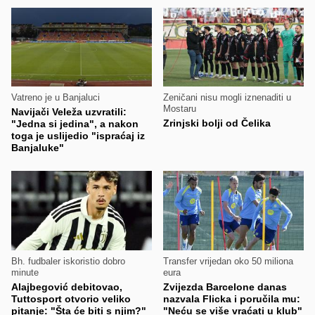
Vatreno je u Banjaluci
Zeničani nisu mogli iznenaditi u
Mostaru
Navijači Veleža uzvratili:
Zrinjski bolji od Čelika
"Jedna si jedina", a nakon
toga je uslijedio "ispraćaj iz
Banjaluke"
Bh. fudbaler iskoristio dobro
Transfer vrijedan oko 50 miliona
minute
eura
Alajbegović debitovao,
Zvijezda Barcelone danas
Tuttosport otvorio veliko
nazvala Flicka i poručila mu:
pitanje: "Šta će biti s njim?"
"Neću se više vraćati u klub"