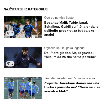
NAJČITANIJE IZ KATEGORIJE
Ovo se ne viđa često
Bosanac Malik Tubić junak
Schalkea: Gubili su 4:0, a onda je
uslijedio preokret za fudbalske
2
anale!
Oglasila se i klupska legenda
Del Piero gledao Alajbegovića:
"Mislim da za tim nema potrebe"
1
Transfer vrijedan oko 50 miliona eura
Zvijezda Barcelone danas nazvala
Flicka i poručila mu: "Neću se više
vraćati u klub"