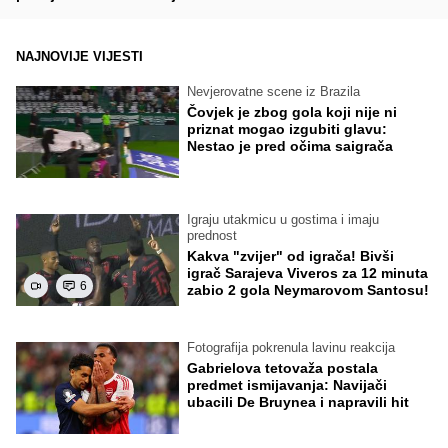
NAJNOVIJE VIJESTI
Nevjerovatne scene iz Brazila
Čovjek je zbog gola koji nije ni
priznat mogao izgubiti glavu:
Nestao je pred očima saigrača
Igraju utakmicu u gostima i imaju
prednost
Kakva "zvijer" od igrača! Bivši
igrač Sarajeva Viveros za 12 minuta
6
zabio 2 gola Neymarovom Santosu!
Fotografija pokrenula lavinu reakcija
Gabrielova tetovaža postala
predmet ismijavanja: Navijači
ubacili De Bruynea i napravili hit