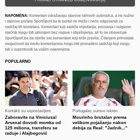
NAPOMENA:
Komentari odražavaju stavove njihovih autora/ica, a ne nužno
i stavove portala SportSport.ba te portal ne može i neće odgovarati za
sadržaj tih kometara. Komentari koji sadrže vrijeđanja, psovanja i vulgaran
riječnik mogu biti uklonjeni bez najave i objašnjenja, ali to ne obavezuje
SportSport.ba da obriše sve komentare koji krše pravila. Čitanjem prihvatate
mogućnost da među komentarima mogu biti pronađeni sadržaji koji mogu
biti u suprotnosti sa vašim uvjerenjima.
POPULARNO
Kontakti su uspostavljeni
Portugalac surovo iskren
Zaboravite na Viniciusa!
Mourinho brutalan prema
Arsenal dovodi momka od
velikom pojačanju nakon
125 miliona, transferu se
debija za Real: "Jadnik..."
raduje i Alajbegović