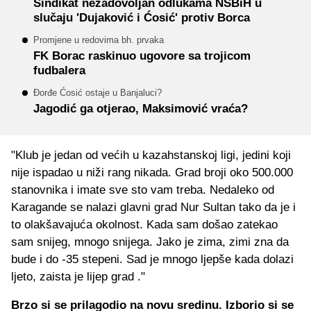
Sindikat nezadovoljan odlukama NSBiH u
slučaju 'Dujaković i Ćosić' protiv Borca
Promjene u redovima bh. prvaka
FK Borac raskinuo ugovore sa trojicom
fudbalera
Đorđe Ćosić ostaje u Banjaluci?
Jagodić ga otjerao, Maksimović vraća?
"Klub je jedan od većih u kazahstanskoj ligi, jedini koji
nije ispadao u niži rang nikada. Grad broji oko 500.000
stanovnika i imate sve sto vam treba. Nedaleko od
Karagande se nalazi glavni grad Nur Sultan tako da je i
to olakšavajuća okolnost. Kada sam došao zatekao
sam snijeg, mnogo snijega. Jako je zima, zimi zna da
bude i do -35 stepeni. Sad je mnogo ljepše kada dolazi
ljeto, zaista je lijep grad ."
Brzo si se prilagodio na novu sredinu. Izborio si se