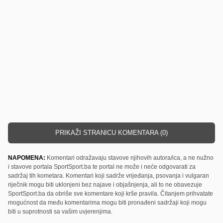
PRIKAŽI STRANICU KOMENTARA (0)
NAPOMENA:
Komentari odražavaju stavove njihovih autora/ica, a ne nužno
i stavove portala SportSport.ba te portal ne može i neće odgovarati za
sadržaj tih kometara. Komentari koji sadrže vrijeđanja, psovanja i vulgaran
riječnik mogu biti uklonjeni bez najave i objašnjenja, ali to ne obavezuje
SportSport.ba da obriše sve komentare koji krše pravila. Čitanjem prihvatate
mogućnost da među komentarima mogu biti pronađeni sadržaji koji mogu
biti u suprotnosti sa vašim uvjerenjima.