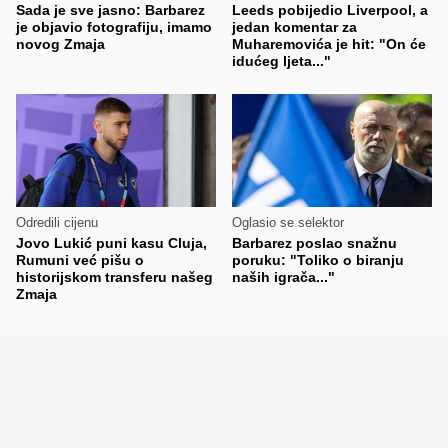
Sada je sve jasno: Barbarez
Leeds pobijedio Liverpool, a
je objavio fotografiju, imamo
jedan komentar za
novog Zmaja
Muharemovića je hit: "On će
idućeg ljeta..."
Odredili cijenu
Oglasio se selektor
Jovo Lukić puni kasu Cluja,
Barbarez poslao snažnu
Rumuni već pišu o
poruku: "Toliko o biranju
historijskom transferu našeg
naših igrača..."
Zmaja