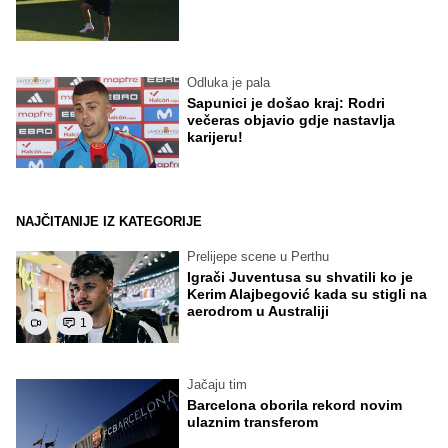
Odluka je pala
Sapunici je došao kraj: Rodri
večeras objavio gdje nastavlja
karijeru!
NAJČITANIJE IZ KATEGORIJE
Prelijepe scene u Perthu
Igrači Juventusa su shvatili ko je
Kerim Alajbegović kada su stigli na
aerodrom u Australiji
1
Jačaju tim
Barcelona oborila rekord novim
ulaznim transferom