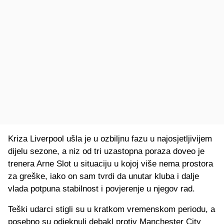
Kriza Liverpool ušla je u ozbiljnu fazu u najosjetljivijem
dijelu sezone, a niz od tri uzastopna poraza doveo je
trenera Arne Slot u situaciju u kojoj više nema prostora
za greške, iako on sam tvrdi da unutar kluba i dalje
vlada potpuna stabilnost i povjerenje u njegov rad.
Teški udarci stigli su u kratkom vremenskom periodu, a
posebno su odjeknuli debakl protiv Manchester City