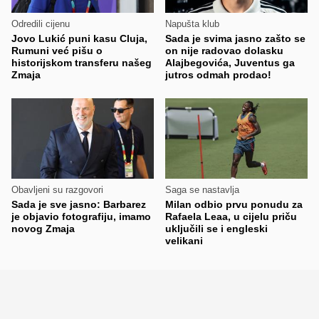
Odredili cijenu
Napušta klub
Jovo Lukić puni kasu Cluja,
Sada je svima jasno zašto se
Rumuni već pišu o
on nije radovao dolasku
historijskom transferu našeg
Alajbegovića, Juventus ga
Zmaja
jutros odmah prodao!
Obavljeni su razgovori
Saga se nastavlja
Sada je sve jasno: Barbarez
Milan odbio prvu ponudu za
je objavio fotografiju, imamo
Rafaela Leaa, u cijelu priču
novog Zmaja
uključili se i engleski
velikani