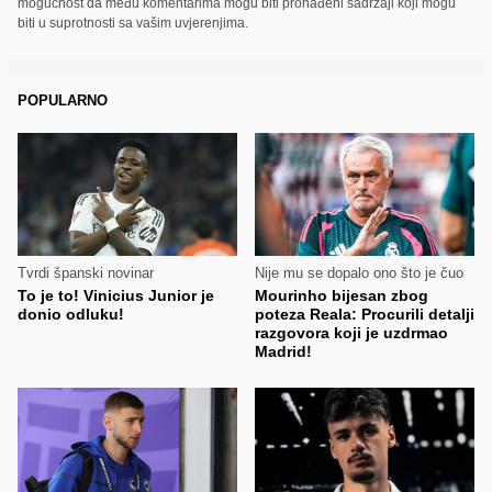
mogućnost da među komentarima mogu biti pronađeni sadržaji koji mogu
biti u suprotnosti sa vašim uvjerenjima.
POPULARNO
Tvrdi španski novinar
Nije mu se dopalo ono što je čuo
To je to! Vinicius Junior je
Mourinho bijesan zbog
donio odluku!
poteza Reala: Procurili detalji
razgovora koji je uzdrmao
Madrid!