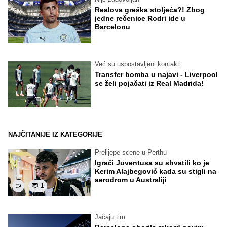
Realova greška stoljeća?! Zbog
jedne rečenice Rodri ide u
Barcelonu
Već su uspostavljeni kontakti
Transfer bomba u najavi - Liverpool
se želi pojačati iz Real Madrida!
NAJČITANIJE IZ KATEGORIJE
Prelijepe scene u Perthu
Igrači Juventusa su shvatili ko je
Kerim Alajbegović kada su stigli na
aerodrom u Australiji
1
Jačaju tim