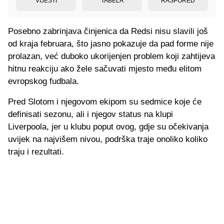
VIJESTI
TABELA
RASPORED
Posebno zabrinjava činjenica da Redsi nisu slavili još
od kraja februara, što jasno pokazuje da pad forme nije
prolazan, već duboko ukorijenjen problem koji zahtijeva
hitnu reakciju ako žele sačuvati mjesto među elitom
evropskog fudbala.
Pred Slotom i njegovom ekipom su sedmice koje će
definisati sezonu, ali i njegov status na klupi
Liverpoola, jer u klubu poput ovog, gdje su očekivanja
uvijek na najvišem nivou, podrška traje onoliko koliko
traju i rezultati.