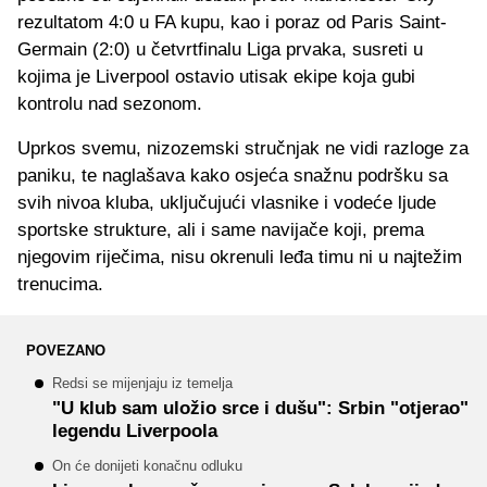
rezultatom 4:0 u FA kupu, kao i poraz od Paris Saint-
Germain (2:0) u četvrtfinalu Liga prvaka, susreti u
kojima je Liverpool ostavio utisak ekipe koja gubi
kontrolu nad sezonom.
Uprkos svemu, nizozemski stručnjak ne vidi razloge za
paniku, te naglašava kako osjeća snažnu podršku sa
svih nivoa kluba, uključujući vlasnike i vodeće ljude
sportske strukture, ali i same navijače koji, prema
njegovim riječima, nisu okrenuli leđa timu ni u najtežim
trenucima.
POVEZANO
Redsi se mijenjaju iz temelja
"U klub sam uložio srce i dušu": Srbin "otjerao"
legendu Liverpoola
On će donijeti konačnu odluku