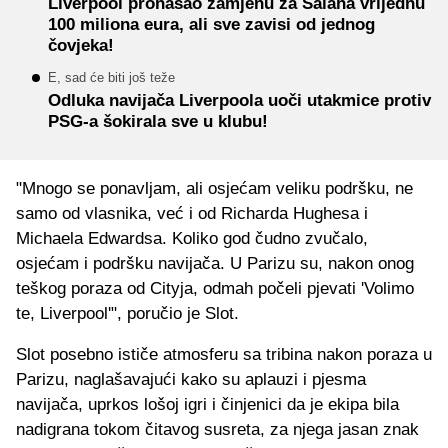
Liverpool pronašao zamjenu za Salaha vrijednu
100 miliona eura, ali sve zavisi od jednog
čovjeka!
E, sad će biti još teže
Odluka navijača Liverpoola uoči utakmice protiv
PSG-a šokirala sve u klubu!
"Mnogo se ponavljam, ali osjećam veliku podršku, ne
samo od vlasnika, već i od Richarda Hughesa i
Michaela Edwardsa. Koliko god čudno zvučalo,
osjećam i podršku navijača. U Parizu su, nakon onog
teškog poraza od Cityja, odmah počeli pjevati 'Volimo
te, Liverpool'", poručio je Slot.
Slot posebno ističe atmosferu sa tribina nakon poraza u
Parizu, naglašavajući kako su aplauzi i pjesma
navijača, uprkos lošoj igri i činjenici da je ekipa bila
nadigrana tokom čitavog susreta, za njega jasan znak