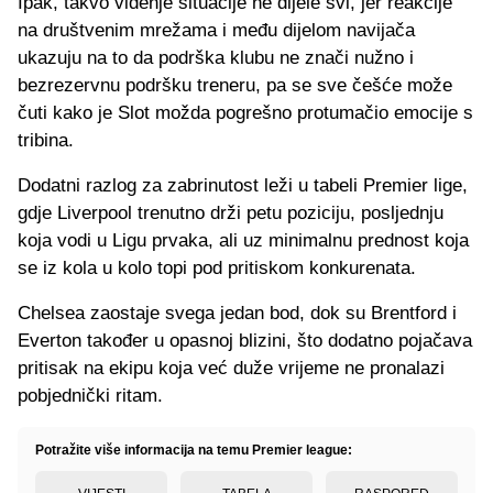
Ipak, takvo viđenje situacije ne dijele svi, jer reakcije
na društvenim mrežama i među dijelom navijača
ukazuju na to da podrška klubu ne znači nužno i
bezrezervnu podršku treneru, pa se sve češće može
čuti kako je Slot možda pogrešno protumačio emocije s
tribina.
Dodatni razlog za zabrinutost leži u tabeli Premier lige,
gdje Liverpool trenutno drži petu poziciju, posljednju
koja vodi u Ligu prvaka, ali uz minimalnu prednost koja
se iz kola u kolo topi pod pritiskom konkurenata.
Chelsea zaostaje svega jedan bod, dok su Brentford i
Everton također u opasnoj blizini, što dodatno pojačava
pritisak na ekipu koja već duže vrijeme ne pronalazi
pobjednički ritam.
Potražite više informacija na temu Premier league: