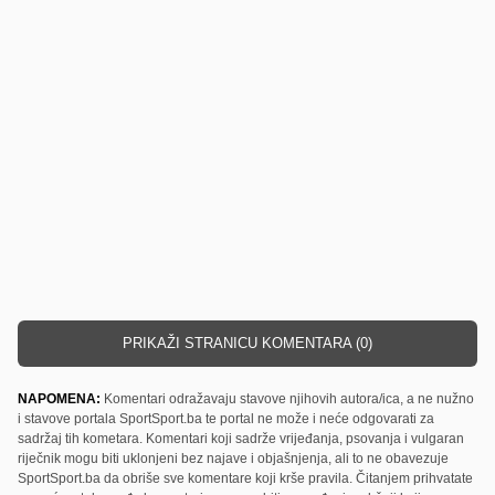
PRIKAŽI STRANICU KOMENTARA (0)
NAPOMENA:
Komentari odražavaju stavove njihovih autora/ica, a ne nužno
i stavove portala SportSport.ba te portal ne može i neće odgovarati za
sadržaj tih kometara. Komentari koji sadrže vrijeđanja, psovanja i vulgaran
riječnik mogu biti uklonjeni bez najave i objašnjenja, ali to ne obavezuje
SportSport.ba da obriše sve komentare koji krše pravila. Čitanjem prihvatate