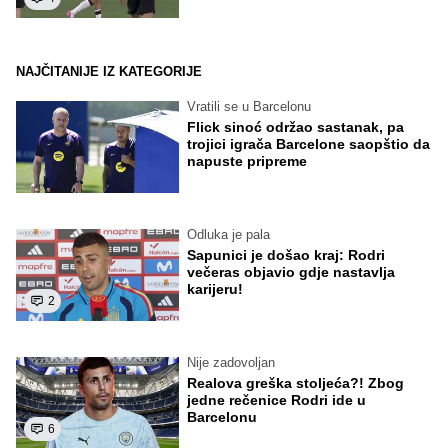
NAJČITANIJE IZ KATEGORIJE
Vratili se u Barcelonu
Flick sinoć održao sastanak, pa
trojici igrača Barcelone saopštio da
napuste pripreme
Odluka je pala
Sapunici je došao kraj: Rodri
večeras objavio gdje nastavlja
karijeru!
2
Nije zadovoljan
Realova greška stoljeća?! Zbog
jedne rečenice Rodri ide u
Barcelonu
6