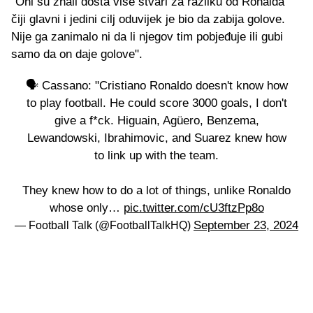
"Oni su znali dosta više stvari za razliku od Ronalda
čiji glavni i jedini cilj oduvijek je bio da zabija golove.
Nije ga zanimalo ni da li njegov tim pobjeđuje ili gubi
samo da on daje golove".
🗣️ Cassano: "Cristiano Ronaldo doesn't know how
to play football. He could score 3000 goals, I don't
give a f*ck. Higuain, Agüero, Benzema,
Lewandowski, Ibrahimovic, and Suarez knew how
to link up with the team.
They knew how to do a lot of things, unlike Ronaldo
whose only…
pic.twitter.com/cU3ftzPp8o
September 23, 2024
— Football Talk (@FootballTalkHQ)