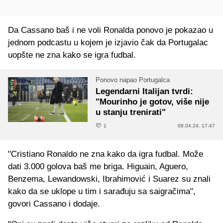
Da Cassano baš i ne voli Ronalda ponovo je pokazao u
jednom podcastu u kojem je izjavio čak da Portugalac
uopšte ne zna kako se igra fudbal.
Ponovo napao Portugalca
Legendarni Italijan tvrdi:
"Mourinho je gotov, više nije
u stanju trenirati"
1
08.04.24. 17:47
"Cristiano Ronaldo ne zna kako da igra fudbal. Može
dati 3.000 golova baš me briga. Higuain, Aguero,
Benzema, Lewandowski, Ibrahimović i Suarez su znali
kako da se uklope u tim i sarađuju sa saigračima",
govori Cassano i dodaje.