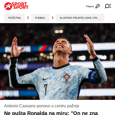
Prijava
Otvori profi
Ot
POČETNA
FUDBAL
KLUPSKE PRIJATELJSKE UTAKMICE
Antonio Cassano ponovo u centru pažnje
Ne pušta Ronalda na miru: "On ne zna