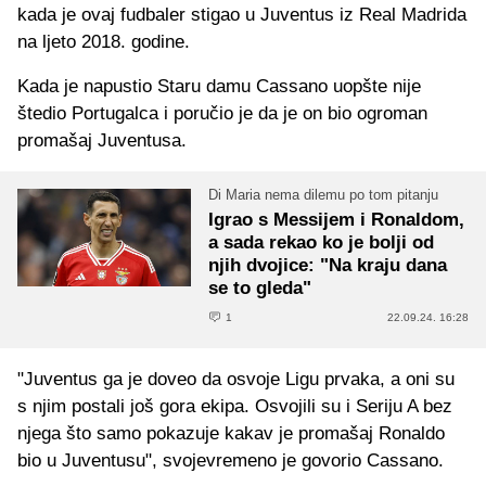
kada je ovaj fudbaler stigao u Juventus iz Real Madrida
na ljeto 2018. godine.
Kada je napustio Staru damu Cassano uopšte nije
štedio Portugalca i poručio je da je on bio ogroman
promašaj Juventusa.
Di Maria nema dilemu po tom pitanju
Igrao s Messijem i Ronaldom,
a sada rekao ko je bolji od
njih dvojice: "Na kraju dana
se to gleda"
1
22.09.24. 16:28
"Juventus ga je doveo da osvoje Ligu prvaka, a oni su
s njim postali još gora ekipa. Osvojili su i Seriju A bez
njega što samo pokazuje kakav je promašaj Ronaldo
bio u Juventusu", svojevremeno je govorio Cassano.