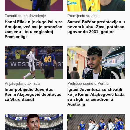
Favoriti su za dovođenje
Promijenio sredinu
Hansi Flick nije dugo žalio za
Samed Baždar predstavljen u
Araujom, već mu je pronašao
novom klubu: Zmaj potpisao
zamjenu i to u engleskoj
ugovor do 2031. godine
Premier ligi
Prijateljska utakmica
Prelijepe scene u Perthu
Inter pobijedio Juventus,
Igrači Juventusa su shvatili
Kerim Alajbegović debitovao
ko je Kerim Alajbegović kada
za Staru damu!
su stigli na aerodrom u
Australiji