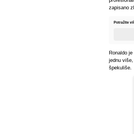
profesional
zapisano zl
Potražite v
Ronaldo je 
jednu više
špekuliše.