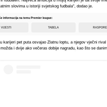
ni fudbaleri. Najveća ambicija u mojoj karijeri je da svoje i
atnim slovima u istoriji svjetskog fudbala", dodao je.
iše informacija na temu Premier league:
VIJESTI
TABELA
RASPOR
u karijeri pet puta osvajao Zlatnu loptu, a njegov vječni riva
, možda i dvije ako večeras dobije nagradu, kao što se dani