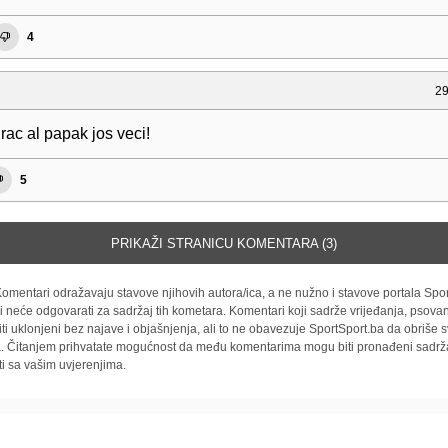
4
29
rac al papak jos veci!
5
PRIKAŽI STRANICU KOMENTARA (3)
omentari odražavaju stavove njihovih autora/ica, a ne nužno i stavove portala Spor
i neće odgovarati za sadržaj tih kometara. Komentari koji sadrže vrijeđanja, psovan
iti uklonjeni bez najave i objašnjenja, ali to ne obavezuje SportSport.ba da obriše
la. Čitanjem prihvatate mogućnost da među komentarima mogu biti pronađeni sadrža
ti sa vašim uvjerenjima.