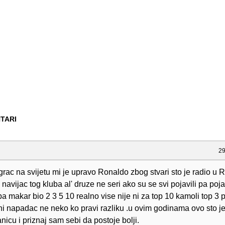
TARI
29
grac na svijetu mi je upravo Ronaldo zbog stvari sto je radio u R
 navijac tog kluba al' druze ne seri ako su se svi pojavili pa poja
i pa makar bio 2 3 5 10 realno vise nije ni za top 10 kamoli top 3 
ni napadac ne neko ko pravi razliku .u ovim godinama ovo sto je
anicu i priznaj sam sebi da postoje bolji.