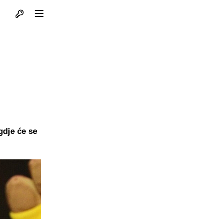
Otvori profil
Otvori meni
:
gdje će se