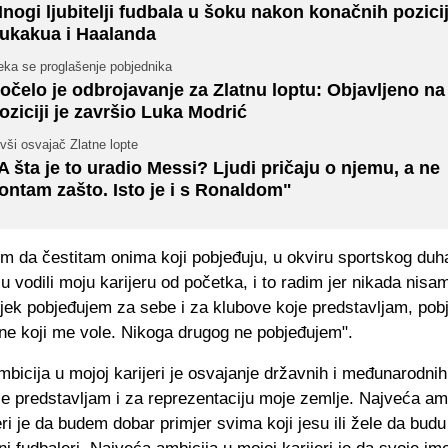
nogi ljubitelji fudbala u šoku nakon konačnih pozici
ukakua i Haalanda
eka se proglašenje pobjednika
očelo je odbrojavanje za Zlatnu loptu: Objavljeno na
oziciji je završio Luka Modrić
vši osvajač Zlatne lopte
A šta je to uradio Messi? Ljudi pričaju o njemu, a ne
ontam zašto. Isto je i s Ronaldom"
im da čestitam onima koji pobjeđuju, u okviru sportskog duha 
su vodili moju karijeru od početka, i to radim jer nikada nisam
ijek pobjeđujem za sebe i za klubove koje predstavljam, po
one koji me vole. Nikoga drugog ne pobjeđujem".
bicija u mojoj karijeri je osvajanje državnih i međunarodnih 
e predstavljam i za reprezentaciju moje zemlje. Najveća amb
eri je da budem dobar primjer svima koji jesu ili žele da budu