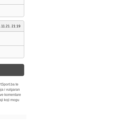
.11.21. 21:19
tSport.ba te
ja i vulgaran
 sve komentare
ji koji mogu