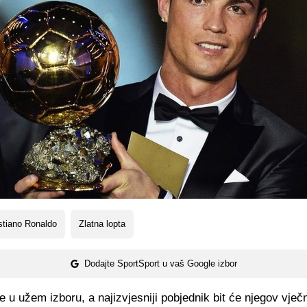
stiano Ronaldo
Zlatna lopta
Dodajte SportSport u vaš Google izbor
e u užem izboru, a najizvjesniji pobjednik bit će njegov vječn