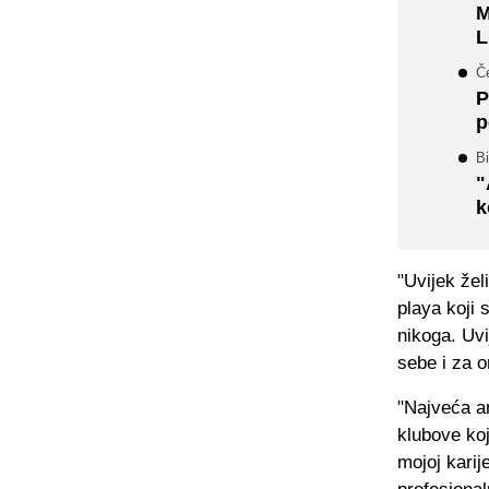
M
L
Č
P
p
Bi
"
k
"Uvijek žel
playa koji 
nikoga. Uv
sebe i za 
"Najveća am
klubove koj
mojoj karij