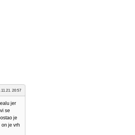
.11.21. 20:57
ealu jer
vi se
postao je
 on je vrh