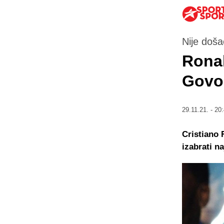
Nije doša
Ronal
Govor
29.11.21. - 20
Cristiano 
izabrati n