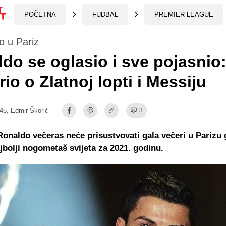
POČETNA
FUDBAL
PREMIER LEAGUE
o u Pariz
do se oglasio i sve pojasnio
io o Zlatnoj lopti i Messiju
:45,
Edmir Škorić
3
Ronaldo večeras neće prisustvovati gala večeri u Parizu 
ajbolji nogometaš svijeta za 2021. godinu.