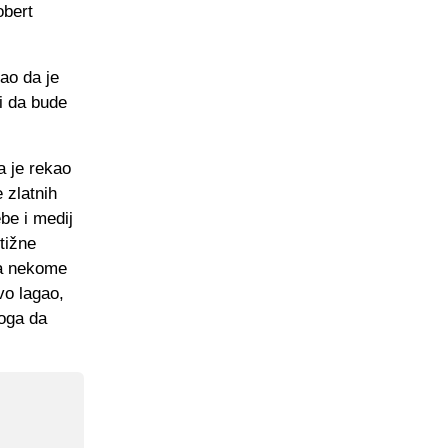
obert
ao da je
 i da bude
a je rekao
 zlatnih
be i medij
tižne
ma nekome
vo lagao,
oga da