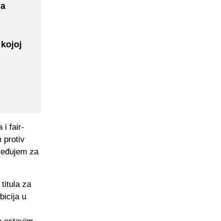
ja
 kojoj
i fair-
 protiv
bjeđujem za
titula za
icija u