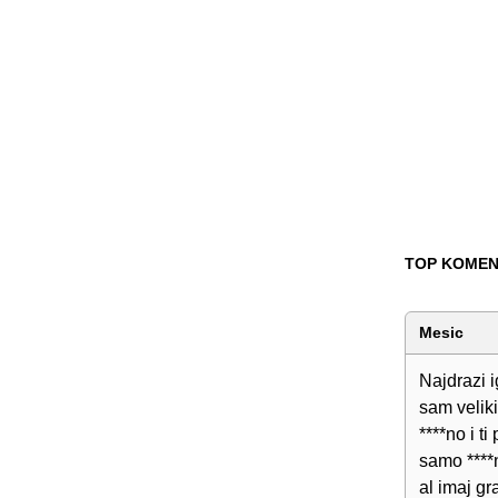
TOP KOMEN
Mesic
Najdrazi i
sam veliki
****no i t
samo ****
al imaj gr