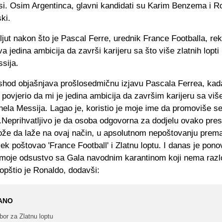
si. Osim Argentinca, glavni kandidati su Karim Benzema i R
ki.
ljut nakon što je Pascal Ferre, urednik France Footballa, rek
a jedina ambicija da završi karijeru sa što više zlatnih lopti
ssija.
ishod objašnjava prošlosedmičnu izjavu Pascala Ferrea, kad
ovjerio da mi je jedina ambicija da završim karijeru sa više
onela Messija. Lagao je, koristio je moje ime da promoviše se
i.Neprihvatljivo je da osoba odgovorna za dodjelu ovako pres
že da laže na ovaj način, u apsolutnom nepoštovanju pre
jek poštovao 'France Football' i Zlatnu loptu. I danas je pono
 moje odsustvo sa Gala navodnim karantinom koji nema razl
aopštio je Ronaldo, dodavši:
ANO
bor za Zlatnu loptu