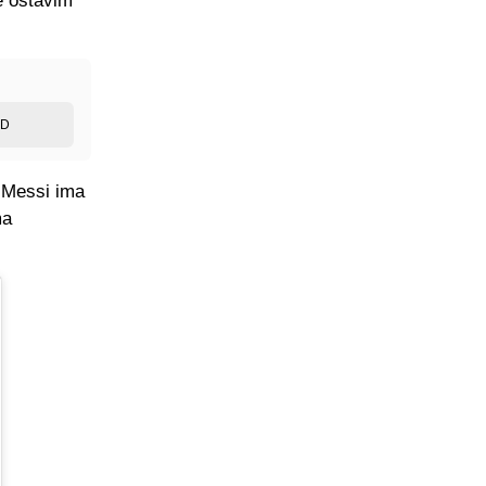
me ostavim
ED
l Messi ima
ma