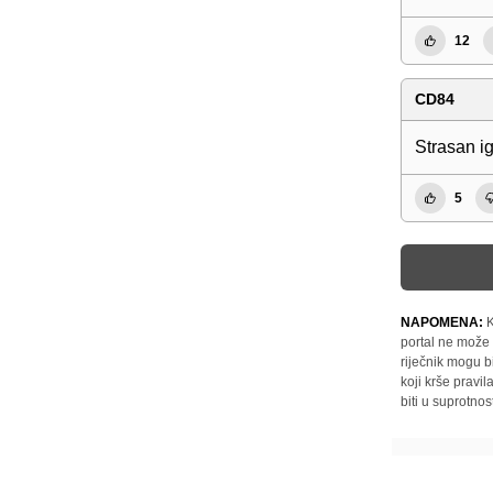
12
CD84
Strasan ig
5
NAPOMENA:
K
portal ne može 
riječnik mogu b
koji krše pravi
biti u suprotnos