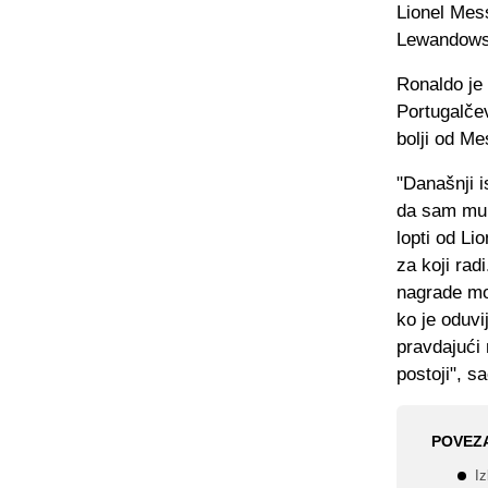
Lionel Mes
Lewandows
Ronaldo je 
Portugalčev
bolji od Me
"Današnji 
da sam mu p
lopti od Li
za koji rad
nagrade mo
ko je oduvi
pravdajući
postoji", s
POVEZ
Iz