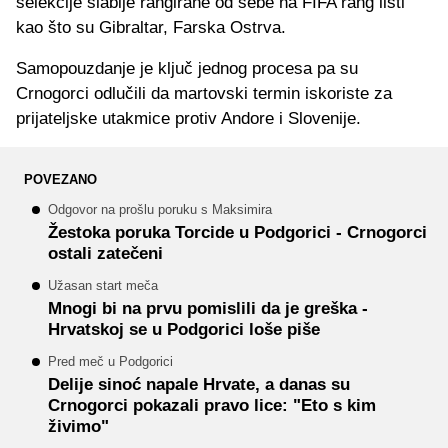
selekcije slabije rangirane od sebe na FIFA rang listi
kao što su Gibraltar, Farska Ostrva.
Samopouzdanje je ključ jednog procesa pa su
Crnogorci odlučili da martovski termin iskoriste za
prijateljske utakmice protiv Andore i Slovenije.
POVEZANO
Odgovor na prošlu poruku s Maksimira
Žestoka poruka Torcide u Podgorici - Crnogorci
ostali zatečeni
Užasan start meča
Mnogi bi na prvu pomislili da je greška -
Hrvatskoj se u Podgorici loše piše
Pred meč u Podgorici
Delije sinoć napale Hrvate, a danas su
Crnogorci pokazali pravo lice: "Eto s kim
živimo"