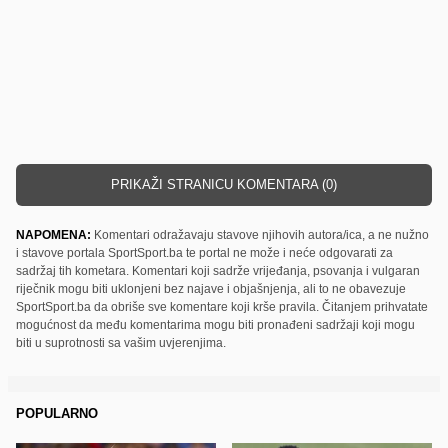
PRIKAŽI STRANICU KOMENTARA (0)
NAPOMENA:
Komentari odražavaju stavove njihovih autora/ica, a ne nužno
i stavove portala SportSport.ba te portal ne može i neće odgovarati za
sadržaj tih kometara. Komentari koji sadrže vrijeđanja, psovanja i vulgaran
riječnik mogu biti uklonjeni bez najave i objašnjenja, ali to ne obavezuje
SportSport.ba da obriše sve komentare koji krše pravila. Čitanjem prihvatate
mogućnost da među komentarima mogu biti pronađeni sadržaji koji mogu
biti u suprotnosti sa vašim uvjerenjima.
POPULARNO