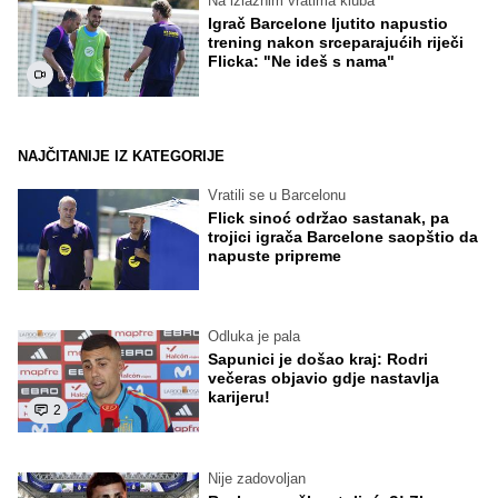
Na izlaznim vratima kluba
Igrač Barcelone ljutito napustio
trening nakon srceparajućih riječi
Flicka: "Ne ideš s nama"
NAJČITANIJE IZ KATEGORIJE
Vratili se u Barcelonu
Flick sinoć održao sastanak, pa
trojici igrača Barcelone saopštio da
napuste pripreme
Odluka je pala
Sapunici je došao kraj: Rodri
večeras objavio gdje nastavlja
karijeru!
2
Nije zadovoljan