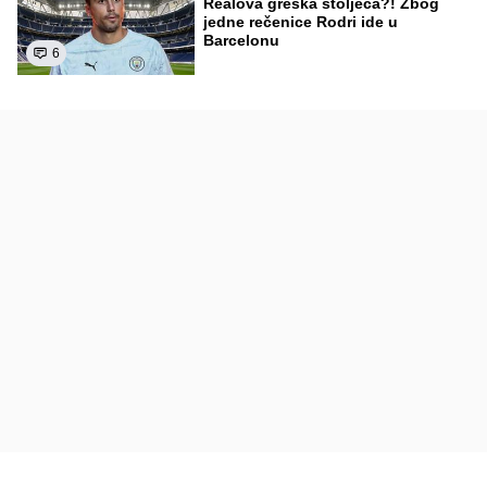
Realova greška stoljeća?! Zbog
jedne rečenice Rodri ide u
Barcelonu
6