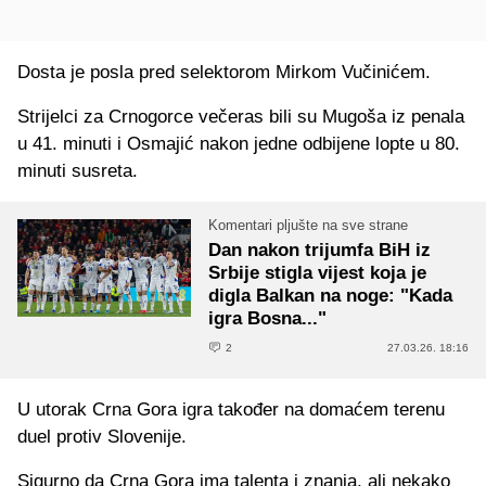
Dosta je posla pred selektorom Mirkom Vučinićem.
Strijelci za Crnogorce večeras bili su Mugoša iz penala
u 41. minuti i Osmajić nakon jedne odbijene lopte u 80.
minuti susreta.
Komentari pljušte na sve strane
Dan nakon trijumfa BiH iz
Srbije stigla vijest koja je
digla Balkan na noge: "Kada
igra Bosna..."
2
27.03.26. 18:16
U utorak Crna Gora igra također na domaćem terenu
duel protiv Slovenije.
Sigurno da Crna Gora ima talenta i znanja, ali nekako