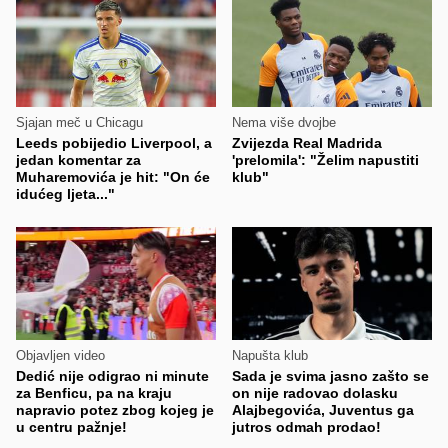
Sjajan meč u Chicagu
Nema više dvojbe
Leeds pobijedio Liverpool, a
Zvijezda Real Madrida
jedan komentar za
'prelomila': "Želim napustiti
Muharemovića je hit: "On će
klub"
idućeg ljeta..."
Objavljen video
Napušta klub
Dedić nije odigrao ni minute
Sada je svima jasno zašto se
za Benficu, pa na kraju
on nije radovao dolasku
napravio potez zbog kojeg je
Alajbegovića, Juventus ga
u centru pažnje!
jutros odmah prodao!