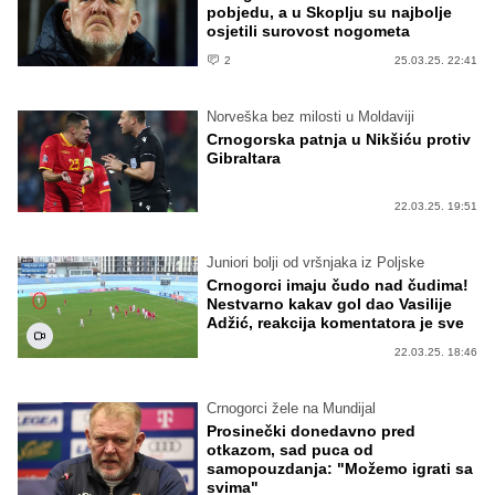
pobjedu, a u Skoplju su najbolje
osjetili surovost nogometa
2
25.03.25. 22:41
Norveška bez milosti u Moldaviji
Crnogorska patnja u Nikšiću protiv
Gibraltara
22.03.25. 19:51
Juniori bolji od vršnjaka iz Poljske
Crnogorci imaju čudo nad čudima!
Nestvarno kakav gol dao Vasilije
Adžić, reakcija komentatora je sve
22.03.25. 18:46
Crnogorci žele na Mundijal
Prosinečki donedavno pred
otkazom, sad puca od
samopouzdanja: "Možemo igrati sa
svima"