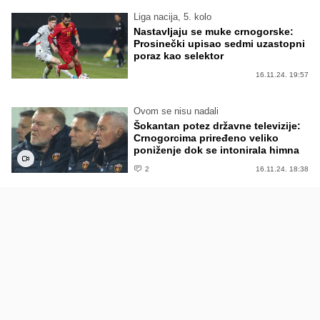
Liga nacija, 5. kolo
Nastavljaju se muke crnogorske:
Prosinečki upisao sedmi uzastopni
poraz kao selektor
16.11.24. 19:57
Ovom se nisu nadali
Šokantan potez državne televizije:
Crnogorcima priređeno veliko
poniženje dok se intonirala himna
2
16.11.24. 18:38