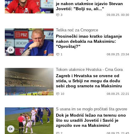
je nakon utakmice izjavio Stevan
Jovetić: "Bolji su, ali..."
3
09.09.25. 00:30
Teška noć za Crnogorce
Prosinečki imao kratko izlaganje
nakon debakla na Maksimiru:
"Oproštaj?"
1
08.09.25. 23:34
Tokom utakmice Hrvatska - Crna Gora
Zagreb i Hrvatska se crvene od
stida, u Srbiji ne mogu da dođu
sebi zbog sramote na Maksimiru
10
08.09.25. 22:21
S usana im se moglo pročitati šta govore
Dok je Modrić ležao na terenu ono
što su uradili Jovetić i Savić je
zgrozilo sve na Maksimiru!
2
08.09.25. 21:45