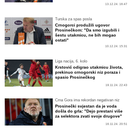
13.12.24. 16:47
Turska za spas posla
Crnogorci produžili ugovor
Prosinečkom: "Da smo izgubili i
šestu utakmicu, ne bih mogao
ostati"
10.12.24. 15:31
Liga nacija, 6. kolo
Krstović odigrao utakmicu života,
prekinuo crnogorski niz poraza i
spasio Prosinečkog
19.11.24. 22:43
Crna Gora ima rekordan negativan niz
Prosinečki svjestan da je voda
došla do grla: "Dejo prestani više
za selektora zvati svoje drugove"
16.11.24. 20:51