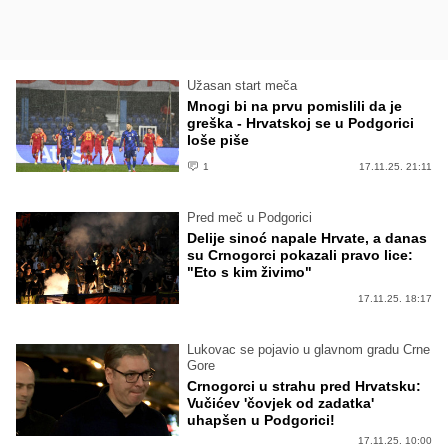
Užasan start meča
Mnogi bi na prvu pomislili da je
greška - Hrvatskoj se u Podgorici
loše piše
1
17.11.25. 21:11
Pred meč u Podgorici
Delije sinoć napale Hrvate, a danas
su Crnogorci pokazali pravo lice:
"Eto s kim živimo"
17.11.25. 18:17
Lukovac se pojavio u glavnom gradu Crne
Gore
Crnogorci u strahu pred Hrvatsku:
Vučićev 'čovjek od zadatka'
uhapšen u Podgorici!
17.11.25. 10:00