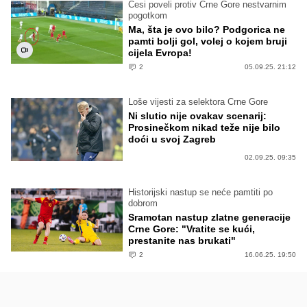
Česi poveli protiv Crne Gore nestvarnim
pogotkom
Ma, šta je ovo bilo? Podgorica ne
pamti bolji gol, volej o kojem bruji
cijela Evropa!
2
05.09.25. 21:12
Loše vijesti za selektora Crne Gore
Ni slutio nije ovakav scenarij:
Prosinečkom nikad teže nije bilo
doći u svoj Zagreb
02.09.25. 09:35
Historijski nastup se neće pamtiti po
dobrom
Sramotan nastup zlatne generacije
Crne Gore: "Vratite se kući,
prestanite nas brukati"
2
16.06.25. 19:50