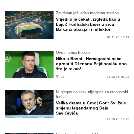
Završean još jedan moderan stadion
Vrijedilo je čekati, izgleda kao u
bajci: Fudbalski biser u srcu
Balkana obasjali i reflektori
01.11.25. 17:19
Ovo mu nije trebalo
Niko u Bosni i Hercegovini neće
oprostiti Dženanu Pejčinoviću ono
što je rekao!
28
26.10.25. 00:02
Ni njegov dolazak nije spas za crnogorski
fudbal
Velika drama u Crnoj Gori: Svi žele
smjenu legendarnog Deje
Savićevića
17.10.25. 17:25