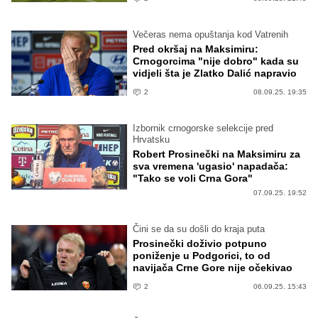
Večeras nema opuštanja kod Vatrenih
Pred okršaj na Maksimiru:
Crnogorcima "nije dobro" kada su
vidjeli šta je Zlatko Dalić napravio
2
08.09.25. 19:35
Izbornik crnogorske selekcije pred
Hrvatsku
Robert Prosinečki na Maksimiru za
sva vremena 'ugasio' napadača:
"Tako se voli Crna Gora"
07.09.25. 19:52
Čini se da su došli do kraja puta
Prosinečki doživio potpuno
poniženje u Podgorici, to od
navijača Crne Gore nije očekivao
2
06.09.25. 15:43