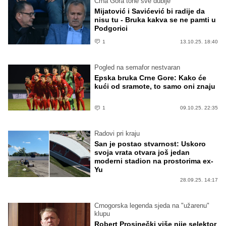
Crna Gora tone sve dublje
Mijatović i Savićević bi radije da
nisu tu - Bruka kakva se ne pamti u
Podgorici
1
13.10.25. 18:40
Pogled na semafor nestvaran
Epska bruka Crne Gore: Kako će
kući od sramote, to samo oni znaju
1
09.10.25. 22:35
Radovi pri kraju
San je postao stvarnost: Uskoro
svoja vrata otvara još jedan
moderni stadion na prostorima ex-
Yu
28.09.25. 14:17
Crnogorska legenda sjeda na "užarenu"
klupu
Robert Prosinečki više nije selektor