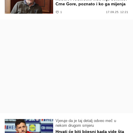
Crne Gore, poznato i ko ga mijenja
1
17.09.25. 12:21
Vjeruje da je taj detalj odveo meč u
nekom drugom smjeru
Hrvati će biti bijesni kada vide šta