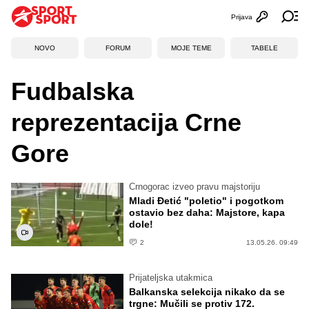
Prijava
Otvori profi
Ot
NOVO
FORUM
MOJE TEME
TABELE
Fudbalska
reprezentacija Crne
Gore
Crnogorac izveo pravu majstoriju
Mladi Đetić "poletio" i pogotkom
ostavio bez daha: Majstore, kapa
dole!
2
13.05.26. 09:49
Prijateljska utakmica
Balkanska selekcija nikako da se
trgne: Mučili se protiv 172.