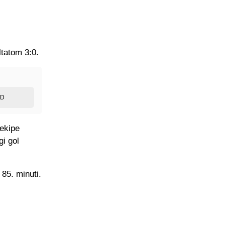
ltatom 3:0.
ED
 ekipe
gi gol
85. minuti.