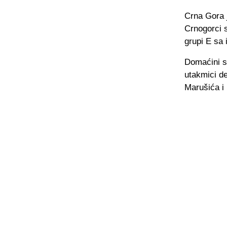
Crna Gora j
Crnogorci 
grupi E sa
Domaćini su
utakmici de
Marušića i 