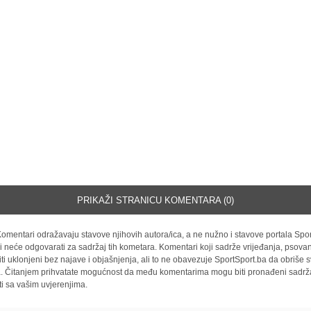
PRIKAŽI STRANICU KOMENTARA (0)
omentari odražavaju stavove njihovih autora/ica, a ne nužno i stavove portala Spor
i neće odgovarati za sadržaj tih kometara. Komentari koji sadrže vrijeđanja, psovan
iti uklonjeni bez najave i objašnjenja, ali to ne obavezuje SportSport.ba da obriše
la. Čitanjem prihvatate mogućnost da među komentarima mogu biti pronađeni sadrža
ti sa vašim uvjerenjima.