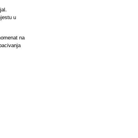
al.
jestu u
 momenat na
bacivanja