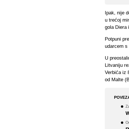
Ipak, nije 
u trećoj mi
gola Diera 
Potpuni pr
udarcem s 
U preostal
Litvaniju r
Verbića iz 
od Malte (Be
POVEZ
Za
W
O