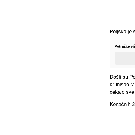
Poljska je 
Potražite vi
Došli su Po
krunisao Mi
čekalo sve
Konačnih 3