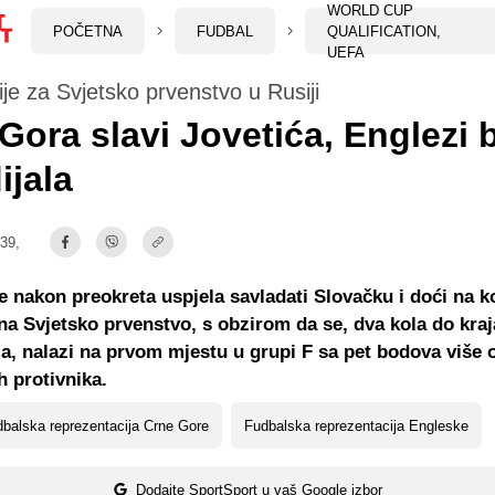
WORLD CUP
POČETNA
FUDBAL
QUALIFICATION,
UEFA
cije za Svjetsko prvenstvo u Rusiji
Gora slavi Jovetića, Englezi b
jala
:39,
e nakon preokreta uspjela savladati Slovačku i doći na k
a Svjetsko prvenstvo, s obzirom da se, dva kola do kraj
ija, nalazi na prvom mjestu u grupi F sa pet bodova više 
h protivnika.
balska reprezentacija Crne Gore
Fudbalska reprezentacija Engleske
Dodajte SportSport u vaš Google izbor