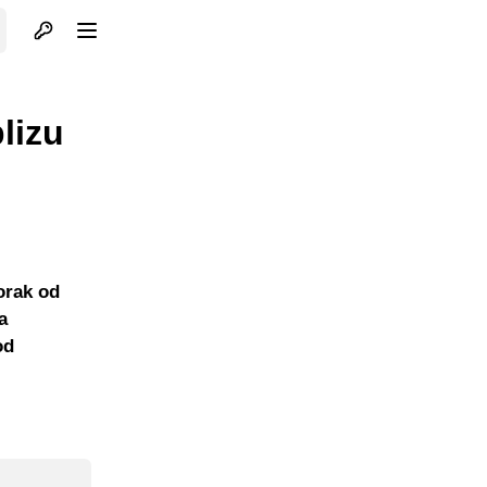
Otvori profil
Otvori meni
lizu
orak od
a
od