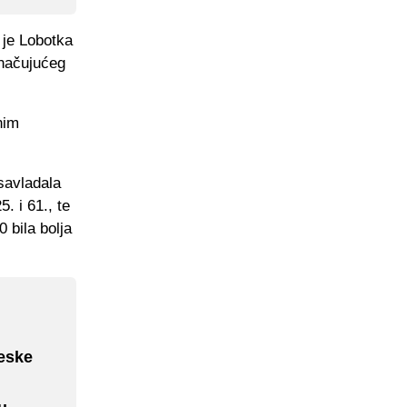
 je Lobotka
dnačujućeg
nim
savladala
. i 61., te
 bila bolja
eske