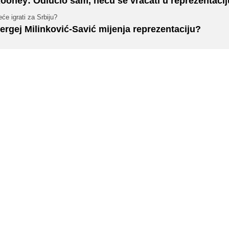
ooney: Odlučio sam, neću se vraćati u reprezentacij
će igrati za Srbiju?
ergej Milinković-Savić mijenja reprezentaciju?