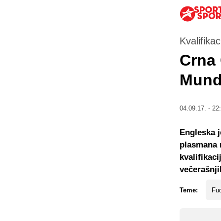
Kvalifika
Crna 
Mundi
04.09.17. - 22
Engleska j
plasmana n
kvalifikac
večerašnji
Teme:
Fud