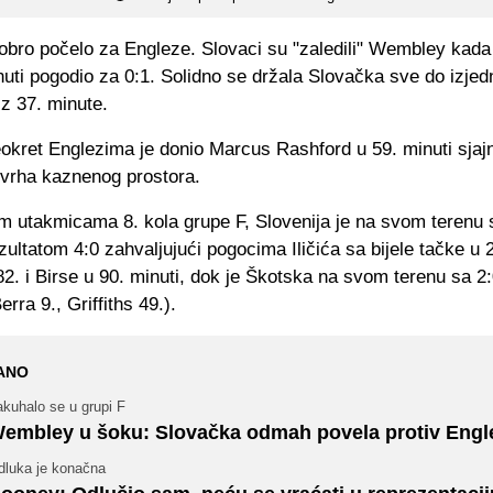
dobro počelo za Engleze. Slovaci su "zaledili" Wembley kada
nuti pogodio za 0:1. Solidno se držala Slovačka sve do izje
iz 37. minute.
eokret Englezima je donio Marcus Rashford u 59. minuti sjaj
vrha kaznenog prostora.
im utakmicama 8. kola grupe F, Slovenija je na svom terenu 
ezultatom 4:0 zahvaljujući pogocima Iličića sa bijele tačke u 25
82. i Birse u 90. minuti, dok je Škotska na svom terenu sa 2:0
rra 9., Griffiths 49.).
ANO
kuhalo se u grupi F
embley u šoku: Slovačka odmah povela protiv Engl
dluka je konačna