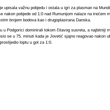
e upisala važnu pobjedu i ostala u igri za plasman na Mundij
se nakon pobjede od 1:0 nad Rumunijom nalaze na trećem m
 istim brojem bodova kao i drugoplasirana Danska.
 u Podgorici dominirali tokom čitavog susreta, a najbitniji
sio se u 75. minuti kada je Jovetić sjajno reagovao nakon u
proslijedio loptu u gol za 1:0.