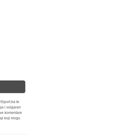
tSport.ba te
ja i vulgaran
 sve komentare
ji koji mogu