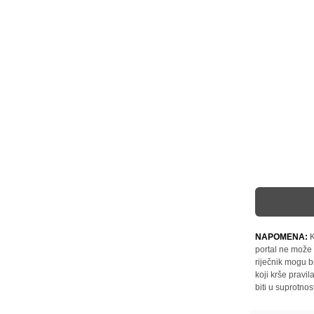
NAPOMENA:
K
portal ne može 
riječnik mogu b
koji krše pravi
biti u suprotnos