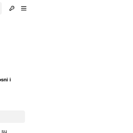
Otvori profil
Otvori meni
sni i
e su