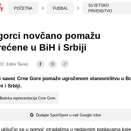
SVJETSKO
POČETNA
FUDBAL
PRVENSTVO
t
gorci novčano pomažu
ećene u BiH i Srbiji
:37,
Edmir Škorić
 savez Crne Gore pomaže ugroženom stanovništvu u Bo
 i Srbiji.
balska reprezentacija Crne Gore
Dodajte SportSport u vaš Google izbor
et uključio se u pomoć stradalima u nedavnim poplavama koj