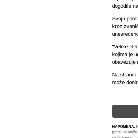
dogodile na
Svoju pomo
kroz zvani
unesrećen
"Velike el
kojima je u
obavezuje 
Na stranci 
može donir
NAPOMENA:
K
portal ne može 
riječnik mogu b