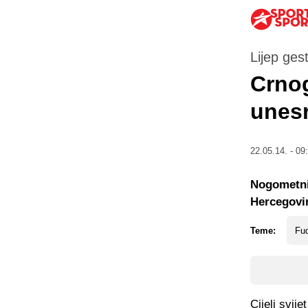
Lijep ges
Crno
unesr
22.05.14. - 09
Nogometni
Hercegovini
Teme:
Fud
Cijeli svij