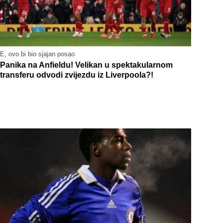
E, ovo bi bio sjajan posao
Panika na Anfieldu! Velikan u spektakularnom
transferu odvodi zvijezdu iz Liverpoola?!