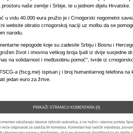
 prostoru naše zemlje i Srbije, te u jednom dijelu Hrvatske.
ć u vidu 40.000 eura pružio je i Crnogorski nogometni savez
čni website obratio crnogorskoj naciji uz molbu da se pomog
om narodu.
ementarne nepogode koje su zadesile Srbiju i Bosnu i Herceg
grožen život i imovina velikog broja ljudi iz dvije susjedne d
nas na solidarnost i međusobnu pomoć", tvrde iz crnogorsk
FSCG-a (fscg.me) ispisan j i broj humanitarnog telefona na k
ati jedan euro za žrtve.
PRIKAŽI STRANICU KOMENTARA (0)
omentari odražavaju stavove njihovih autora/ica, a ne nužno i stavove portala Spor
i neće odgovarati za sadržaj tih kometara. Komentari koji sadrže vrijeđanja, psovan
iti uklonjeni bez najave i objašnjenja, ali to ne obavezuje SportSport.ba da obriše