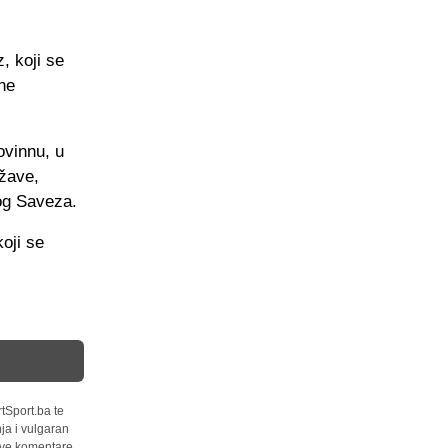
, koji se
ne
ovinnu, u
ržave,
og Saveza.
oji se
tSport.ba te
ja i vulgaran
 sve komentare