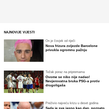
NAJNOVIJE VIJESTI
On je čovjek od riječi
Nova frizura zvijezde Barcelone
privukla ogromnu pažnju
Težak poraz na pripremama
Ovome se niko nije nadao!
Nevjerovatna bruka PSG-a protiv
drugoligaša
Preživio najveću krizu u deset godina
Sada je sve jasno kao dan, poznato