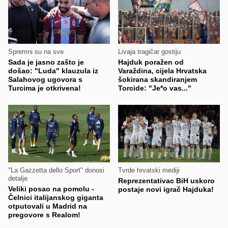
Spremni su na sve
Livaja tragičar gostiju
Sada je jasno zašto je
Hajduk poražen od
došao: "Luda" klauzula iz
Varaždina, cijela Hrvatska
Salahovog ugovora s
šokirana skandiranjem
Turcima je otkrivena!
Torcide: "Je*o vas..."
"La Gazzetta dello Sport" donosi
Tvrde hrvatski mediji
detalje
Reprezentativac BiH uskoro
Veliki posao na pomolu -
postaje novi igrač Hajduka!
Čelnici italijanskog giganta
otputovali u Madrid na
pregovore s Realom!