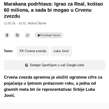
Marakana podrhtava: Igrao za Real, koštao
60 miliona, a sada bi mogao u Crvenu
zvezdu
11.05.26. - 10:32,
Midhat Šljivak
Poslušajte
članak
Teme:
FK Crvena zvezda
Luka Jović
Dodajte SportSport u vaš Google izbor
Crvena zvezda spremna je uložiti ogromne cifre za
pojačanja u ljetnom prelaznom roku, a jedna od
glavnih meta bit će reprezentativac Srbije Luka
Jović.