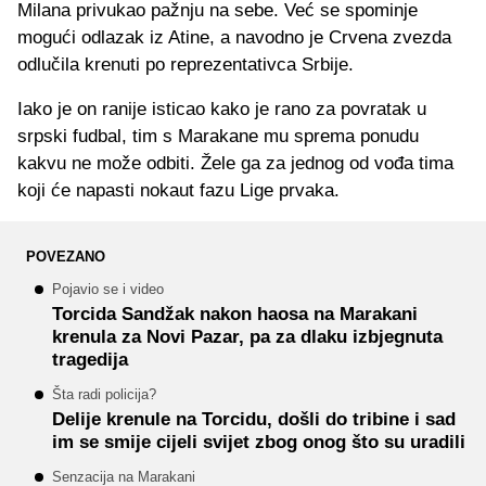
Milana privukao pažnju na sebe. Već se spominje
mogući odlazak iz Atine, a navodno je Crvena zvezda
odlučila krenuti po reprezentativca Srbije.
Iako je on ranije isticao kako je rano za povratak u
srpski fudbal, tim s Marakane mu sprema ponudu
kakvu ne može odbiti. Žele ga za jednog od vođa tima
koji će napasti nokaut fazu Lige prvaka.
POVEZANO
Pojavio se i video
Torcida Sandžak nakon haosa na Marakani
krenula za Novi Pazar, pa za dlaku izbjegnuta
tragedija
Šta radi policija?
Delije krenule na Torcidu, došli do tribine i sad
im se smije cijeli svijet zbog onog što su uradili
Senzacija na Marakani