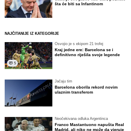
šta će biti sa Infantinom
NAJČITANIJE IZ KATEGORIJE
Osvojio je s ekipom 21 trofej
Kraj jedne ere: Barcelona se i
definitivno riješila svoje legende
5
Jačaju tim
Barcelona oborila rekord novim
ulaznim transferom
Neočekivana odluka Argentinca
Franco Mastantuono napušta Real
Madrid, ali niko ne može da vjeruje