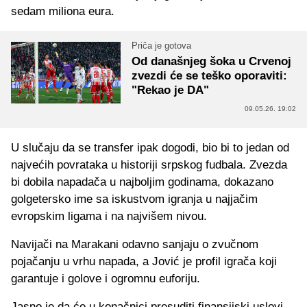
sedam miliona eura.
Priča je gotova
Od današnjeg šoka u Crvenoj
zvezdi će se teško oporaviti:
"Rekao je DA"
09.05.26. 19:02
U slučaju da se transfer ipak dogodi, bio bi to jedan od
najvećih povrataka u historiji srpskog fudbala. Zvezda
bi dobila napadača u najboljim godinama, dokazano
golgetersko ime sa iskustvom igranja u najjačim
evropskim ligama i na najvišem nivou.
Navijači na Marakani odavno sanjaju o zvučnom
pojačanju u vrhu napada, a Jović je profil igrača koji
garantuje i golove i ogromnu euforiju.
Jasno je da će u konačnici presuditi finansijski uslovi,