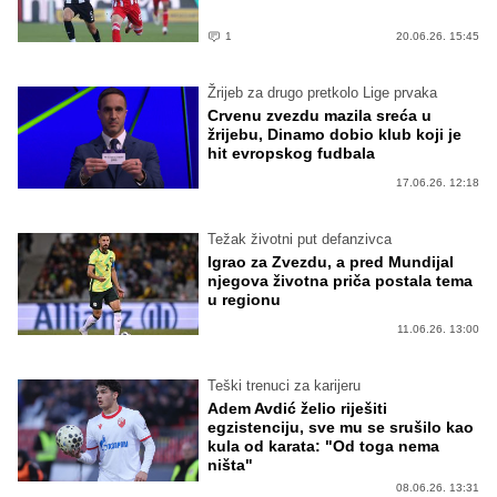
1
20.06.26. 15:45
Žrijeb za drugo pretkolo Lige prvaka
Crvenu zvezdu mazila sreća u
žrijebu, Dinamo dobio klub koji je
hit evropskog fudbala
17.06.26. 12:18
Težak životni put defanzivca
Igrao za Zvezdu, a pred Mundijal
njegova životna priča postala tema
u regionu
11.06.26. 13:00
Teški trenuci za karijeru
Adem Avdić želio riješiti
egzistenciju, sve mu se srušilo kao
kula od karata: "Od toga nema
ništa"
08.06.26. 13:31