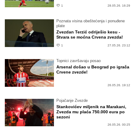
1
28.05.26. 16:29
Poznata visina obeštećenja i ponuđene
plate
Zvezdan Terzić odriješio kesu -
Stvara se moćna Crvena zvezda!
1
27.05.26. 23:12
Topnici završavaju posao
Arsenal došao u Beograd po igrača
Crvene zvezde!
26.05.26. 19:12
Pojačanje Zvezde
Stankovićev miljenik na Marakani,
Zvezda mu plaća 750.000 eura po
sezoni
26.05.26. 00:25