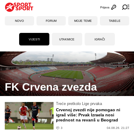
Prijava
Otvori profi
Ot
NOVO
FORUM
MOJE TEME
TABELE
VIJESTI
UTAKMICE
IGRAČI
FK Crvena zvezda
Treće pretkolo Lige prvaka
Crvenoj zvezdi nije pomogao ni
igrač više: Prvak Izraela nosi
prednost na revanš u Beograd
3
04.08.26. 21:27