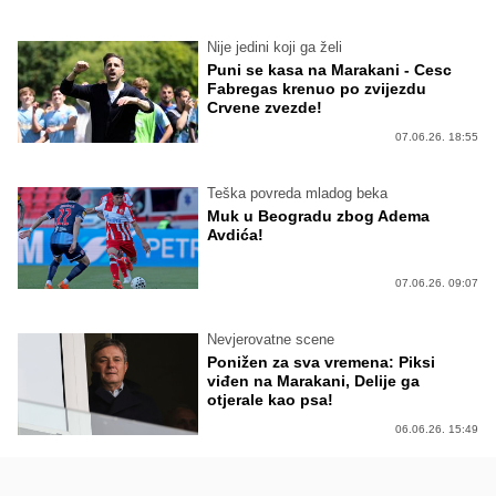
Nije jedini koji ga želi
Puni se kasa na Marakani - Cesc
Fabregas krenuo po zvijezdu
Crvene zvezde!
07.06.26. 18:55
Teška povreda mladog beka
Muk u Beogradu zbog Adema
Avdića!
07.06.26. 09:07
Nevjerovatne scene
Ponižen za sva vremena: Piksi
viđen na Marakani, Delije ga
otjerale kao psa!
06.06.26. 15:49