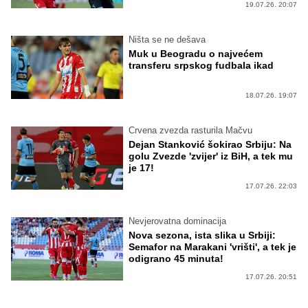
19.07.26. 20:07
Ništa se ne dešava
Muk u Beogradu o najvećem
transferu srpskog fudbala ikad
18.07.26. 19:07
Crvena zvezda rasturila Mačvu
Dejan Stanković šokirao Srbiju: Na
golu Zvezde 'zvijer' iz BiH, a tek mu
je 17!
17.07.26. 22:03
Nevjerovatna dominacija
Nova sezona, ista slika u Srbiji:
Semafor na Marakani 'vrišti', a tek je
odigrano 45 minuta!
17.07.26. 20:51