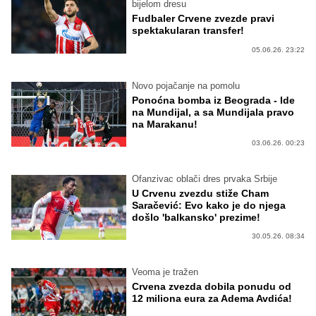
bijelom dresu
Fudbaler Crvene zvezde pravi
spektakularan transfer!
05.06.26. 23:22
Novo pojačanje na pomolu
Ponoćna bomba iz Beograda - Ide
na Mundijal, a sa Mundijala pravo
na Marakanu!
03.06.26. 00:23
Ofanzivac oblači dres prvaka Srbije
U Crvenu zvezdu stiže Cham
Saračević: Evo kako je do njega
došlo 'balkansko' prezime!
30.05.26. 08:34
Veoma je tražen
Crvena zvezda dobila ponudu od
12 miliona eura za Adema Avdića!