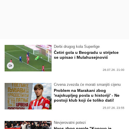
Derbi drugog kola Superlige
Četiri gola u Beogradu u strijelce
se upisao i Mulahusejnović
26.07.26. 21:00
Crvena zvezda će morati smanjiti cijenu
Problem na Marakani zbog
'najskupljeg posla u historiji' - Ne
postoji klub koji će toliko dati!
25.07.26. 23:55
Nevjerovatni potezi
Haos zbog parole "Kosovo je