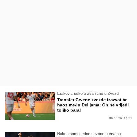
Eraković uskoro zvanično u Zvezdi
Transfer Crvene zvezde izazvat će
haos među Delijama: On ne vrijedi
toliko para!
06.06.26. 14:31
Nakon samo jedne sezone u crveno-