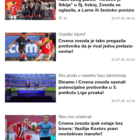
Srbija" u Sj. Irskoj, Zvezda se
oglasila, a Larne ih žestoko ponizio
10
22.07.26. 08:12
Uvjerljiv trijumf
Crvena zvezda je tako pregazila
protivnika da je rival jedva prelazio
centar!
21.07.26. 22:54
Ako prođu u narednu fazu takmičenja
Dinamo i Crvena zvezda saznali
potencijalne protivnike u 3.
pretkolu Lige prvaka!
20.07.26. 12:12
Nisu ovo očekivali
Crvena zvezda ipak ostaje bez
bisera: Vasilije Kostov pravi
neočekivan transfer!