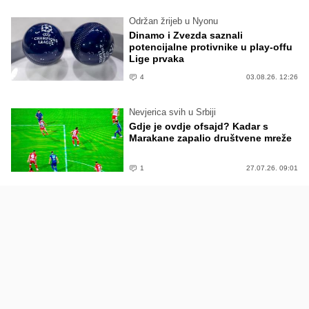
Održan žrijeb u Nyonu
Dinamo i Zvezda saznali
potencijalne protivnike u play-offu
Lige prvaka
4
03.08.26. 12:26
Nevjerica svih u Srbiji
Gdje je ovdje ofsajd? Kadar s
Marakane zapalio društvene mreže
1
27.07.26. 09:01