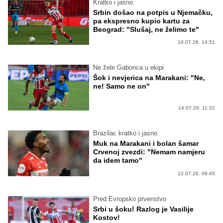
Kratko i jasno
Srbin došao na potpis u Njemačku,
pa ekspresno kupio kartu za
Beograd: "Slušaj, ne želimo te"
16.07.26. 14:51
Ne žele Gabonca u ekipi
Šok i nevjerica na Marakani: "Ne,
ne! Samo ne on"
14.07.26. 11:32
Brazilac kratko i jasno
Muk na Marakani i bolan šamar
Crvenoj zvezdi: "Nemam namjeru
da idem tamo"
12.07.26. 08:45
Pred Evropsko prvenstvo
Srbi u šoku! Razlog je Vasilije
Kostov!