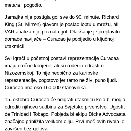
metara i pogodio.
Jamajka nije postigla gol sve do 90. minute. Richard
King (St. Mirren) glavom je poslao loptu u mrežu, ali
VAR analiza nije priznala gol. Olakšanje je preplavilo
domaće navijače – Curacao je pobijedio u ključnoj
utakmici!
Svi igrači u početnoj postavi reprezentacije Curacaa
imaju otočne korijene, ali su rođeni i odrasli u
Nizozemskoj. To nije neobično za karipske
reprezentacije, pogotovo jer tamo ne živi puno ljudi.
Curacao ima oko 160 000 stanovnika.
15. oktobra Curacao će odigrati utakmicu koja bi mogla
odrediti njihovu sudbinu za Svjetsko prvenstvo. Ugostit
će Trinidad i Tobago. Pobjeda bi ekipu Dicka Advocaata
značajno približila velikom cilju. Prvi meč ovih rivala je
završen bez golova.