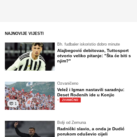
NAJNOVIJE VIJESTI
Bh. fudbaler iskoristio dobro minute
Alajbegović debitovao, Tuttosport
otvorio veliko pitanje: "Šta će biti s
njim?"
Ozvaničeno
Velež i Igman nastavili saradnju:
Deset Rođenih ide u Konjic
·
ZVANIČNO
1
Bolji od Zemuna
Radnički slavio, a onda je Dudić
porukom oduševio cijeli