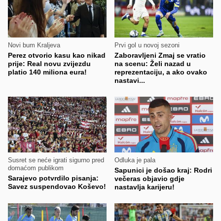
Novi bum Kraljeva
Prvi gol u novoj sezoni
Perez otvorio kasu kao nikad
Zaboravljeni Zmaj se vratio
prije: Real novu zvijezdu
na scenu: Želi nazad u
platio 140 miliona eura!
reprezentaciju, a ako ovako
nastavi...
Susret se neće igrati sigurno pred
Odluka je pala
domaćom publikom
Sapunici je došao kraj: Rodri
Sarajevo potvrdilo pisanja:
večeras objavio gdje
Savez suspendovao Koševo!
nastavlja karijeru!