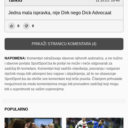
Tarik93
11.10.25. 16:46
Jedna mala ispravka, nije Dirk nego Dick Advocaat
0
0
PRIKAŽI STRANICU KOMENTARA (4)
NAPOMENA:
Komentari odražavaju stavove njihovih autora/ica, a ne nužno
i stavove portala SportSport.ba te portal ne može i neće odgovarati za
sadržaj tih kometara. Komentari koji sadrže vrijeđanja, psovanja i vulgaran
riječnik mogu biti uklonjeni bez najave i objašnjenja, ali to ne obavezuje
SportSport.ba da obriše sve komentare koji krše pravila. Čitanjem prihvatate
mogućnost da među komentarima mogu biti pronađeni sadržaji koji mogu
biti u suprotnosti sa vašim uvjerenjima.
POPULARNO