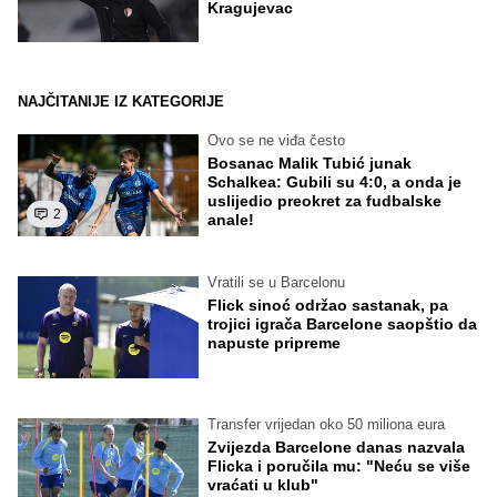
Kragujevac
NAJČITANIJE IZ KATEGORIJE
Ovo se ne viđa često
Bosanac Malik Tubić junak
Schalkea: Gubili su 4:0, a onda je
uslijedio preokret za fudbalske
2
anale!
Vratili se u Barcelonu
Flick sinoć održao sastanak, pa
trojici igrača Barcelone saopštio da
napuste pripreme
Transfer vrijedan oko 50 miliona eura
Zvijezda Barcelone danas nazvala
Flicka i poručila mu: "Neću se više
vraćati u klub"