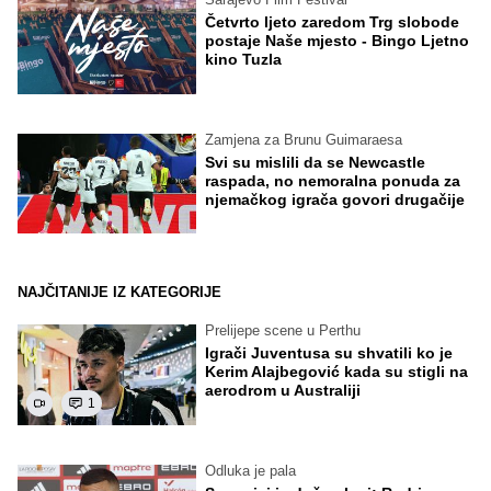
Četvrto ljeto zaredom Trg slobode
postaje Naše mjesto - Bingo Ljetno
kino Tuzla
Zamjena za Brunu Guimaraesa
Svi su mislili da se Newcastle
raspada, no nemoralna ponuda za
njemačkog igrača govori drugačije
NAJČITANIJE IZ KATEGORIJE
Prelijepe scene u Perthu
Igrači Juventusa su shvatili ko je
Kerim Alajbegović kada su stigli na
aerodrom u Australiji
1
Odluka je pala