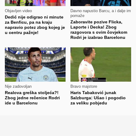
Objavljen video
Davno napustio Barcu, a i dalje im
pomaže
Dedić nije odigrao ni minute
Zaboravite pozive Flicka,
za Benficu, pa na kraju
Laporte i Decka! Zbog
napravio potez zbog kojeg je
razgovora s ovim čovjekom
u centru pažnje!
Rodri je izabrao Barcelonu
Nije zadovoljan
Bravo majstore
Realova greška stoljeća?!
Haris Tabaković junak
Zbog jedne rečenice Rodri
Salzburga: Ušao i pogodio
ide u Barcelonu
za veliku pobjedu