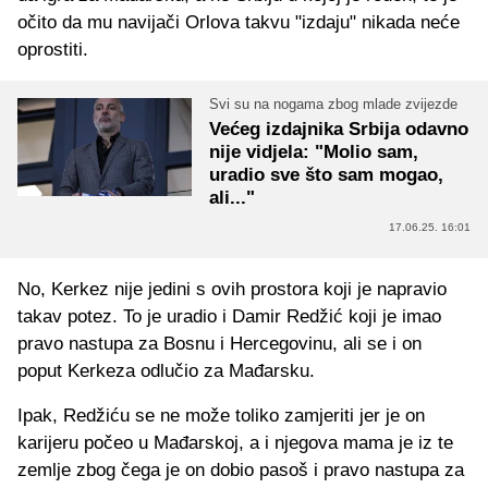
očito da mu navijači Orlova takvu "izdaju" nikada neće
oprostiti.
Svi su na nogama zbog mlade zvijezde
Većeg izdajnika Srbija odavno
nije vidjela: "Molio sam,
uradio sve što sam mogao,
ali..."
17.06.25. 16:01
No, Kerkez nije jedini s ovih prostora koji je napravio
takav potez. To je uradio i Damir Redžić koji je imao
pravo nastupa za Bosnu i Hercegovinu, ali se i on
poput Kerkeza odlučio za Mađarsku.
Ipak, Redžiću se ne može toliko zamjeriti jer je on
karijeru počeo u Mađarskoj, a i njegova mama je iz te
zemlje zbog čega je on dobio pasoš i pravo nastupa za