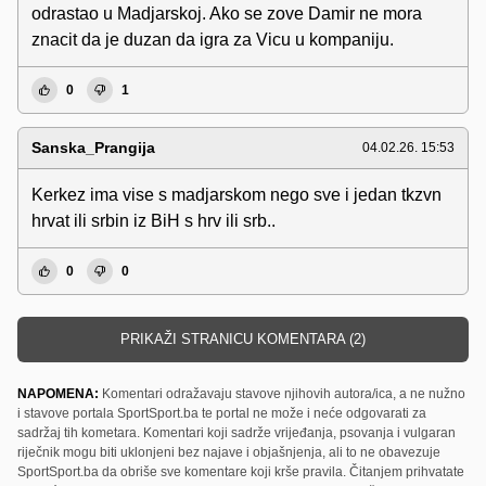
odrastao u Madjarskoj. Ako se zove Damir ne mora
znacit da je duzan da igra za Vicu u kompaniju.
0
1
Sanska_Prangija
04.02.26. 15:53
Kerkez ima vise s madjarskom nego sve i jedan tkzvn
hrvat ili srbin iz BiH s hrv ili srb..
0
0
PRIKAŽI STRANICU KOMENTARA (2)
NAPOMENA:
Komentari odražavaju stavove njihovih autora/ica, a ne nužno
i stavove portala SportSport.ba te portal ne može i neće odgovarati za
sadržaj tih kometara. Komentari koji sadrže vrijeđanja, psovanja i vulgaran
riječnik mogu biti uklonjeni bez najave i objašnjenja, ali to ne obavezuje
SportSport.ba da obriše sve komentare koji krše pravila. Čitanjem prihvatate