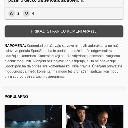
poželio dečko da se fotka sa trofejom.
2
4
PRIKAŽI STRANICU KOMENTARA (13)
NAPOMENA:
Komentari odražavaju stavove njihovih autora/ica, a ne nužno
i stavove portala SportSport.ba te portal ne može i neće odgovarati za
sadržaj tih kometara. Komentari koji sadrže vrijeđanja, psovanja i vulgaran
riječnik mogu biti uklonjeni bez najave i objašnjenja, ali to ne obavezuje
SportSport.ba da obriše sve komentare koji krše pravila. Čitanjem prihvatate
mogućnost da među komentarima mogu biti pronađeni sadržaji koji mogu
biti u suprotnosti sa vašim uvjerenjima.
POPULARNO