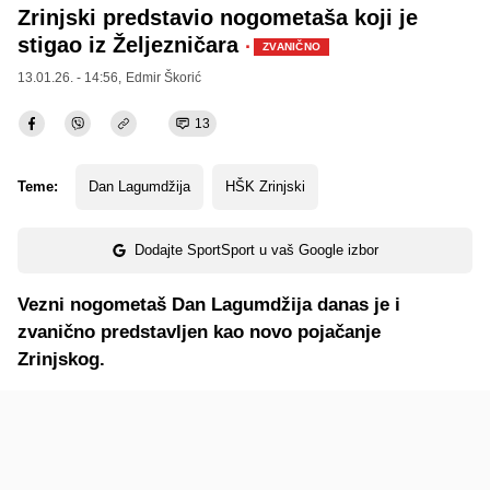
Zrinjski predstavio nogometaša koji je
stigao iz Željezničara
·
ZVANIČNO
13.01.26. - 14:56,
Edmir Škorić
13
Teme:
Dan Lagumdžija
HŠK Zrinjski
Dodajte SportSport u vaš Google izbor
Vezni nogometaš Dan Lagumdžija danas je i
zvanično predstavljen kao novo pojačanje
Zrinjskog.