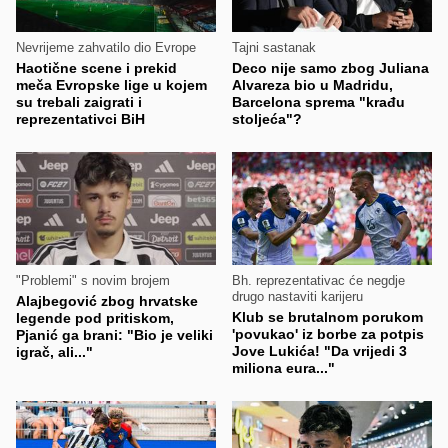
Nevrijeme zahvatilo dio Evrope
Tajni sastanak
Haotične scene i prekid
Deco nije samo zbog Juliana
meča Evropske lige u kojem
Alvareza bio u Madridu,
su trebali zaigrati i
Barcelona sprema "krađu
reprezentativci BiH
stoljeća"?
"Problemi" s novim brojem
Bh. reprezentativac će negdje
drugo nastaviti karijeru
Alajbegović zbog hrvatske
Klub se brutalnom porukom
legende pod pritiskom,
'povukao' iz borbe za potpis
Pjanić ga brani: "Bio je veliki
Jove Lukića! "Da vrijedi 3
igrač, ali..."
miliona eura..."