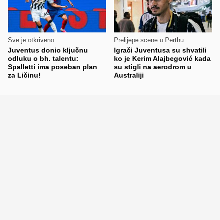
Sve je otkriveno
Prelijepe scene u Perthu
Juventus donio ključnu
Igrači Juventusa su shvatili
odluku o bh. talentu:
ko je Kerim Alajbegović kada
Spalletti ima poseban plan
su stigli na aerodrom u
za Ličinu!
Australiji