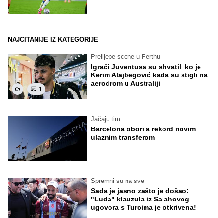
NAJČITANIJE IZ KATEGORIJE
Prelijepe scene u Perthu
Igrači Juventusa su shvatili ko je
Kerim Alajbegović kada su stigli na
aerodrom u Australiji
1
Jačaju tim
Barcelona oborila rekord novim
ulaznim transferom
Spremni su na sve
Sada je jasno zašto je došao:
"Luda" klauzula iz Salahovog
ugovora s Turcima je otkrivena!