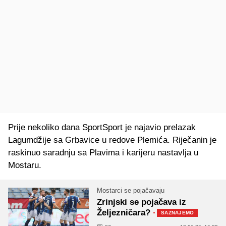
Prije nekoliko dana SportSport je najavio prelazak
Lagumdžije sa Grbavice u redove Plemića. Riječanin je
raskinuo saradnju sa Plavima i karijeru nastavlja u
Mostaru.
Mostarci se pojačavaju
Zrinjski se pojačava iz
Željezničara?
·
SAZNAJEMO