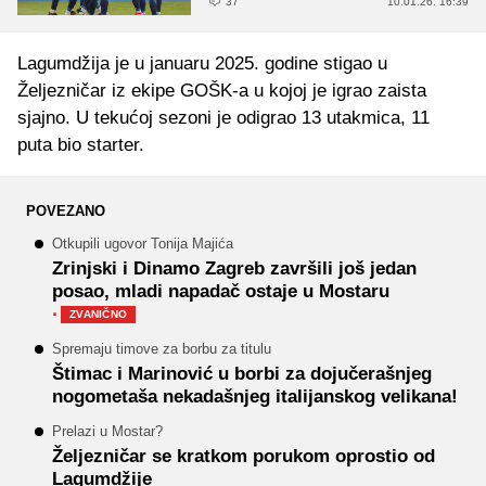
37
10.01.26. 16:39
Lagumdžija je u januaru 2025. godine stigao u
Željezničar iz ekipe GOŠK-a u kojoj je igrao zaista
sjajno. U tekućoj sezoni je odigrao 13 utakmica, 11
puta bio starter.
POVEZANO
Otkupili ugovor Tonija Majića
Zrinjski i Dinamo Zagreb završili još jedan
posao, mladi napadač ostaje u Mostaru
·
ZVANIČNO
Spremaju timove za borbu za titulu
Štimac i Marinović u borbi za dojučerašnjeg
nogometaša nekadašnjeg italijanskog velikana!
Prelazi u Mostar?
Željezničar se kratkom porukom oprostio od
Lagumdžije