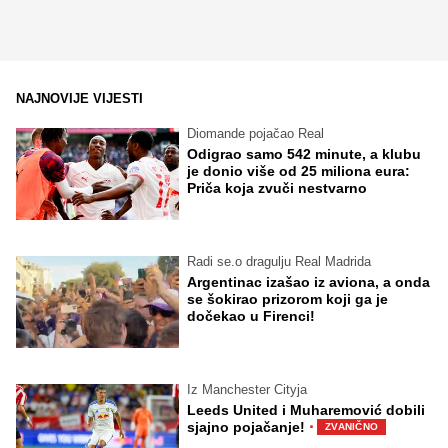
NAJNOVIJE VIJESTI
Diomande pojačao Real
Odigrao samo 542 minute, a klubu
je donio više od 25 miliona eura:
Priča koja zvuči nestvarno
Radi se.o dragulju Real Madrida
Argentinac izašao iz aviona, a onda
se šokirao prizorom koji ga je
dočekao u Firenci!
Iz Manchester Cityja
Leeds United i Muharemović dobili
·
sjajno pojačanje!
ZVANIČNO