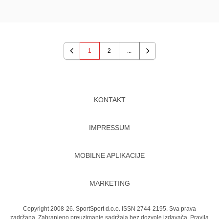
1
2
...
Previous
Next
KONTAKT
IMPRESSUM
MOBILNE APLIKACIJE
MARKETING
Copyright 2008-26. SportSport d.o.o. ISSN 2744-2195. Sva prava
zadržana. Zabranjeno preuzimanje sadržaja bez dozvole izdavača.
Pravila