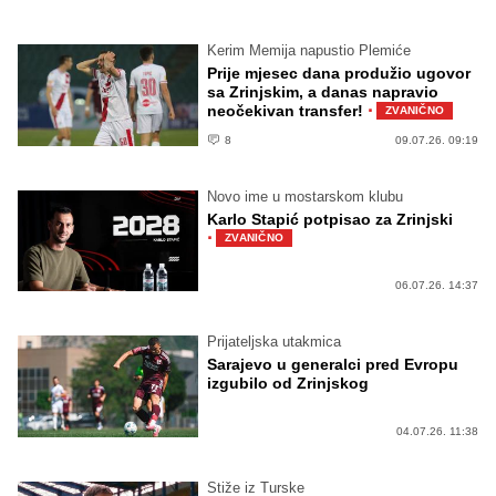
Kerim Memija napustio Plemiće
Prije mjesec dana produžio ugovor
sa Zrinjskim, a danas napravio
·
neočekivan transfer!
ZVANIČNO
8
09.07.26. 09:19
Novo ime u mostarskom klubu
Karlo Stapić potpisao za Zrinjski
·
ZVANIČNO
06.07.26. 14:37
Prijateljska utakmica
Sarajevo u generalci pred Evropu
izgubilo od Zrinjskog
04.07.26. 11:38
Stiže iz Turske