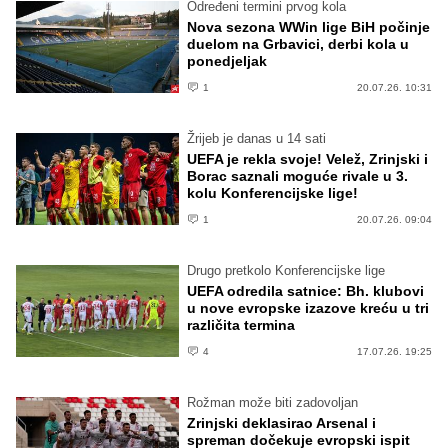
Određeni termini prvog kola
Nova sezona WWin lige BiH počinje
duelom na Grbavici, derbi kola u
ponedjeljak
1
20.07.26. 10:31
Žrijeb je danas u 14 sati
UEFA je rekla svoje! Velež, Zrinjski i
Borac saznali moguće rivale u 3.
kolu Konferencijske lige!
1
20.07.26. 09:04
Drugo pretkolo Konferencijske lige
UEFA odredila satnice: Bh. klubovi
u nove evropske izazove kreću u tri
različita termina
4
17.07.26. 19:25
Rožman može biti zadovoljan
Zrinjski deklasirao Arsenal i
spreman dočekuje evropski ispit