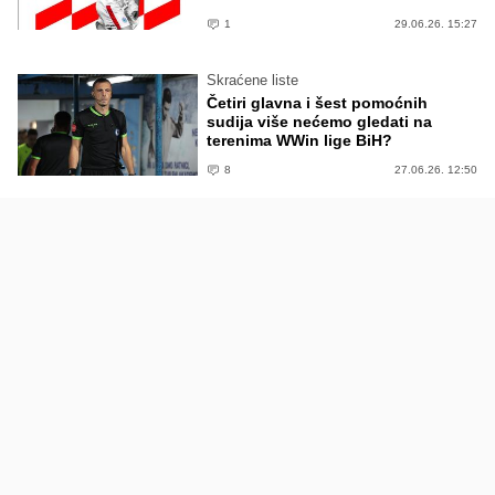
1
29.06.26. 15:27
Skraćene liste
Četiri glavna i šest pomoćnih
sudija više nećemo gledati na
terenima WWin lige BiH?
8
27.06.26. 12:50