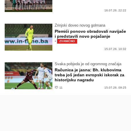
16.07.26. 22:22
Zrinjski doveo novog golmana
Plemići ponovo obradovali navijače
i predstavili novo pojačanje
·
ZVANIČNO
15.07.26. 10:32
Svaka pobjeda je od ogromnog značaja
Računica je jasna: Bh. klubovima
treba još jedan evropski iskorak za
historijsku nagradu
11
15.07.26. 09:25