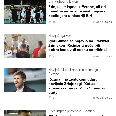
Bh. klubovi u Evropi
Zrinjski je ispao iz Evrope, ali od
naredne sezone će imati najveći
koeficijent u historiji BiH
10
31.07.26. 16:25
Navijači ga vole
Igor Štimac se pojavio na utakmici
Zrinjskog, Rožmanu neće biti
dobro kada vidi scenu sa tribina!
12
30.07.26. 23:33
Navijači bijesni nakon eliminacije iz
Evrope
Rožman na žestokom udaru
navijača Zrinjskog! "Odlazi
slovenska prevaro; no Štimac no
party"
8
30.07.26. 23:01
Prve impresije trenera Plemića