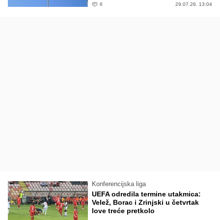
6
29.07.26. 13:04
Konferencijska liga
UEFA odredila termine utakmica:
Velež, Borac i Zrinjski u četvrtak
love treće pretkolo