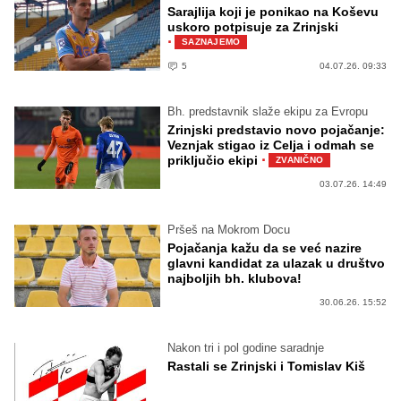
Sarajlija koji je ponikao na Koševu
uskoro potpisuje za Zrinjski
·
SAZNAJEMO
5
04.07.26. 09:33
Bh. predstavnik slaže ekipu za Evropu
Zrinjski predstavio novo pojačanje:
Veznjak stigao iz Celja i odmah se
·
priključio ekipi
ZVANIČNO
03.07.26. 14:49
Pršeš na Mokrom Docu
Pojačanja kažu da se već nazire
glavni kandidat za ulazak u društvo
najboljih bh. klubova!
30.06.26. 15:52
Nakon tri i pol godine saradnje
Rastali se Zrinjski i Tomislav Kiš