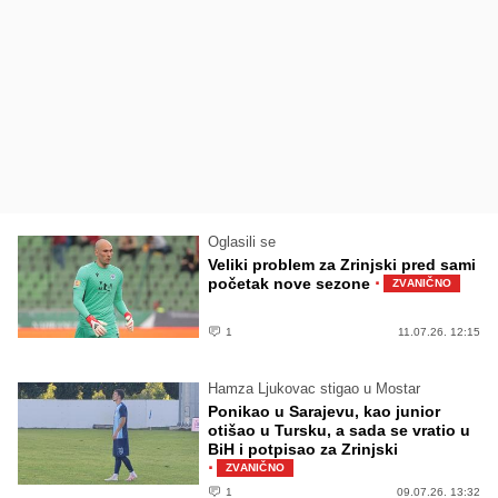
Oglasili se
Veliki problem za Zrinjski pred sami
·
početak nove sezone
ZVANIČNO
1
11.07.26. 12:15
Hamza Ljukovac stigao u Mostar
Ponikao u Sarajevu, kao junior
otišao u Tursku, a sada se vratio u
BiH i potpisao za Zrinjski
·
ZVANIČNO
1
09.07.26. 13:32