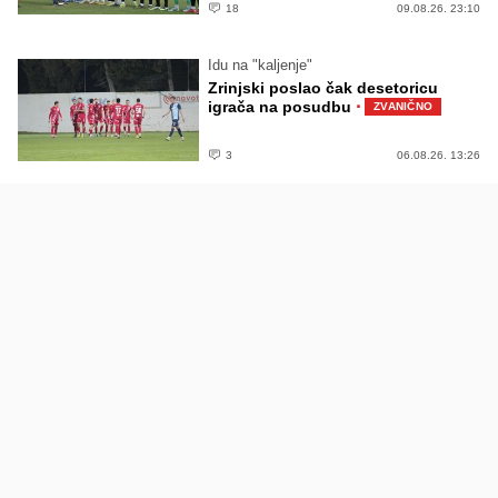
18
09.08.26. 23:10
Idu na "kaljenje"
Zrinjski poslao čak desetoricu
·
igrača na posudbu
ZVANIČNO
3
06.08.26. 13:26