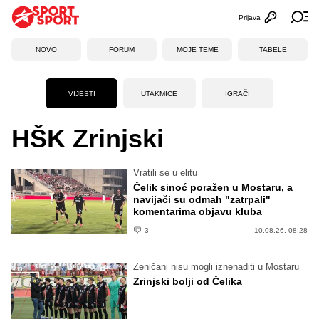
Prijava
Otvori profi
Ot
NOVO
FORUM
MOJE TEME
TABELE
VIJESTI
UTAKMICE
IGRAČI
HŠK Zrinjski
Vratili se u elitu
Čelik sinoć poražen u Mostaru, a
navijači su odmah "zatrpali"
komentarima objavu kluba
3
10.08.26. 08:28
Zeničani nisu mogli iznenaditi u Mostaru
Zrinjski bolji od Čelika