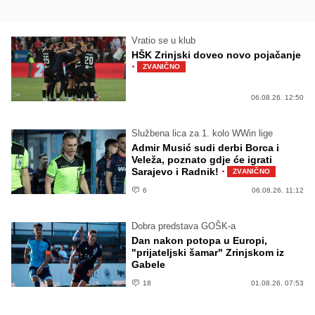
Vratio se u klub
HŠK Zrinjski doveo novo pojačanje
·
ZVANIČNO
06.08.26. 12:50
Službena lica za 1. kolo WWin lige
Admir Musić sudi derbi Borca i
Veleža, poznato gdje će igrati
·
Sarajevo i Radnik!
ZVANIČNO
6
06.08.26. 11:12
Dobra predstava GOŠK-a
Dan nakon potopa u Europi,
"prijateljski šamar" Zrinjskom iz
Gabele
18
01.08.26. 07:53