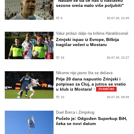
"Nadam se da će nas u nastavku
sezone sreća malo više poljubiti"
6
30.07.26. 22:45
Valur prolazi dalje na krilima Haraldssona!
Zrinjski ispao iz Evrope, Bilbija
tragičar večeri u Mostaru
43
30.07.26. 22:27
Nikome nije jasno šta se dešava
Prije 20 dana napustio Zrinjski i
potpisao za Cluj, a jutros se vratio
·
u klub iz Mostara!
ZVANIČNO
10
30.07.26. 09:45
Duel Borca i Zrinjskog
Počelo je: Odgođen Superkup BiH,
čeka se novi datum