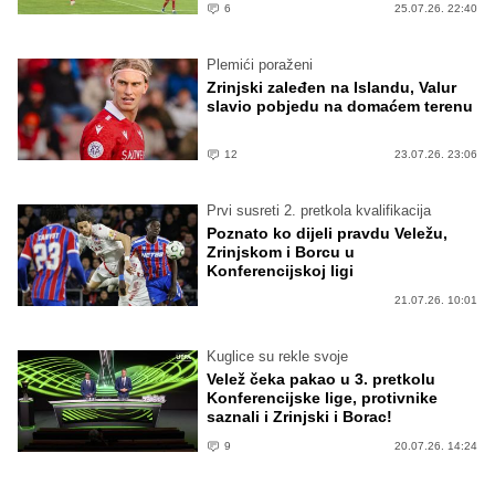
6
25.07.26. 22:40
Plemići poraženi
Zrinjski zaleđen na Islandu, Valur
slavio pobjedu na domaćem terenu
12
23.07.26. 23:06
Prvi susreti 2. pretkola kvalifikacija
Poznato ko dijeli pravdu Veležu,
Zrinjskom i Borcu u
Konferencijskoj ligi
21.07.26. 10:01
Kuglice su rekle svoje
Velež čeka pakao u 3. pretkolu
Konferencijske lige, protivnike
saznali i Zrinjski i Borac!
9
20.07.26. 14:24