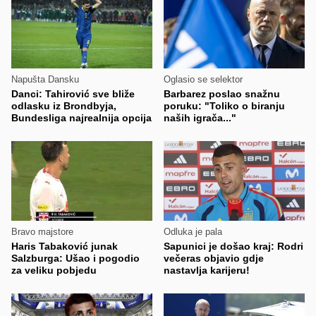
Napušta Dansku
Oglasio se selektor
Danci: Tahirović sve bliže
Barbarez poslao snažnu
odlasku iz Brondbyja,
poruku: "Toliko o biranju
Bundesliga najrealnija opcija
naših igrača..."
Bravo majstore
Odluka je pala
Haris Tabaković junak
Sapunici je došao kraj: Rodri
Salzburga: Ušao i pogodio
večeras objavio gdje
za veliku pobjedu
nastavlja karijeru!