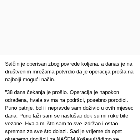
Salčin je operisan zbog povrede koljena, a danas je na
društvenim mrežama potvrdio da je operacija prošla na
najbolji mogući način.
"38 dana čekanja je prošlo. Operacija je napokon
odrađena, hvala svima na podršci, posebno porodici.
Puno patnje, boli i nepravde sam doživio u ovih mjesec
dana. Puno laži sam se naslušao dok su mi ruke bile
vezane. Hvala mi što sam to sve izdržao i ostao
spreman za sve što dolazi. Sad je vrijeme da opet
okrenemo ringišpil na NAŠEM Koševu!Vidimo se