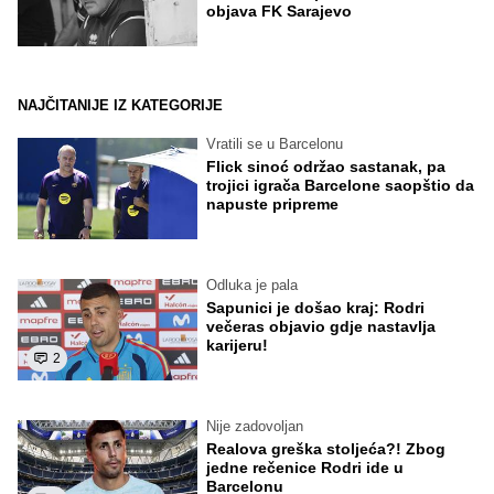
objava FK Sarajevo
NAJČITANIJE IZ KATEGORIJE
Vratili se u Barcelonu
Flick sinoć održao sastanak, pa
trojici igrača Barcelone saopštio da
napuste pripreme
Odluka je pala
Sapunici je došao kraj: Rodri
večeras objavio gdje nastavlja
karijeru!
2
Nije zadovoljan
Realova greška stoljeća?! Zbog
jedne rečenice Rodri ide u
Barcelonu