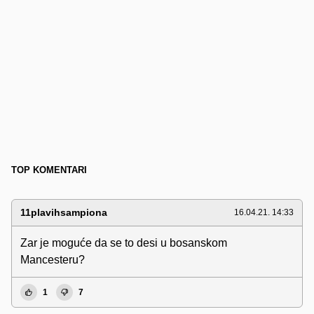
TOP KOMENTARI
11plavihsampiona
16.04.21. 14:33
Zar je moguće da se to desi u bosanskom
Mancesteru?
1
7