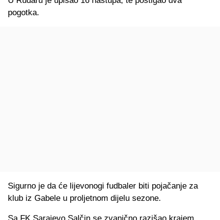
U Rudaru je upisao 16 nastupa, te postigao dva
pogotka.
Sigurno je da će lijevonogi fudbaler biti pojačanje za
klub iz Gabele u proljetnom dijelu sezone.
Sa FK Sarajevo Salčin se zvanično razišao krajem