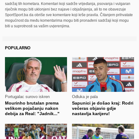
sadržaj tih kometara. Komentari koji sadrže vrijeđanja, psovanja i vulgaran
riječnik mogu biti uklonjeni bez najave i objašnjenja, ali to ne obavezuje
SportSport.ba da obriše sve komentare koji krše pravila. Čitanjem prihvatate
mogućnost da među komentarima mogu biti pronađeni sadržaji koji mogu
biti u suprotnosti sa vašim uvjerenjima.
POPULARNO
Portugalac surovo iskren
Odluka je pala
Mourinho brutalan prema
Sapunici je došao kraj: Rodri
velikom pojačanju nakon
večeras objavio gdje
debija za Real: "Jadnik..."
nastavlja karijeru!