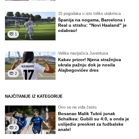
15 pogodaka u isto toliko utakmica
Španija na nogama, Barcelona i
Real u strahu: "Novi Haaland" je
odabrao!
1
Velika navijačica Juventusa
Kakav prizor! Njena stražnjica
ukrala pažnju dok je nosila
Alajbegovićev dres
2
NAJČITANIJE IZ KATEGORIJE
Ovo se ne viđa često
Bosanac Malik Tubić junak
Schalkea: Gubili su 4:0, a onda je
uslijedio preokret za fudbalske
2
anale!