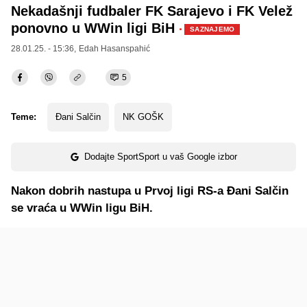
Nekadašnji fudbaler FK Sarajevo i FK Velež
ponovno u WWin ligi BiH
·
SAZNAJEMO
28.01.25. - 15:36,
Edah Hasanspahić
5
Teme:
Đani Salčin
NK GOŠK
Dodajte SportSport u vaš Google izbor
Nakon dobrih nastupa u Prvoj ligi RS-a Đani Salčin
se vraća u WWin ligu BiH.