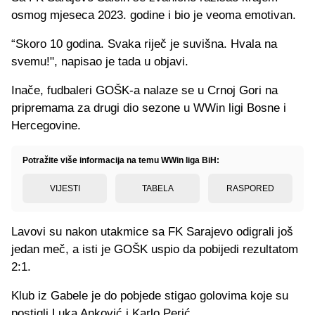
osmog mjeseca 2023. godine i bio je veoma emotivan.
“Skoro 10 godina. Svaka riječ je suvišna. Hvala na
svemu!", napisao je tada u objavi.
Inače, f
udbaleri GOŠK-a nalaze se u Crnoj Gori na
pripremama za drugi dio sezone u WWin ligi Bosne i
Hercegovine.
Potražite više informacija na temu WWin liga BiH:
VIJESTI
TABELA
RASPORED
Lavovi su nakon utakmice sa FK Sarajevo odigrali još
jedan meč, a isti je GOŠK uspio da pobijedi rezultatom
2:1.
Klub iz Gabele je do pobjede stigao golovima koje su
postigli Luka Anković i Karlo Perić.