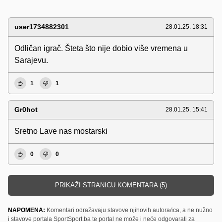
user1734882301
28.01.25. 18:31
Odličan igrač. Šteta što nije dobio više vremena u
Sarajevu.
1
1
Gr0hot
28.01.25. 15:41
Sretno Lave nas mostarski
0
0
PRIKAŽI STRANICU KOMENTARA (5)
NAPOMENA:
Komentari odražavaju stavove njihovih autora/ica, a ne nužno
i stavove portala SportSport.ba te portal ne može i neće odgovarati za