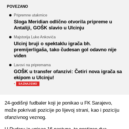
POVEZANO
Pripremne utakmice
Sloga Meridian odlično otvorila pripreme u
Antaliji, GOŠK slavio u Ulcinju
Majstorija Luke Ankovića
Ulcinj bruji o spektaklu igrača bh.
premijerligaša, tako čudesan gol odavno nije
viđen
Lavovi na pripremama
GOŠK u transfer ofanzivi: Četiri nova igrača sa
ekipom u Ulcinju!
·
SAZNAJEMO
24-godišnji fudbaler koji je ponikao u FK Sarajevo,
može pokrivati pozicije po lijevoj strani, kao i poziciju
ofanzivnog veznog.