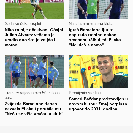
Sada se čeka rasplet
Na izlaznim vratima kluba
Niko to nije očekivao: Očajni
Igrač Barcelone ljutito
Julian Alvarez večeras je
napustio trening nakon
uradio ono što je valjda i
srceparajućih riječi Flicka:
morao
"Ne ideš s nama"
Transfer vrijedan oko 50 miliona
Promijenio sredinu
eura
Samed Baždar predstavljen u
Zvijezda Barcelone danas
novom klubu: Zmaj potpisao
nazvala Flicka i poručila mu:
ugovor do 2031. godine
"Neću se više vraćati u klub"