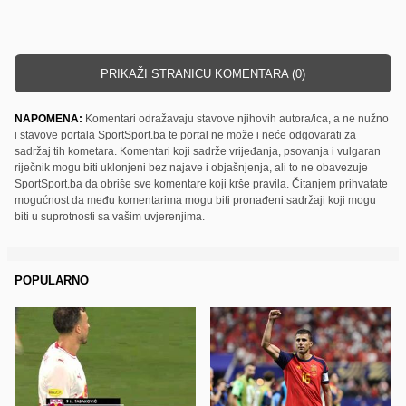
PRIKAŽI STRANICU KOMENTARA (0)
NAPOMENA:
Komentari odražavaju stavove njihovih autora/ica, a ne nužno
i stavove portala SportSport.ba te portal ne može i neće odgovarati za
sadržaj tih kometara. Komentari koji sadrže vrijeđanja, psovanja i vulgaran
riječnik mogu biti uklonjeni bez najave i objašnjenja, ali to ne obavezuje
SportSport.ba da obriše sve komentare koji krše pravila. Čitanjem prihvatate
mogućnost da među komentarima mogu biti pronađeni sadržaji koji mogu
biti u suprotnosti sa vašim uvjerenjima.
POPULARNO