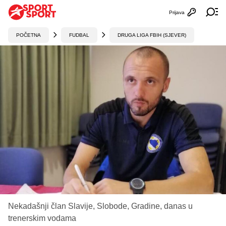
Prijava
Otvori profi
Ot
POČETNA
FUDBAL
DRUGA LIGA FBIH (SJEVER)
Nekadašnji član Slavije, Slobode, Gradine, danas u
trenerskim vodama