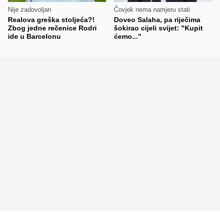
Nije zadovoljan
Čovjek nema namjeru stati
Realova greška stoljeća?!
Doveo Salaha, pa riječima
Zbog jedne rečenice Rodri
šokirao cijeli svijet: "Kupit
ide u Barcelonu
ćemo..."