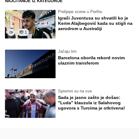
NAJČITANIJE IZ KATEGORIJE
Prelijepe scene u Perthu
Igrači Juventusa su shvatili ko je
Kerim Alajbegović kada su stigli na
aerodrom u Australiji
1
Jačaju tim
Barcelona oborila rekord novim
ulaznim transferom
Spremni su na sve
Sada je jasno zašto je došao:
"Luda" klauzula iz Salahovog
ugovora s Turcima je otkrivena!