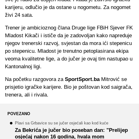
karijeru, odlučio je da ostane u nogometu. Za nogomet
živi 24 sata.
Trener je ambicioznog člana Druge lige FBiH Sjever FK
Mladost Kikači i ističe da je zadovoljan kako napreduje
njegov trenerski razvoj, svjestan da mora ići stepenicu
po stepenicu. Mladost je trenutno petoplasirana ekipa
veoma kvalitetne lige, a do jučer je ovaj tim nastupao u
Kantonalnoj ligi.
Na početku razgovora za
SportSport.ba
Mitrović se
prisjetio igračke karijere. Bio je poštovan kod saigrača,
trenera, ali i rivala.
POVEZANO
Plavi sa Grbavice su se jučer osjećali kao kod kuće
Za Bekrića je jučer bio poseban dan: "Prelijep
osjećaj nakon 16 godina, hvala mom