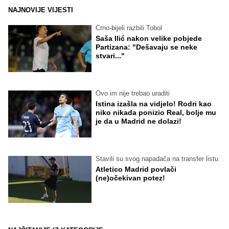
NAJNOVIJE VIJESTI
Crno-bijeli razbili Tobol
Saša Ilić nakon velike pobjede
Partizana: "Dešavaju se neke
stvari..."
Ovo im nije trebao uraditi
Istina izašla na vidjelo! Rodri kao
niko nikada ponizio Real, bolje mu
je da u Madrid ne dolazi!
Stavili su svog napadača na transfer listu
Atletico Madrid povlači
(ne)očekivan potez!