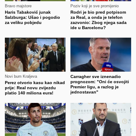
Bravo majstore
Poziv koji je sve promijenio
Haris Tabaković junak
Rodri je bio pred potpisom
Salzburga: Ušao i pogodio
za Real, a onda je telefon
za veliku pobjedu
zazvonio: Zbog njega sada
ide u Barcelonu?
Novi bum Kraljeva
Carragher sve iznenadio
prognozom: "Oni će osvojiti
Perez otvorio kasu kao nikad
Premier ligu, a razlog je
prije: Real novu zvijezdu
jednostavan"
platio 140 miliona eura!