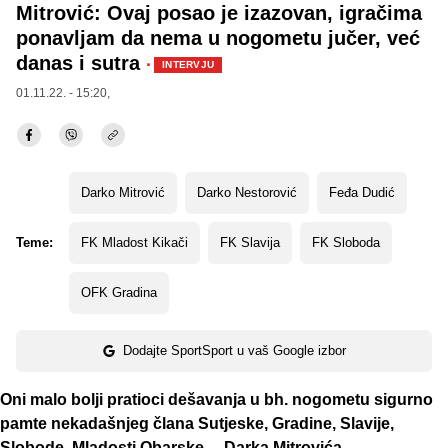
Mitrović: Ovaj posao je izazovan, igračima
ponavljam da nema u nogometu jučer, već
danas i sutra
·
INTERVJU
01.11.22. - 15:20,
Darko Mitrović
Darko Nestorović
Feđa Dudić
Teme:
FK Mladost Kikači
FK Slavija
FK Sloboda
OFK Gradina
Dodajte SportSport u vaš Google izbor
Oni malo bolji pratioci dešavanja u bh. nogometu sigurno
pamte nekadašnjeg člana Sutjeske, Gradine, Slavije,
Slobode, Mladosti Obarske..., Darka Mitrovića.