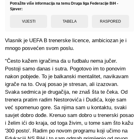
Potražite više informacija na temu Druga liga Federacije BiH -
Sjever:
VIJESTI
TABELA
RASPORED
Vlasnik je UEFA B trenerske licence, ambiciozan je i
mnogo posvećen svom poslu.
“Često kažem igračima da u fudbalu nema jučer.
Postoji samo danas i sutra. Pogotovo im to ponovim
nakon pobjede. To je balkanski mentalitet, navikavam
igrače na to. Ovaj posao je stresan, ali izazovan.
Svaka sedmica je drugačija, ne znaš šta te čeka. Od
trenera pratim radim Nestorovića i Dudića, koje sam
već spomenuo gore. Sa njima sam u kontaktu, svaki
savjet dobro dođe. Krenuo sam dobro u trenerski posao
i želim ići do kraja, od toga živim, u tome sam što kažu
'300 posto'. Radim po novom programu koji učimo na
Edukaciji NS BiH i to sam odmah primijenio od prvog