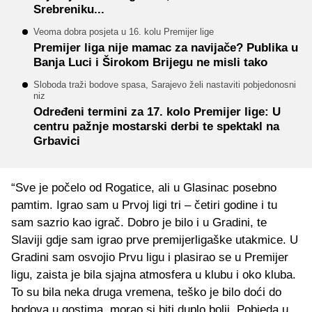
Srebreniku...
Veoma dobra posjeta u 16. kolu Premijer lige
Premijer liga nije mamac za navijače? Publika u
Banja Luci i Širokom Brijegu ne misli tako
Sloboda traži bodove spasa, Sarajevo želi nastaviti pobjedonosni
niz
Određeni termini za 17. kolo Premijer lige: U
centru pažnje mostarski derbi te spektakl na
Grbavici
“Sve je počelo od Rogatice, ali u Glasinac posebno
pamtim. Igrao sam u Prvoj ligi tri – četiri godine i tu
sam sazrio kao igrač. Dobro je bilo i u Gradini, te
Slaviji gdje sam igrao prve premijerligaške utakmice. U
Gradini sam osvojio Prvu ligu i plasirao se u Premijer
ligu, zaista je bila sjajna atmosfera u klubu i oko kluba.
To su bila neka druga vremena, teško je bilo doći do
bodova u gostima, morao si biti duplo bolji. Pobjeda u