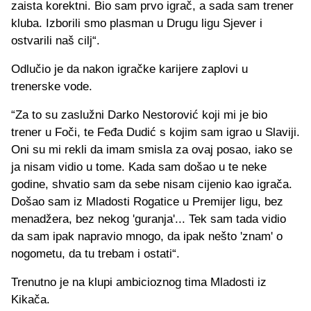
zaista korektni. Bio sam prvo igrač, a sada sam trener
kluba. Izborili smo plasman u Drugu ligu Sjever i
ostvarili naš cilj“.
Odlučio je da nakon igračke karijere zaplovi u
trenerske vode.
“Za to su zaslužni Darko Nestorović koji mi je bio
trener u Foči, te Feđa Dudić s kojim sam igrao u Slaviji.
Oni su mi rekli da imam smisla za ovaj posao, iako se
ja nisam vidio u tome. Kada sam došao u te neke
godine, shvatio sam da sebe nisam cijenio kao igrača.
Došao sam iz Mladosti Rogatice u Premijer ligu, bez
menadžera, bez nekog 'guranja'... Tek sam tada vidio
da sam ipak napravio mnogo, da ipak nešto 'znam' o
nogometu, da tu trebam i ostati“.
Trenutno je na klupi ambicioznog tima Mladosti iz
Kikača.