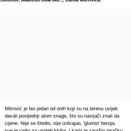
Mitrović je bio jedan od onih koji su na terenu uvijek
davali posljednji atom snage, što su navijači znali da
cijene. Nije se štedio, nije izdvajao, 'glumio' heroja,
sve je radio za uspjeh kluba. I kada je završio igračku