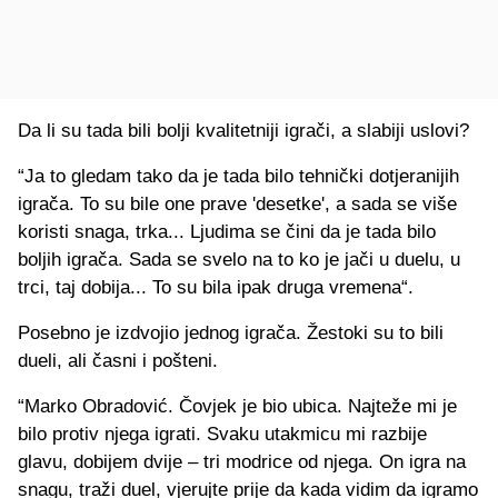
Da li su tada bili bolji kvalitetniji igrači, a slabiji uslovi?
“Ja to gledam tako da je tada bilo tehnički dotjeranijih
igrača. To su bile one prave 'desetke', a sada se više
koristi snaga, trka... Ljudima se čini da je tada bilo
boljih igrača. Sada se svelo na to ko je jači u duelu, u
trci, taj dobija... To su bila ipak druga vremena“.
Posebno je izdvojio jednog igrača. Žestoki su to bili
dueli, ali časni i pošteni.
“Marko Obradović. Čovjek je bio ubica. Najteže mi je
bilo protiv njega igrati. Svaku utakmicu mi razbije
glavu, dobijem dvije – tri modrice od njega. On igra na
snagu, traži duel, vjerujte prije da kada vidim da igramo