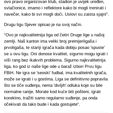
ovo pravo organizovan klub, stadion je uvijek uređen,
svlačionice, imamo i reflektore kako bi mogli trenirati i
navečer, kako bi svi mogli doći. Uslovi su zaista sjajni“.
Drugu ligu Sjever opisao je na svoj način.
“Ovo je najkvalitetnija liga od četiri Druge lige u našoj
zemlji. Naš kanton ima veliki broj premijerligaša i
prvoligaša, te stariji igrača kada dobiju posao 'spuste'
se u ovu ligu. Oni donose kvalitet, sigurno mogu igrati i
viši rang bez ikakvih problema. Sigurno najkvalitetnija
liga, ko god iz naše lige ode u baraž izbori Prvu ligu
FBiH. Ne igra se 'seoski' fudbal, ima kvalitetnih igrača,
može se igrati i u gostima. Liga se definitivno popravila
što se tiče suđenja, nema 'divljih' odluka koje su bile
normalne ranije. Morate kod kuće biti pošteni, igrati
korektno, tražiti samo regularno suđenje, pa onda
očekivati da tako bude i kada gostujete“.