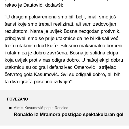
rekao je Dautović, dodavši:
"U drugom poluvremenu smo bili bolji, imali smo još
šansi koje smo trebali realizirati, ali sam zadovoljan
rezultatom. Nama je uvijek Bosna nezgodan protivnik,
pribojavali smo se prije utakmice da ne bi kiksali već
treću utakmicu kod kuće. Bili smo maksimalno borbeni
i utakmica je dobro završena. Bosna je solidna ekipa
koja uvijek protiv nas odigra dobro. U našoj ekipi dobru
utakmicu su odigrali defanzivac Omerović i strijelac
četvrtog gola Kasumović. Svi su odigrali dobro, ali bih
ta dva igrača posebno izdvojio".
POVEZANO
Almis Kasumović poput Ronalda
Ronaldo iz Mramora postigao spektakularan gol