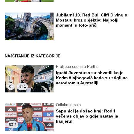
Jubilarni 10. Red Bull Cliff Diving u
Mostaru kroz objektiv: Najbolji
momenti u foto-priči
NAJČITANIJE IZ KATEGORIJE
Prelijepe scene u Perthu
Igrači Juventusa su shvatili ko je
Kerim Alajbegović kada su stigli na
aerodrom u Australiji
1
Odluka je pala
Sapunici je došao kraj: Rodri
večeras objavio gdje nastavlja
karijeru!
2