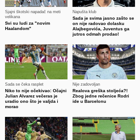
Sjajni škotski napadač na meti
Napušta klub
velikana
Sada je svima jasno zašto se
Svi su ludi za "novim
on nije radovao dolasku
Haalandom"
Alajbegovića, Juventus ga
jutros odmah prodao!
Sada se čeka rasplet
Nije zadovoljan
Niko to nije očekivao: Očajni
Realova greška stoljeća?!
Julian Alvarez večeras je
Zbog jedne rečenice Rodri
uradio ono što je valjda i
ide u Barcelonu
morao