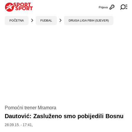
Prijava
Otvori profi
Ot
POČETNA
FUDBAL
DRUGA LIGA FBIH (SJEVER)
Pomoćni trener Mramora
Dautović: Zasluženo smo pobijedili Bosnu
28.09.15. - 17:41,