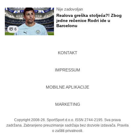
Nije zadovoljan
Realova greška stoljeća?! Zbog
jedne rečenice Rodri ide u
Barcelonu
6
KONTAKT
IMPRESSUM
MOBILNE APLIKACIJE
MARKETING
Copyright 2008-26. SportSport d.o.o. ISSN 2744-2195. Sva prava
zadržana. Zabranjeno preuzimanje sadržaja bez dozvole izdavača.
Pravila
o zaštiti privatnosti.