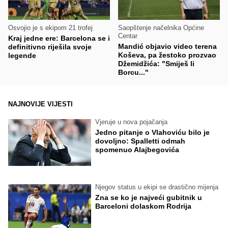
Osvojio je s ekipom 21 trofej
Saopštenje načelnika Općine
Centar
Kraj jedne ere: Barcelona se i
Mandić objavio video terena
definitivno riješila svoje
Koševa, pa žestoko prozvao
legende
Džemidžića: "Smiješ li
Borcu..."
NAJNOVIJE VIJESTI
Vjeruje u nova pojačanja
Jedno pitanje o Vlahoviću bilo je
dovoljno: Spalletti odmah
spomenuo Alajbegovića
Njegov status u ekipi se drastično mijenja
Zna se ko je najveći gubitnik u
Barceloni dolaskom Rodrija